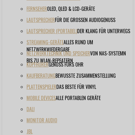
FERNSEHER
OLED, QLED & LCD-GERÄTE
LAUTSPRECHER
FÜR DIE GROSSEN AUDIOGENUSS
LAUTSPRECHER (PORTABEL)
DER KLANG FÜR UNTERWEGS
STREAMING-GERÄTE
ALLES RUND UM
NETZWERKWIEDERGABE
NETZWERKTECHNIK UND SPEICHER
VON NAS-SYSTEMN
BIS ZU WLAN-REPEATERN
KOPFHÖRER
GENUSS FÜRS OHR
KAUFBERATUNG
BEWUSSTE ZUSAMMENSTELLUNG
PLATTENSPIELER
DAS BESTE FÜR VINYL
MOBILE DEVICES
ALLE PORTABLEN GERÄTE
DALI
MONITOR AUDIO
JBL