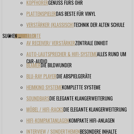
KOPFHÖRER
GENUSS FÜRS OHR
PLATTENSPIELER
DAS BESTE FÜR VINYL
VERSTÄRKER (KLASSISCH)
TECHNIK DER ALTEN SCHULE
SUCHEN ...
TESTBERICHTE
FORUM
FILME
VIDEOS
HERSTELLER
EVENT
AV RECEIVER/ VERSTÄRKER
ZENTRALE EINHEIT
AUTO-LAUTSPRECHER & HIFI-SYSTEME
ALLES RUND UM
CAR-AUDIO
BEAMER
DIE BILDWUNDER
BLU-RAY PLAYER
DIE ABSPIELGERÄTE
HEIMKINO SYSTEME
KOMPLETTE SYSTEME
SOUNDBARS
DIE ELEGANTE KLANGERWEITERUNG
MÖBEL / HIFI-RACKS
DIE ELEGANTE KLANGERWEITERUNG
HIFI-KOMPAKTANLAGEN
KOMPAKTE HIFI-ANLAGEN
INTERVIEW / SONDERTHEMEN
BESONDERE INHALTE