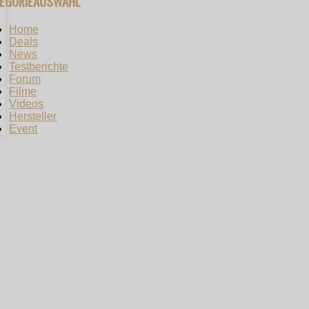
TEGORIEAUSWAHL
Home
Deals
News
Testberichte
Forum
Filme
Videos
Hersteller
Event