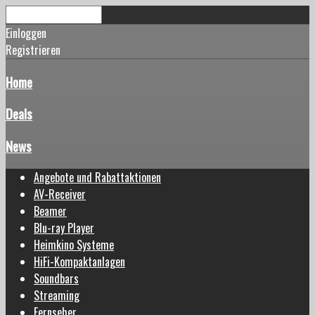
Einloggen
Registrieren
Home
Deals
News
Angebote und Rabattaktionen
AV-Receiver
Beamer
Blu-ray Player
Heimkino Systeme
HiFi-Kompaktanlagen
Soundbars
Streaming
Fernseher