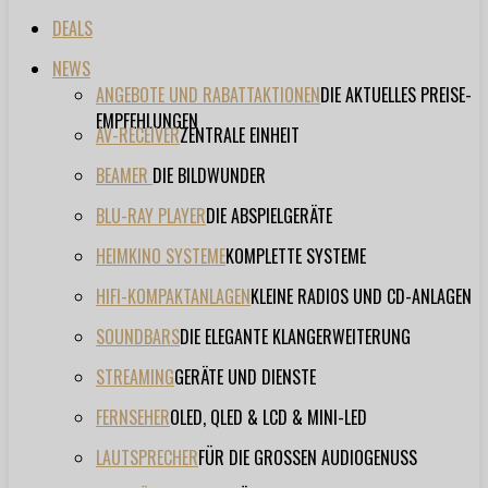
DEALS
NEWS
ANGEBOTE UND RABATTAKTIONEN
DIE AKTUELLES PREISE-
EMPFEHLUNGEN
AV-RECEIVER
ZENTRALE EINHEIT
BEAMER
DIE BILDWUNDER
BLU-RAY PLAYER
DIE ABSPIELGERÄTE
HEIMKINO SYSTEME
KOMPLETTE SYSTEME
HIFI-KOMPAKTANLAGEN
KLEINE RADIOS UND CD-ANLAGEN
SOUNDBARS
DIE ELEGANTE KLANGERWEITERUNG
STREAMING
GERÄTE UND DIENSTE
FERNSEHER
OLED, QLED & LCD & MINI-LED
LAUTSPRECHER
FÜR DIE GROSSEN AUDIOGENUSS