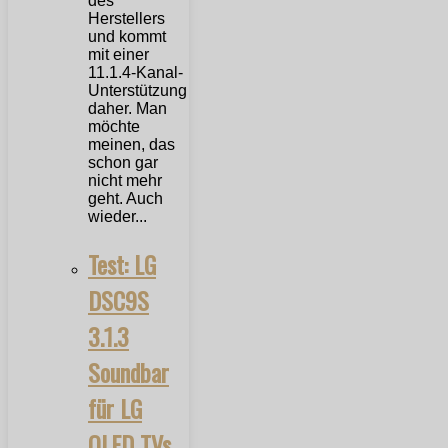
des
Herstellers
und kommt
mit einer
11.1.4-Kanal-
Unterstützung
daher. Man
möchte
meinen, das
schon gar
nicht mehr
geht. Auch
wieder...
Test: LG
DSC9S
3.1.3
Soundbar
für LG
OLED TVs