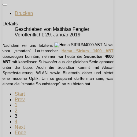
Drucken
Details
Geschrieben von
Matthias Fengler
Veröffentlicht: 29. Januar 2019
Nachdem wir uns letztens
vom „smarten“ Lautsprecher
Hama Sirium 1400 ABT
überzeugen konnten, nehmen wir heute die
Soundbar 4000
ABT
mit kabellosen Subwoofer aus der gleichen Serie genauer
unter die Lupe. Auch die Soundbar kommt mit Alexa-
Sprachsteuerung, WLAN sowie Bluetooth daher und bietet
eine moderne Optik. Um so gespannt durfte man sein, was
einem die "smarte Soundstange" so zu bieten hat.
Start
Prev
1
2
3
4
Next
Ende