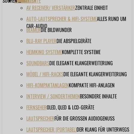
SUCHEN ...
TESTBERICHTE
FORUM
FILME
VIDEOS
HERSTELLER
EVENT
AV RECEIVER/ VERSTÄRKER
ZENTRALE EINHEIT
AUTO-LAUTSPRECHER & HIFI-SYSTEME
ALLES RUND UM
CAR-AUDIO
BEAMER
DIE BILDWUNDER
BLU-RAY PLAYER
DIE ABSPIELGERÄTE
HEIMKINO SYSTEME
KOMPLETTE SYSTEME
SOUNDBARS
DIE ELEGANTE KLANGERWEITERUNG
MÖBEL / HIFI-RACKS
DIE ELEGANTE KLANGERWEITERUNG
HIFI-KOMPAKTANLAGEN
KOMPAKTE HIFI-ANLAGEN
INTERVIEW / SONDERTHEMEN
BESONDERE INHALTE
FERNSEHER
OLED, QLED & LCD-GERÄTE
LAUTSPRECHER
FÜR DIE GROSSEN AUDIOGENUSS
LAUTSPRECHER (PORTABEL)
DER KLANG FÜR UNTERWEGS