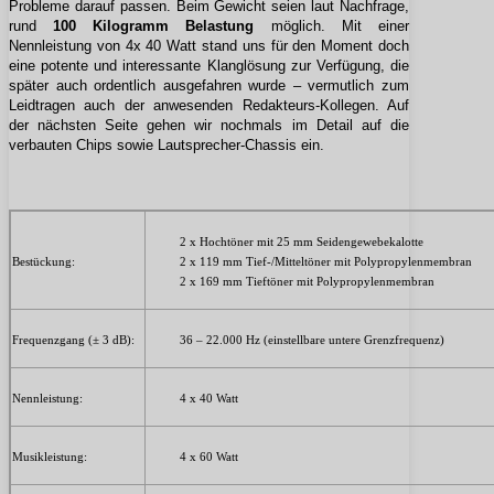
Probleme darauf passen. Beim Gewicht seien laut Nachfrage,
rund
100 Kilogramm Belastung
möglich. Mit einer
Nennleistung von 4x 40 Watt stand uns für den Moment doch
eine potente und interessante Klanglösung zur Verfügung, die
später auch ordentlich ausgefahren wurde – vermutlich zum
Leidtragen auch der anwesenden Redakteurs-Kollegen. Auf
der nächsten Seite gehen wir nochmals im Detail auf die
verbauten Chips sowie Lautsprecher-Chassis ein.
2 x Hochtöner mit 25 mm Seidengewebekalotte
Bestückung:
2 x 119 mm Tief-/Mitteltöner mit Polypropylenmembran
2 x 169 mm Tieftöner mit Polypropylenmembran
Frequenzgang (± 3 dB):
36 – 22.000 Hz (einstellbare untere Grenzfrequenz)
Nennleistung:
4 x 40 Watt
Musikleistung:
4 x 60 Watt