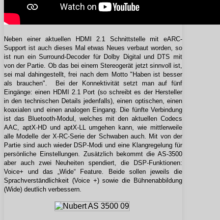
Neben einer aktuellen HDMI 2.1 Schnittstelle mit eARC-
Support ist auch dieses Mal etwas Neues verbaut worden, so
ist nun ein Surround-Decoder für Dolby Digital und DTS mit
von der Partie. Ob das
bei einem Stereogerät
jetzt sinnvoll ist,
sei mal dahingestellt, frei nach dem Motto "Haben ist besser
als brauchen". Bei der Konnektivität setzt man auf fünf
Eingänge: einen HDMI 2.1 Port (so schreibt es der Hersteller
in den technischen Details jedenfalls), einen optischen, einen
koaxialen und einen analogen Eingang. Die fünfte Verbindung
ist das Bluetooth-Modul, welches mit den aktuellen Codecs
AAC, aptX-HD und aptX-LL umgehen kann, wie mittlerweile
alle Modelle der X-RC-Serie der Schwaben auch. Mit von der
Partie sind auch wieder DSP-Modi und eine Klangregelung für
persönliche Einstellungen. Zusätzlich bekommt die AS-3500
aber auch zwei Neuheiten spendiert, die DSP-Funktionen:
Voice+ und das „Wide“ Feature. Beide sollen jeweils die
Sprachverständlichkeit (Voice +) sowie die Bühnenabbildung
(Wide) deutlich verbessern.