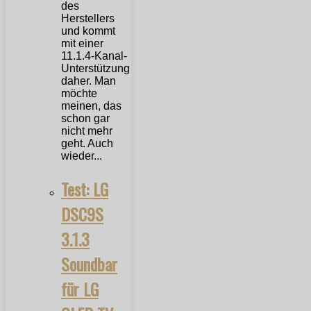
des
Herstellers
und kommt
mit einer
11.1.4-Kanal-
Unterstützung
daher. Man
möchte
meinen, das
schon gar
nicht mehr
geht. Auch
wieder...
Test: LG
DSC9S
3.1.3
Soundbar
für LG