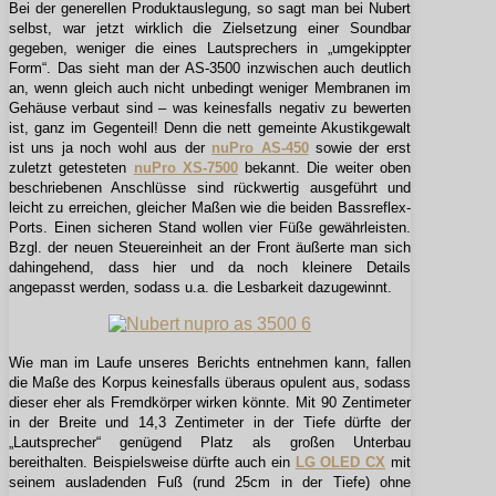
Bei der generellen Produktauslegung, so sagt man bei Nubert
selbst, war jetzt wirklich die Zielsetzung einer Soundbar
gegeben, weniger die eines Lautsprechers in „umgekippter
Form“. Das sieht man der AS-3500 inzwischen auch deutlich
an, wenn gleich auch nicht unbedingt weniger Membranen im
Gehäuse verbaut sind – was keinesfalls negativ zu bewerten
ist, ganz im Gegenteil! Denn die nett gemeinte Akustikgewalt
ist uns ja noch wohl aus der
nuPro AS-450
sowie der erst
zuletzt getesteten
nuPro XS-7500
bekannt. Die weiter oben
beschriebenen Anschlüsse sind rückwertig ausgeführt und
leicht zu erreichen, gleicher Maßen wie die beiden Bassreflex-
Ports. Einen sicheren Stand wollen vier Füße gewährleisten.
Bzgl. der neuen Steuereinheit an der Front äußerte man sich
dahingehend, dass hier und da noch kleinere Details
angepasst werden, sodass u.a. die Lesbarkeit dazugewinnt.
Wie man im Laufe unseres Berichts entnehmen kann, fallen
die Maße des Korpus keinesfalls überaus opulent aus, sodass
dieser eher als Fremdkörper wirken könnte. Mit 90 Zentimeter
in der Breite und 14,3 Zentimeter in der Tiefe dürfte der
„Lautsprecher“ genügend Platz als großen Unterbau
bereithalten. Beispielsweise dürfte auch ein
LG OLED CX
mit
seinem ausladenden Fuß (rund 25cm in der Tiefe) ohne