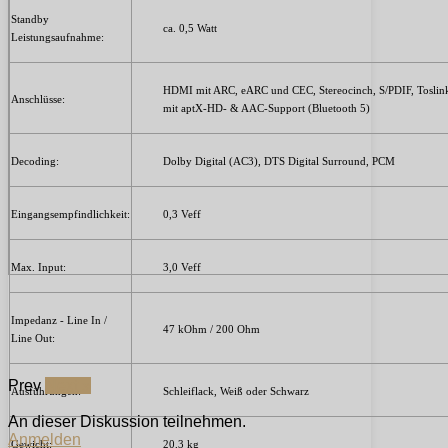
Standby
ca. 0,5 Watt
Leistungsaufnahme:
HDMI mit ARC, eARC und CEC, Stereocinch, S/PDIF, Toslin
Anschlüsse:
mit aptX-HD- & AAC-Support (Bluetooth 5)
Decoding:
Dolby Digital (AC3), DTS Digital Surround, PCM
Eingangsempfindlichkeit:
0,3 Veff
Max. Input:
3,0 Veff
Impedanz - Line In /
47 kOhm / 200 Ohm
Line Out:
Prev
Next »
Ausführungen:
Schleiflack, Weiß oder Schwarz
An dieser Diskussion teilnehmen.
Anmelden
Gewicht:
20,3 kg