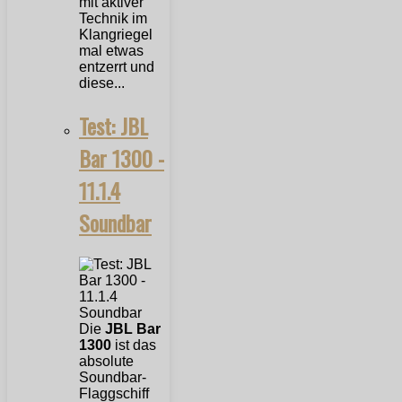
mit aktiver
Technik im
Klangriegel
mal etwas
entzerrt und
diese...
Test: JBL
Bar 1300 -
11.1.4
Soundbar
Die
JBL Bar
1300
ist das
absolute
Soundbar-
Flaggschiff