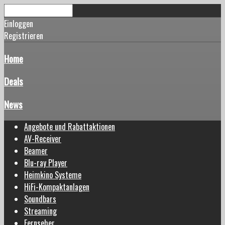
Einloggen
Registrieren
Home
Deals
News
Angebote und Rabattaktionen
AV-Receiver
Beamer
Blu-ray Player
Heimkino Systeme
HiFi-Kompaktanlagen
Soundbars
Streaming
Fernseher