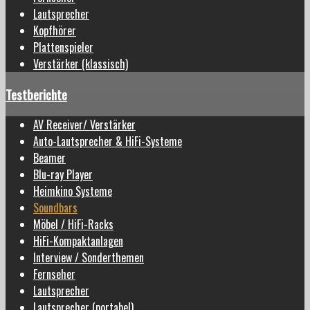
Lautsprecher
Kopfhörer
Plattenspieler
Verstärker (klassisch)
Testberichte
AV Receiver/ Verstärker
Auto-Lautsprecher & HiFi-Systeme
Beamer
Blu-ray Player
Heimkino Systeme
Soundbars
Möbel / HiFi-Racks
HiFi-Kompaktanlagen
Interview / Sonderthemen
Fernseher
Lautsprecher
Lautsprecher (portabel)