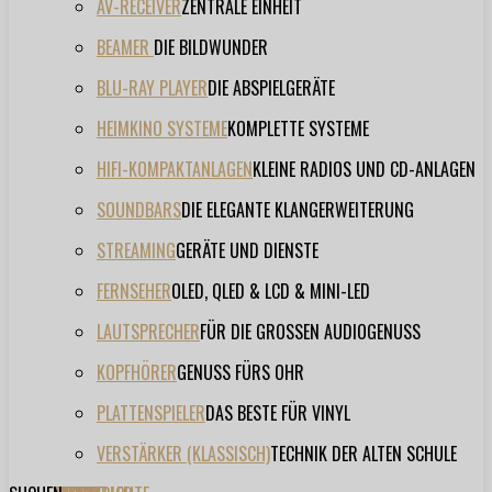
AV-RECEIVER
ZENTRALE EINHEIT
BEAMER
DIE BILDWUNDER
BLU-RAY PLAYER
DIE ABSPIELGERÄTE
HEIMKINO SYSTEME
KOMPLETTE SYSTEME
HIFI-KOMPAKTANLAGEN
KLEINE RADIOS UND CD-ANLAGEN
SOUNDBARS
DIE ELEGANTE KLANGERWEITERUNG
STREAMING
GERÄTE UND DIENSTE
FERNSEHER
OLED, QLED & LCD & MINI-LED
LAUTSPRECHER
FÜR DIE GROSSEN AUDIOGENUSS
KOPFHÖRER
GENUSS FÜRS OHR
PLATTENSPIELER
DAS BESTE FÜR VINYL
VERSTÄRKER (KLASSISCH)
TECHNIK DER ALTEN SCHULE