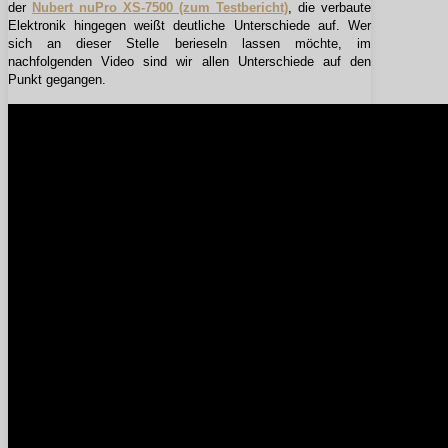
der
Nubert nuPro XS-7500 (zum Testbericht)
, die verbaute
Elektronik hingegen weißt deutliche Unterschiede auf. Wer
sich an dieser Stelle berieseln lassen möchte, im
nachfolgenden Video sind wir allen Unterschiede auf den
Punkt gegangen.