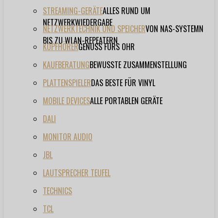
STREAMING-GERÄTE
ALLES RUND UM
NETZWERKWIEDERGABE
NETZWERKTECHNIK UND SPEICHER
VON NAS-SYSTEMN
BIS ZU WLAN-REPEATERN
KOPFHÖRER
GENUSS FÜRS OHR
KAUFBERATUNG
BEWUSSTE ZUSAMMENSTELLUNG
PLATTENSPIELER
DAS BESTE FÜR VINYL
MOBILE DEVICES
ALLE PORTABLEN GERÄTE
DALI
MONITOR AUDIO
JBL
LAUTSPRECHER TEUFEL
TECHNICS
TCL