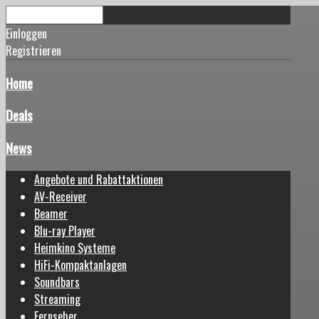
Einloggen
Registrieren
Home
Deals
News
Angebote und Rabattaktionen
AV-Receiver
Beamer
Blu-ray Player
Heimkino Systeme
HiFi-Kompaktanlagen
Soundbars
Streaming
Fernseher