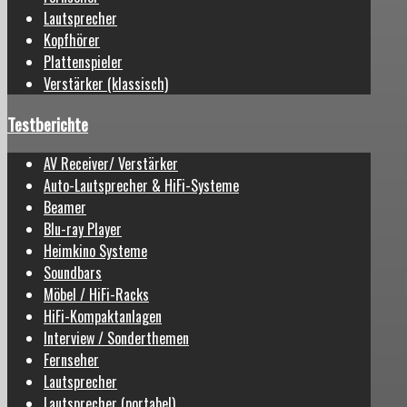
Lautsprecher
Kopfhörer
Plattenspieler
Verstärker (klassisch)
Testberichte
AV Receiver/ Verstärker
Auto-Lautsprecher & HiFi-Systeme
Beamer
Blu-ray Player
Heimkino Systeme
Soundbars
Möbel / HiFi-Racks
HiFi-Kompaktanlagen
Interview / Sonderthemen
Fernseher
Lautsprecher
Lautsprecher (portabel)