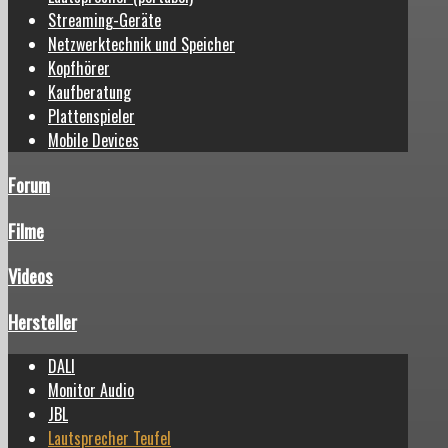
Streaming-Geräte
Netzwerktechnik und Speicher
Kopfhörer
Kaufberatung
Plattenspieler
Mobile Devices
Forum
Filme
Videos
Hersteller
DALI
Monitor Audio
JBL
Lautsprecher Teufel