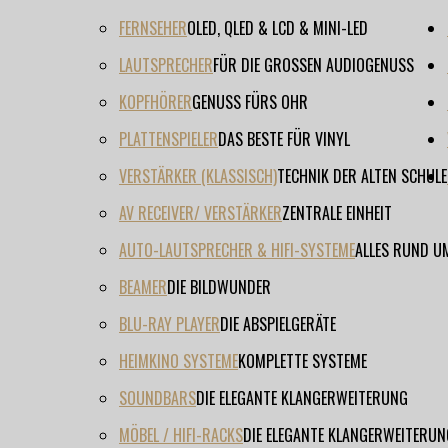
FERNSEHER
OLED, QLED & LCD & MINI-LED
LAUTSPRECHER
FÜR DIE GROSSEN AUDIOGENUSS
KOPFHÖRER
GENUSS FÜRS OHR
PLATTENSPIELER
DAS BESTE FÜR VINYL
VERSTÄRKER (KLASSISCH)
TECHNIK DER ALTEN SCHULE
AV RECEIVER/ VERSTÄRKER
ZENTRALE EINHEIT
AUTO-LAUTSPRECHER & HIFI-SYSTEME
ALLES RUND U
BEAMER
DIE BILDWUNDER
BLU-RAY PLAYER
DIE ABSPIELGERÄTE
HEIMKINO SYSTEME
KOMPLETTE SYSTEME
SOUNDBARS
DIE ELEGANTE KLANGERWEITERUNG
MÖBEL / HIFI-RACKS
DIE ELEGANTE KLANGERWEITERUN