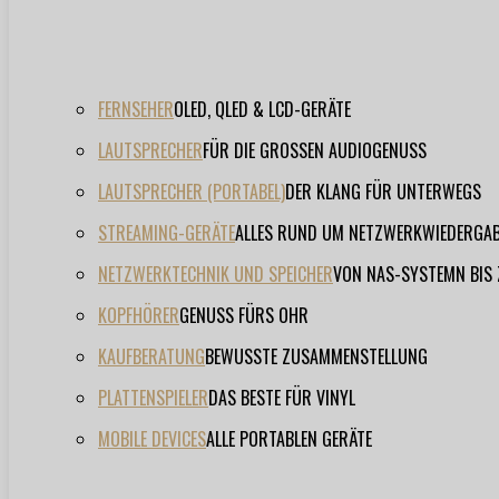
FERNSEHER
OLED, QLED & LCD-GERÄTE
LAUTSPRECHER
FÜR DIE GROSSEN AUDIOGENUSS
LAUTSPRECHER (PORTABEL)
DER KLANG FÜR UNTERWEGS
STREAMING-GERÄTE
ALLES RUND UM NETZWERKWIEDERGA
NETZWERKTECHNIK UND SPEICHER
VON NAS-SYSTEMN BIS
KOPFHÖRER
GENUSS FÜRS OHR
KAUFBERATUNG
BEWUSSTE ZUSAMMENSTELLUNG
PLATTENSPIELER
DAS BESTE FÜR VINYL
MOBILE DEVICES
ALLE PORTABLEN GERÄTE