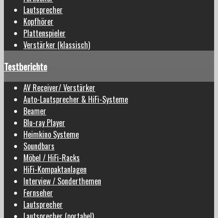
Lautsprecher
Kopfhörer
Plattenspieler
Verstärker (klassisch)
Testberichte
AV Receiver/ Verstärker
Auto-Lautsprecher & HiFi-Systeme
Beamer
Blu-ray Player
Heimkino Systeme
Soundbars
Möbel / HiFi-Racks
HiFi-Kompaktanlagen
Interview / Sonderthemen
Fernseher
Lautsprecher
Lautsprecher (portabel)