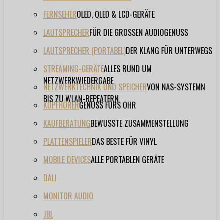
FERNSEHER
OLED, QLED & LCD-GERÄTE
LAUTSPRECHER
FÜR DIE GROSSEN AUDIOGENUSS
LAUTSPRECHER (PORTABEL)
DER KLANG FÜR UNTERWEGS
STREAMING-GERÄTE
ALLES RUND UM
NETZWERKWIEDERGABE
NETZWERKTECHNIK UND SPEICHER
VON NAS-SYSTEMN
BIS ZU WLAN-REPEATERN
KOPFHÖRER
GENUSS FÜRS OHR
KAUFBERATUNG
BEWUSSTE ZUSAMMENSTELLUNG
PLATTENSPIELER
DAS BESTE FÜR VINYL
MOBILE DEVICES
ALLE PORTABLEN GERÄTE
DALI
MONITOR AUDIO
JBL