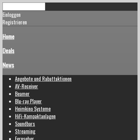
Einloggen
Registrieren
Home
Deals
News
Angebote und Rabattaktionen
AV-Receiver
Beamer
Blu-ray Player
Heimkino Systeme
HiFi-Kompaktanlagen
Soundbars
Streaming
Fernseher