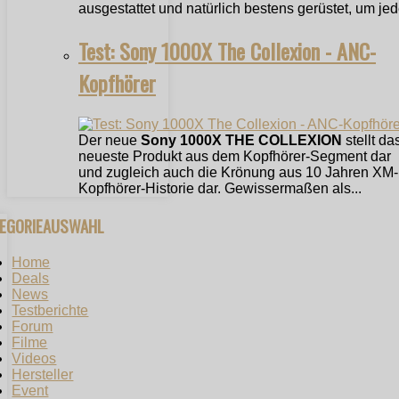
ausgestattet und natürlich bestens gerüstet, um jede
Test: Sony 1000X The Collexion - ANC-
Kopfhörer
Der neue
Sony 1000X THE COLLEXION
stellt da
neueste Produkt aus dem Kopfhörer-Segment dar
und zugleich auch die Krönung aus 10 Jahren XM-
Kopfhörer-Historie dar. Gewissermaßen als...
TEGORIEAUSWAHL
Home
Deals
News
Testberichte
Forum
Filme
Videos
Hersteller
Event