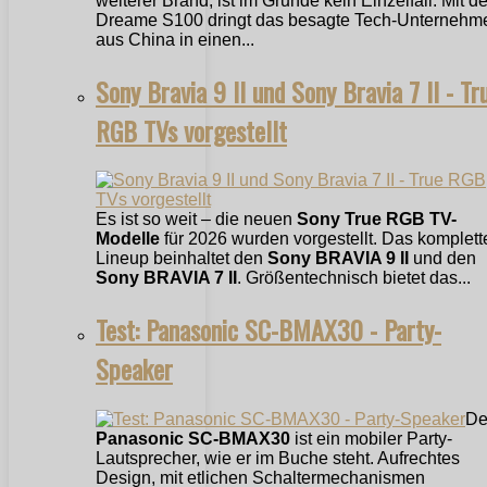
weiterer Brand, ist im Grunde kein Einzelfall. Mit 
Dreame S100 dringt das besagte Tech-Unternehm
aus China in einen...
Sony Bravia 9 II und Sony Bravia 7 II - Tr
RGB TVs vorgestellt
Es ist so weit – die neuen
Sony True RGB TV-
Modelle
für 2026 wurden vorgestellt. Das komplett
Lineup beinhaltet den
Sony BRAVIA 9 II
und den
Sony BRAVIA 7 II
. Größentechnisch bietet das...
Test: Panasonic SC-BMAX30 - Party-
Speaker
De
Panasonic SC-BMAX30
ist ein mobiler Party-
Lautsprecher, wie er im Buche steht. Aufrechtes
Design, mit etlichen Schaltermechanismen