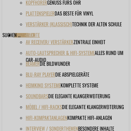
KOPFHÖRER
GENUSS FÜRS OHR
PLATTENSPIELER
DAS BESTE FÜR VINYL
VERSTÄRKER (KLASSISCH)
TECHNIK DER ALTEN SCHULE
SUCHEN ...
TESTBERICHTE
FORUM
FILME
VIDEOS
HERSTELLER
EVENT
AV RECEIVER/ VERSTÄRKER
ZENTRALE EINHEIT
AUTO-LAUTSPRECHER & HIFI-SYSTEME
ALLES RUND UM
CAR-AUDIO
BEAMER
DIE BILDWUNDER
BLU-RAY PLAYER
DIE ABSPIELGERÄTE
HEIMKINO SYSTEME
KOMPLETTE SYSTEME
SOUNDBARS
DIE ELEGANTE KLANGERWEITERUNG
MÖBEL / HIFI-RACKS
DIE ELEGANTE KLANGERWEITERUNG
HIFI-KOMPAKTANLAGEN
KOMPAKTE HIFI-ANLAGEN
INTERVIEW / SONDERTHEMEN
BESONDERE INHALTE