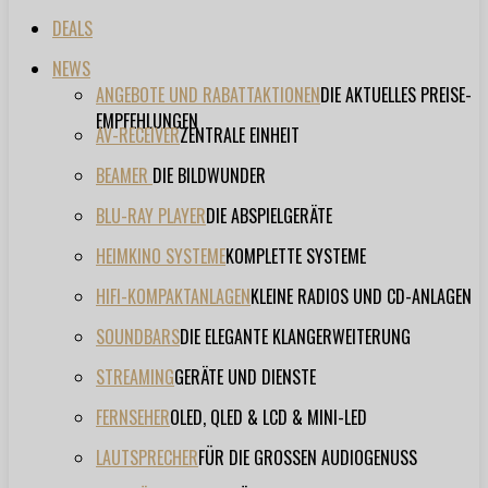
DEALS
NEWS
ANGEBOTE UND RABATTAKTIONEN
DIE AKTUELLES PREISE-
EMPFEHLUNGEN
AV-RECEIVER
ZENTRALE EINHEIT
BEAMER
DIE BILDWUNDER
BLU-RAY PLAYER
DIE ABSPIELGERÄTE
HEIMKINO SYSTEME
KOMPLETTE SYSTEME
HIFI-KOMPAKTANLAGEN
KLEINE RADIOS UND CD-ANLAGEN
SOUNDBARS
DIE ELEGANTE KLANGERWEITERUNG
STREAMING
GERÄTE UND DIENSTE
FERNSEHER
OLED, QLED & LCD & MINI-LED
LAUTSPRECHER
FÜR DIE GROSSEN AUDIOGENUSS