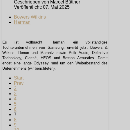
Geschrieben von
Marcel Büttner
Veröffentlicht: 07. Mai 2025
Bowers Wilkins
Harman
Es ist vollbracht, Harman, ein vollständiges
Tochterunternehmen von Samsung, erwirbt jetzt Bowers &
Wilkins, Denon und Marantz sowie Polk Audio, Definitive
Technology, Classé, HEOS und Boston Acoustics. Damit
endet eine lange Odyssey rund um den Weiterbestand des
Unternehmens (wir berichteten).
Start
Prev
2
3
4
5
6
7
8
9