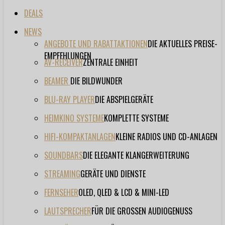
DEALS
NEWS
ANGEBOTE UND RABATTAKTIONEN
DIE AKTUELLES PREISE-
EMPFEHLUNGEN
AV-RECEIVER
ZENTRALE EINHEIT
BEAMER
DIE BILDWUNDER
BLU-RAY PLAYER
DIE ABSPIELGERÄTE
HEIMKINO SYSTEME
KOMPLETTE SYSTEME
HIFI-KOMPAKTANLAGEN
KLEINE RADIOS UND CD-ANLAGEN
SOUNDBARS
DIE ELEGANTE KLANGERWEITERUNG
STREAMING
GERÄTE UND DIENSTE
FERNSEHER
OLED, QLED & LCD & MINI-LED
LAUTSPRECHER
FÜR DIE GROSSEN AUDIOGENUSS