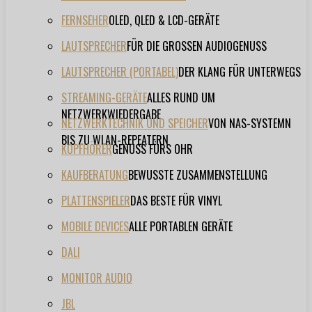
FERNSEHER
OLED, QLED & LCD-GERÄTE
LAUTSPRECHER
FÜR DIE GROSSEN AUDIOGENUSS
LAUTSPRECHER (PORTABEL)
DER KLANG FÜR UNTERWEGS
STREAMING-GERÄTE
ALLES RUND UM
NETZWERKWIEDERGABE
NETZWERKTECHNIK UND SPEICHER
VON NAS-SYSTEMN
BIS ZU WLAN-REPEATERN
KOPFHÖRER
GENUSS FÜRS OHR
KAUFBERATUNG
BEWUSSTE ZUSAMMENSTELLUNG
PLATTENSPIELER
DAS BESTE FÜR VINYL
MOBILE DEVICES
ALLE PORTABLEN GERÄTE
DALI
MONITOR AUDIO
JBL