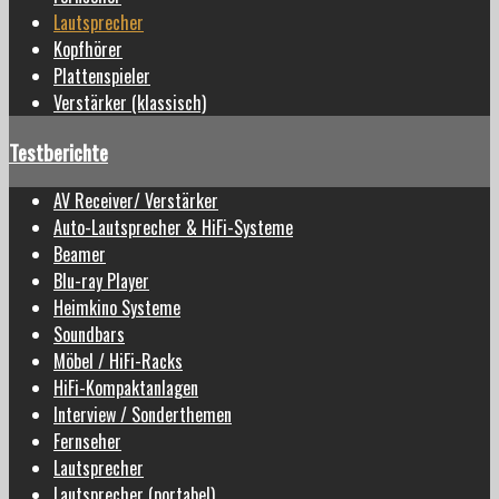
Lautsprecher
Kopfhörer
Plattenspieler
Verstärker (klassisch)
Testberichte
AV Receiver/ Verstärker
Auto-Lautsprecher & HiFi-Systeme
Beamer
Blu-ray Player
Heimkino Systeme
Soundbars
Möbel / HiFi-Racks
HiFi-Kompaktanlagen
Interview / Sonderthemen
Fernseher
Lautsprecher
Lautsprecher (portabel)