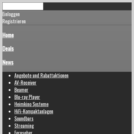
Einloggen
Registrieren
Home
Deals
News
Angebote und Rabattaktionen
AV-Receiver
Beamer
Blu-ray Player
Heimkino Systeme
HiFi-Kompaktanlagen
Soundbars
Streaming
Fernseher