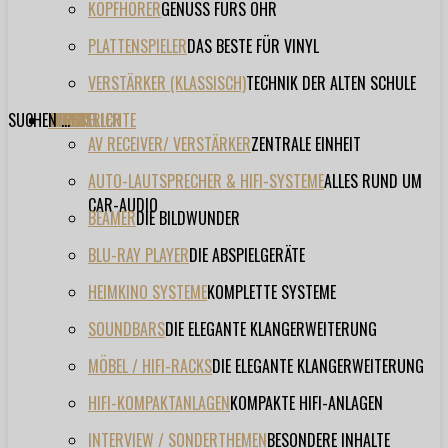
KOPFHÖRER
GENUSS FÜRS OHR
PLATTENSPIELER
DAS BESTE FÜR VINYL
VERSTÄRKER (KLASSISCH)
TECHNIK DER ALTEN SCHULE
SUCHEN ...
TESTBERICHTE
FORUM
FILME
VIDEOS
HERSTELLER
EVENT
AV RECEIVER/ VERSTÄRKER
ZENTRALE EINHEIT
AUTO-LAUTSPRECHER & HIFI-SYSTEME
ALLES RUND UM
CAR-AUDIO
BEAMER
DIE BILDWUNDER
BLU-RAY PLAYER
DIE ABSPIELGERÄTE
HEIMKINO SYSTEME
KOMPLETTE SYSTEME
SOUNDBARS
DIE ELEGANTE KLANGERWEITERUNG
MÖBEL / HIFI-RACKS
DIE ELEGANTE KLANGERWEITERUNG
HIFI-KOMPAKTANLAGEN
KOMPAKTE HIFI-ANLAGEN
INTERVIEW / SONDERTHEMEN
BESONDERE INHALTE