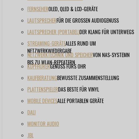
FERNSEHER
OLED, QLED & LCD-GERÄTE
LAUTSPRECHER
FÜR DIE GROSSEN AUDIOGENUSS
LAUTSPRECHER (PORTABEL)
DER KLANG FÜR UNTERWEGS
STREAMING-GERÄTE
ALLES RUND UM
NETZWERKWIEDERGABE
NETZWERKTECHNIK UND SPEICHER
VON NAS-SYSTEMN
BIS ZU WLAN-REPEATERN
KOPFHÖRER
GENUSS FÜRS OHR
KAUFBERATUNG
BEWUSSTE ZUSAMMENSTELLUNG
PLATTENSPIELER
DAS BESTE FÜR VINYL
MOBILE DEVICES
ALLE PORTABLEN GERÄTE
DALI
MONITOR AUDIO
JBL