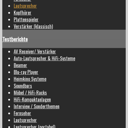
Lautsprecher
Kopfhörer
Plattenspieler
Verstärker (klassisch)
Testberichte
AV Receiver/ Verstärker
Auto-Lautsprecher & HiFi-Systeme
Beamer
Blu-ray Player
Heimkino Systeme
Soundbars
Möbel / HiFi-Racks
HiFi-Kompaktanlagen
Interview / Sonderthemen
Fernseher
Lautsprecher
Lautsprecher (portabel)