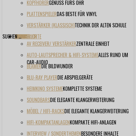
KOPFHÖRER
GENUSS FÜRS OHR
PLATTENSPIELER
DAS BESTE FÜR VINYL
VERSTÄRKER (KLASSISCH)
TECHNIK DER ALTEN SCHULE
SUCHEN ...
TESTBERICHTE
FORUM
FILME
VIDEOS
HERSTELLER
EVENT
AV RECEIVER/ VERSTÄRKER
ZENTRALE EINHEIT
AUTO-LAUTSPRECHER & HIFI-SYSTEME
ALLES RUND UM
CAR-AUDIO
BEAMER
DIE BILDWUNDER
BLU-RAY PLAYER
DIE ABSPIELGERÄTE
HEIMKINO SYSTEME
KOMPLETTE SYSTEME
SOUNDBARS
DIE ELEGANTE KLANGERWEITERUNG
MÖBEL / HIFI-RACKS
DIE ELEGANTE KLANGERWEITERUNG
HIFI-KOMPAKTANLAGEN
KOMPAKTE HIFI-ANLAGEN
INTERVIEW / SONDERTHEMEN
BESONDERE INHALTE