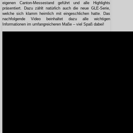
eigenen Canton-Messestand geführt und alle Highlights
präsentiert. Dazu zählt natürlich auch die neue GLE-Serie,
welche sich klamm heimlich mit eingeschlichen hatte. Das
nachfolgende Video beinhaltet dazu alle wichtigen
Informationen im umfangreicheren Maße – viel Spaß dabei!