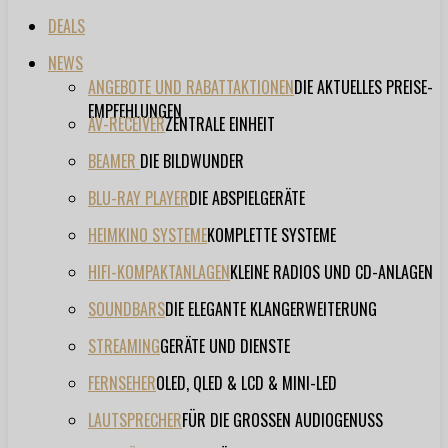
DEALS
NEWS
ANGEBOTE UND RABATTAKTIONEN
DIE AKTUELLES PREISE-
EMPFEHLUNGEN
AV-RECEIVER
ZENTRALE EINHEIT
BEAMER
DIE BILDWUNDER
BLU-RAY PLAYER
DIE ABSPIELGERÄTE
HEIMKINO SYSTEME
KOMPLETTE SYSTEME
HIFI-KOMPAKTANLAGEN
KLEINE RADIOS UND CD-ANLAGEN
SOUNDBARS
DIE ELEGANTE KLANGERWEITERUNG
STREAMING
GERÄTE UND DIENSTE
FERNSEHER
OLED, QLED & LCD & MINI-LED
LAUTSPRECHER
FÜR DIE GROSSEN AUDIOGENUSS