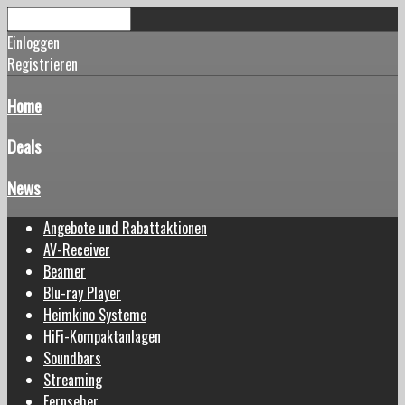
Einloggen
Registrieren
Home
Deals
News
Angebote und Rabattaktionen
AV-Receiver
Beamer
Blu-ray Player
Heimkino Systeme
HiFi-Kompaktanlagen
Soundbars
Streaming
Fernseher