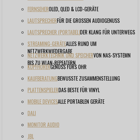
FERNSEHER
OLED, QLED & LCD-GERÄTE
LAUTSPRECHER
FÜR DIE GROSSEN AUDIOGENUSS
LAUTSPRECHER (PORTABEL)
DER KLANG FÜR UNTERWEGS
STREAMING-GERÄTE
ALLES RUND UM
NETZWERKWIEDERGABE
NETZWERKTECHNIK UND SPEICHER
VON NAS-SYSTEMN
BIS ZU WLAN-REPEATERN
KOPFHÖRER
GENUSS FÜRS OHR
KAUFBERATUNG
BEWUSSTE ZUSAMMENSTELLUNG
PLATTENSPIELER
DAS BESTE FÜR VINYL
MOBILE DEVICES
ALLE PORTABLEN GERÄTE
DALI
MONITOR AUDIO
JBL