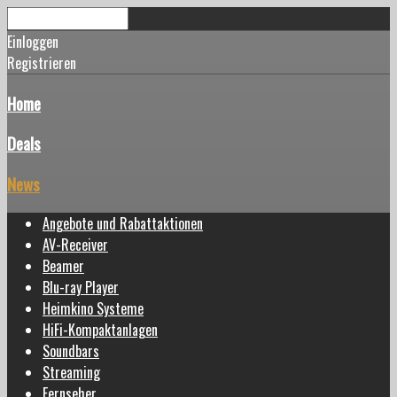
Einloggen
Registrieren
Home
Deals
News
Angebote und Rabattaktionen
AV-Receiver
Beamer
Blu-ray Player
Heimkino Systeme
HiFi-Kompaktanlagen
Soundbars
Streaming
Fernseher