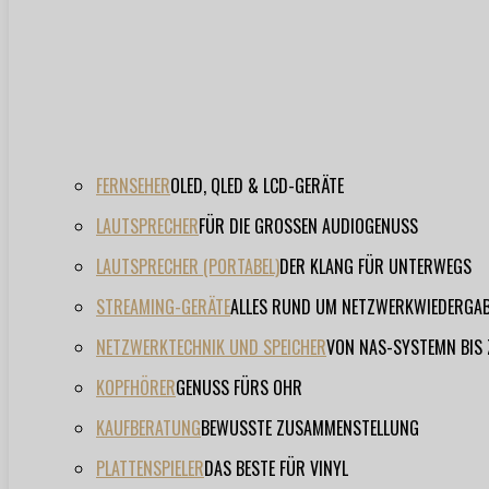
FERNSEHER
OLED, QLED & LCD-GERÄTE
LAUTSPRECHER
FÜR DIE GROSSEN AUDIOGENUSS
LAUTSPRECHER (PORTABEL)
DER KLANG FÜR UNTERWEGS
STREAMING-GERÄTE
ALLES RUND UM NETZWERKWIEDERGA
NETZWERKTECHNIK UND SPEICHER
VON NAS-SYSTEMN BIS
KOPFHÖRER
GENUSS FÜRS OHR
KAUFBERATUNG
BEWUSSTE ZUSAMMENSTELLUNG
PLATTENSPIELER
DAS BESTE FÜR VINYL