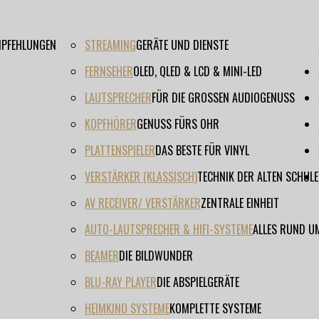
EMPFEHLUNGEN
STREAMING
GERÄTE UND DIENSTE
FERNSEHER
OLED, QLED & LCD & MINI-LED
LAUTSPRECHER
FÜR DIE GROSSEN AUDIOGENUSS
KOPFHÖRER
GENUSS FÜRS OHR
PLATTENSPIELER
DAS BESTE FÜR VINYL
VERSTÄRKER (KLASSISCH)
TECHNIK DER ALTEN SCHULE
AV RECEIVER/ VERSTÄRKER
ZENTRALE EINHEIT
AUTO-LAUTSPRECHER & HIFI-SYSTEME
ALLES RUND U
BEAMER
DIE BILDWUNDER
BLU-RAY PLAYER
DIE ABSPIELGERÄTE
HEIMKINO SYSTEME
KOMPLETTE SYSTEME