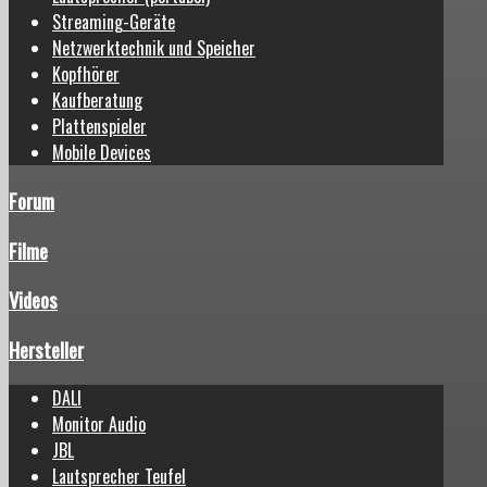
Streaming-Geräte
Netzwerktechnik und Speicher
Kopfhörer
Kaufberatung
Plattenspieler
Mobile Devices
Forum
Filme
Videos
Hersteller
DALI
Monitor Audio
JBL
Lautsprecher Teufel