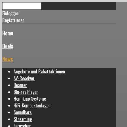
Einloggen
Registrieren
Home
Deals
News
Angebote und Rabattaktionen
AV-Receiver
Beamer
Blu-ray Player
Heimkino Systeme
HiFi-Kompaktanlagen
Soundbars
Streaming
Fernseher