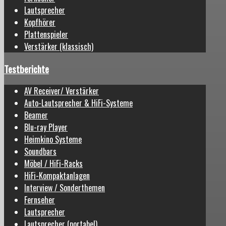
Lautsprecher
Kopfhörer
Plattenspieler
Verstärker (klassisch)
Testberichte
AV Receiver/ Verstärker
Auto-Lautsprecher & HiFi-Systeme
Beamer
Blu-ray Player
Heimkino Systeme
Soundbars
Möbel / HiFi-Racks
HiFi-Kompaktanlagen
Interview / Sonderthemen
Fernseher
Lautsprecher
Lautsprecher (portabel)