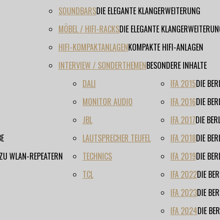
SOUNDBARS
DIE ELEGANTE KLANGERWEITERUNG
MÖBEL / HIFI-RACKS
DIE ELEGANTE KLANGERWEITERUN
HIFI-KOMPAKTANLAGEN
KOMPAKTE HIFI-ANLAGEN
INTERVIEW / SONDERTHEMEN
BESONDERE INHALTE
DALI
IFA 2015
DIE BE
MONITOR AUDIO
IFA 2016
DIE BE
JBL
IFA 2017
DIE BE
BE
LAUTSPRECHER TEUFEL
IFA 2018
DIE BE
 ZU WLAN-REPEATERN
TECHNICS
IFA 2019
DIE BE
TCL
IFA 2022
DIE BE
IFA 2023
DIE BE
IFA 2024
DIE BE