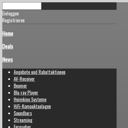
Einloggen
Registrieren
Home
Deals
News
Angebote und Rabattaktionen
AV-Receiver
Beamer
Blu-ray Player
Heimkino Systeme
HiFi-Kompaktanlagen
Soundbars
Streaming
Fernseher