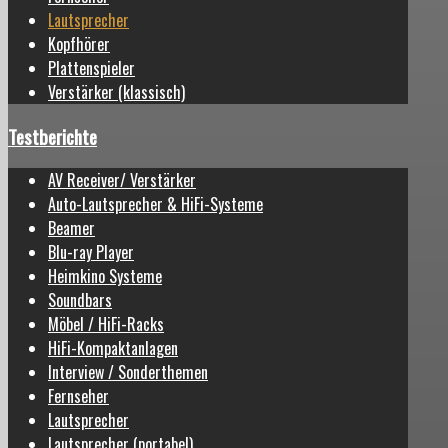
Lautsprecher
Kopfhörer
Plattenspieler
Verstärker (klassisch)
Testberichte
AV Receiver/ Verstärker
Auto-Lautsprecher & HiFi-Systeme
Beamer
Blu-ray Player
Heimkino Systeme
Soundbars
Möbel / HiFi-Racks
HiFi-Kompaktanlagen
Interview / Sonderthemen
Fernseher
Lautsprecher
Lautsprecher (portabel)