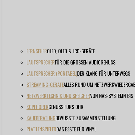
FERNSEHER
OLED, QLED & LCD-GERÄTE
LAUTSPRECHER
FÜR DIE GROSSEN AUDIOGENUSS
LAUTSPRECHER (PORTABEL)
DER KLANG FÜR UNTERWEGS
STREAMING-GERÄTE
ALLES RUND UM NETZWERKWIEDERGA
NETZWERKTECHNIK UND SPEICHER
VON NAS-SYSTEMN BIS
KOPFHÖRER
GENUSS FÜRS OHR
KAUFBERATUNG
BEWUSSTE ZUSAMMENSTELLUNG
PLATTENSPIELER
DAS BESTE FÜR VINYL