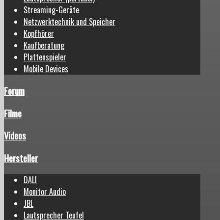
Streaming-Geräte
Netzwerktechnik und Speicher
Kopfhörer
Kaufberatung
Plattenspieler
Mobile Devices
Forum
Filme
Videos
Hersteller
DALI
Monitor Audio
JBL
Lautsprecher Teufel