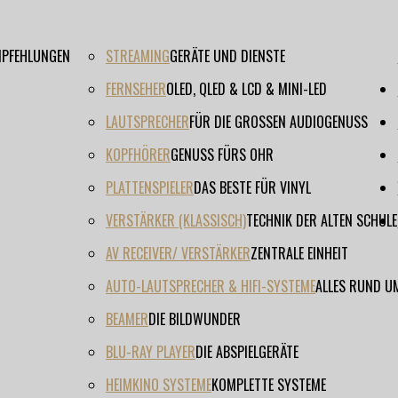
EMPFEHLUNGEN
STREAMING
GERÄTE UND DIENSTE
FERNSEHER
OLED, QLED & LCD & MINI-LED
LAUTSPRECHER
FÜR DIE GROSSEN AUDIOGENUSS
KOPFHÖRER
GENUSS FÜRS OHR
PLATTENSPIELER
DAS BESTE FÜR VINYL
VERSTÄRKER (KLASSISCH)
TECHNIK DER ALTEN SCHULE
AV RECEIVER/ VERSTÄRKER
ZENTRALE EINHEIT
AUTO-LAUTSPRECHER & HIFI-SYSTEME
ALLES RUND U
BEAMER
DIE BILDWUNDER
BLU-RAY PLAYER
DIE ABSPIELGERÄTE
HEIMKINO SYSTEME
KOMPLETTE SYSTEME