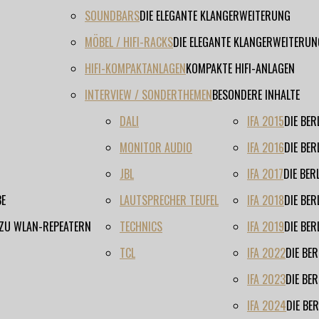
SOUNDBARS
DIE ELEGANTE KLANGERWEITERUNG
MÖBEL / HIFI-RACKS
DIE ELEGANTE KLANGERWEITERUN
HIFI-KOMPAKTANLAGEN
KOMPAKTE HIFI-ANLAGEN
INTERVIEW / SONDERTHEMEN
BESONDERE INHALTE
DALI
IFA 2015
DIE BE
MONITOR AUDIO
IFA 2016
DIE BE
JBL
IFA 2017
DIE BE
BE
LAUTSPRECHER TEUFEL
IFA 2018
DIE BE
 ZU WLAN-REPEATERN
TECHNICS
IFA 2019
DIE BE
TCL
IFA 2022
DIE BE
IFA 2023
DIE BE
IFA 2024
DIE BE