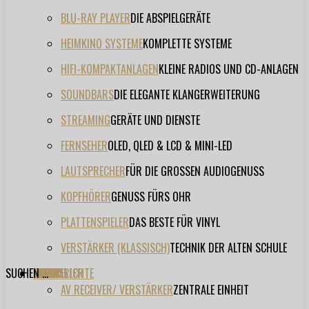
BLU-RAY PLAYER
DIE ABSPIELGERÄTE
HEIMKINO SYSTEME
KOMPLETTE SYSTEME
HIFI-KOMPAKTANLAGEN
KLEINE RADIOS UND CD-ANLAGEN
SOUNDBARS
DIE ELEGANTE KLANGERWEITERUNG
STREAMING
GERÄTE UND DIENSTE
FERNSEHER
OLED, QLED & LCD & MINI-LED
LAUTSPRECHER
FÜR DIE GROSSEN AUDIOGENUSS
KOPFHÖRER
GENUSS FÜRS OHR
PLATTENSPIELER
DAS BESTE FÜR VINYL
VERSTÄRKER (KLASSISCH)
TECHNIK DER ALTEN SCHULE
SUCHEN ...
TESTBERICHTE
FORUM
FILME
VIDEOS
HERSTELLER
EVENT
AV RECEIVER/ VERSTÄRKER
ZENTRALE EINHEIT