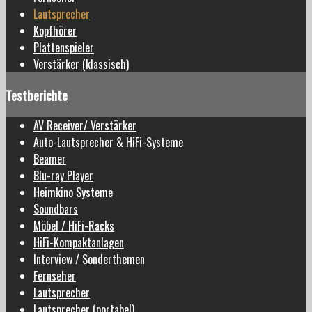
Lautsprecher
Kopfhörer
Plattenspieler
Verstärker (klassisch)
Testberichte
AV Receiver/ Verstärker
Auto-Lautsprecher & HiFi-Systeme
Beamer
Blu-ray Player
Heimkino Systeme
Soundbars
Möbel / HiFi-Racks
HiFi-Kompaktanlagen
Interview / Sonderthemen
Fernseher
Lautsprecher
Lautsprecher (portabel)