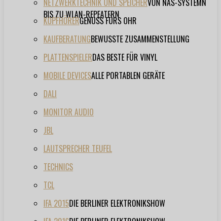
NETZWERKTECHNIK UND SPEICHER
VON NAS-SYSTEMN
BIS ZU WLAN-REPEATERN
KOPFHÖRER
GENUSS FÜRS OHR
KAUFBERATUNG
BEWUSSTE ZUSAMMENSTELLUNG
PLATTENSPIELER
DAS BESTE FÜR VINYL
MOBILE DEVICES
ALLE PORTABLEN GERÄTE
DALI
MONITOR AUDIO
JBL
LAUTSPRECHER TEUFEL
TECHNICS
TCL
IFA 2015
DIE BERLINER ELEKTRONIKSHOW