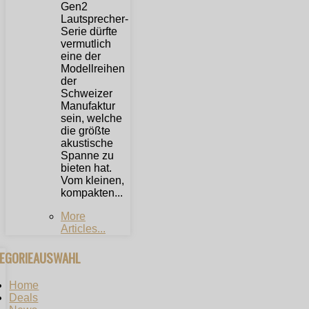
Gen2
Lautsprecher-
Serie dürfte
vermutlich
eine der
Modellreihen
der
Schweizer
Manufaktur
sein, welche
die größte
akustische
Spanne zu
bieten hat.
Vom kleinen,
kompakten...
More
Articles...
TEGORIEAUSWAHL
Home
Deals