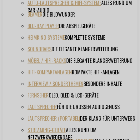
AUTO-LAUTSPRECHER & HIFI-SYSTEME
ALLES RUND UM
CAR-AUDIO
BEAMER
DIE BILDWUNDER
BLU-RAY PLAYER
DIE ABSPIELGERÄTE
HEIMKINO SYSTEME
KOMPLETTE SYSTEME
SOUNDBARS
DIE ELEGANTE KLANGERWEITERUNG
MÖBEL / HIFI-RACKS
DIE ELEGANTE KLANGERWEITERUNG
HIFI-KOMPAKTANLAGEN
KOMPAKTE HIFI-ANLAGEN
INTERVIEW / SONDERTHEMEN
BESONDERE INHALTE
FERNSEHER
OLED, QLED & LCD-GERÄTE
LAUTSPRECHER
FÜR DIE GROSSEN AUDIOGENUSS
LAUTSPRECHER (PORTABEL)
DER KLANG FÜR UNTERWEGS
STREAMING-GERÄTE
ALLES RUND UM
NETZWERKWIEDERGABE