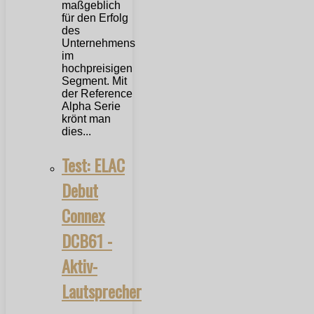
maßgeblich
für den Erfolg
des
Unternehmens
im
hochpreisigen
Segment. Mit
der Reference
Alpha Serie
krönt man
dies...
Test: ELAC
Debut
Connex
DCB61 -
Aktiv-
Lautsprecher