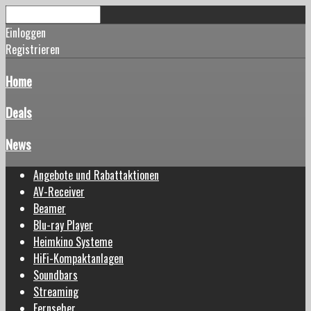
Einloggen
Registrieren
Home
Deals
News
Angebote und Rabattaktionen
AV-Receiver
Beamer
Blu-ray Player
Heimkino Systeme
HiFi-Kompaktanlagen
Soundbars
Streaming
Fernseher