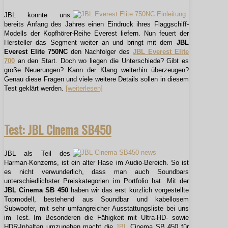
JBL konnte uns
bereits Anfang des Jahres einen Eindruck ihres Flaggschiff-
Modells der Kopfhörer-Reihe Everest liefern. Nun feuert der
Hersteller das Segment weiter an und bringt mit dem
JBL
Everest Elite 750NC
den Nachfolger des
JBL Everest Elite
700
an den Start. Doch wo liegen die Unterschiede? Gibt es
große Neuerungen? Kann der Klang weiterhin überzeugen?
Genau diese Fragen und viele weitere Details sollen in diesem
Test geklärt werden.
[weiterlesen]
Test: JBL Cinema SB450
JBL als Teil des
Harman-Konzerns, ist ein alter Hase im Audio-Bereich. So ist
es nicht verwunderlich, dass man auch Soundbars
unterschiedlichster Preiskategorien im Portfolio hat. Mit der
JBL
Cinema SB 450
haben wir das erst kürzlich vorgestellte
Topmodell, bestehend aus Soundbar und kabellosem
Subwoofer, mit sehr umfangreicher Ausstattungsliste bei uns
im Test. Im Besonderen die Fähigkeit mit Ultra-HD- sowie
HDR-Inhalten umzugehen macht die
JBL
Cinema SB 450 für