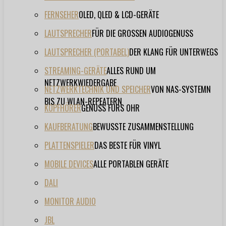
FERNSEHER
OLED, QLED & LCD-GERÄTE
LAUTSPRECHER
FÜR DIE GROSSEN AUDIOGENUSS
LAUTSPRECHER (PORTABEL)
DER KLANG FÜR UNTERWEGS
STREAMING-GERÄTE
ALLES RUND UM
NETZWERKWIEDERGABE
NETZWERKTECHNIK UND SPEICHER
VON NAS-SYSTEMN
BIS ZU WLAN-REPEATERN
KOPFHÖRER
GENUSS FÜRS OHR
KAUFBERATUNG
BEWUSSTE ZUSAMMENSTELLUNG
PLATTENSPIELER
DAS BESTE FÜR VINYL
MOBILE DEVICES
ALLE PORTABLEN GERÄTE
DALI
MONITOR AUDIO
JBL