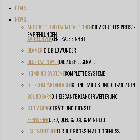
DEALS
NEWS
ANGEBOTE UND RABATTAKTIONEN
DIE AKTUELLES PREISE-
EMPFEHLUNGEN
AV-RECEIVER
ZENTRALE EINHEIT
BEAMER
DIE BILDWUNDER
BLU-RAY PLAYER
DIE ABSPIELGERÄTE
HEIMKINO SYSTEME
KOMPLETTE SYSTEME
HIFI-KOMPAKTANLAGEN
KLEINE RADIOS UND CD-ANLAGEN
SOUNDBARS
DIE ELEGANTE KLANGERWEITERUNG
STREAMING
GERÄTE UND DIENSTE
FERNSEHER
OLED, QLED & LCD & MINI-LED
LAUTSPRECHER
FÜR DIE GROSSEN AUDIOGENUSS