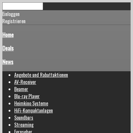
Einloggen
Registrieren
Home
Deals
News
Angebote und Rabattaktionen
AV-Receiver
Beamer
Blu-ray Player
Heimkino Systeme
HiFi-Kompaktanlagen
Soundbars
Streaming
Fernseher