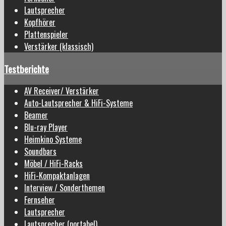
Lautsprecher
Kopfhörer
Plattenspieler
Verstärker (klassisch)
Testberichte
AV Receiver/ Verstärker
Auto-Lautsprecher & HiFi-Systeme
Beamer
Blu-ray Player
Heimkino Systeme
Soundbars
Möbel / HiFi-Racks
HiFi-Kompaktanlagen
Interview / Sonderthemen
Fernseher
Lautsprecher
Lautsprecher (portabel)