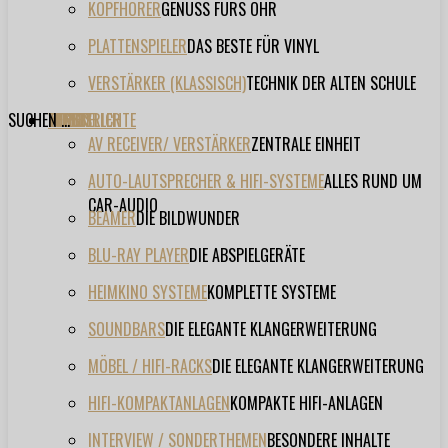
KOPFHÖRER
GENUSS FÜRS OHR
PLATTENSPIELER
DAS BESTE FÜR VINYL
VERSTÄRKER (KLASSISCH)
TECHNIK DER ALTEN SCHULE
SUCHEN ...
TESTBERICHTE
FORUM
FILME
VIDEOS
HERSTELLER
EVENT
AV RECEIVER/ VERSTÄRKER
ZENTRALE EINHEIT
AUTO-LAUTSPRECHER & HIFI-SYSTEME
ALLES RUND UM
CAR-AUDIO
BEAMER
DIE BILDWUNDER
BLU-RAY PLAYER
DIE ABSPIELGERÄTE
HEIMKINO SYSTEME
KOMPLETTE SYSTEME
SOUNDBARS
DIE ELEGANTE KLANGERWEITERUNG
MÖBEL / HIFI-RACKS
DIE ELEGANTE KLANGERWEITERUNG
HIFI-KOMPAKTANLAGEN
KOMPAKTE HIFI-ANLAGEN
INTERVIEW / SONDERTHEMEN
BESONDERE INHALTE