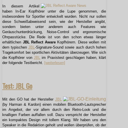
In diesem Artikel
haben In-Ear Kopfhörer unter die Lupe genommen, die
insbesondere für Sportler entwickelt wurden. Nicht nur sollen
diese Schweißabweisend sein, wie der Hersteller angibt,
sondern bieten unter anderem auch Features wie
Geräuschunterdrückung, Noise-Control und ergonomische
Ohrpasstücke. Die Rede ist von den schon etwas länger
erhältlichen
JBL Reflect Aware
Kopfhörern. Diese wollen mit
dem typischen
JBL
-Signature-Sound sowie auch durch hohen
Tragekomfort bei sportlichen Aktivitäten
überzeugen
. Wie sich
die Kopfhörer von
JBL
im Praxistest geschlagen haben, klärt
der folgende Testbericht.
[weiterlesen]
Test: JBL Go
Mit den GO hat der Hersteller
JBL
(by Harman & Kardon) einen mobilen Bluetooth-Lautsprecher
im Angebot, der vor allem durch den Retro-Look und die
knalligen Farben auffallen soll. Dazu verspricht der Hersteller
ein kompaktes Design mit tollem Klang. Wir haben uns den
Speaker in die Redaktion geholt und wollen überprüfen, ob der