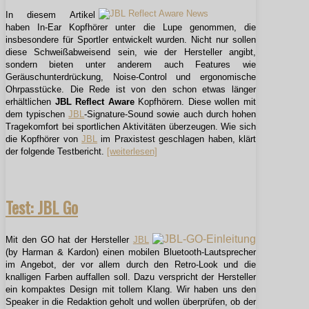
In diesem Artikel
haben In-Ear Kopfhörer unter die Lupe genommen, die
insbesondere für Sportler entwickelt wurden. Nicht nur sollen
diese Schweißabweisend sein, wie der Hersteller angibt,
sondern bieten unter anderem auch Features wie
Geräuschunterdrückung, Noise-Control und ergonomische
Ohrpasstücke. Die Rede ist von den schon etwas länger
erhältlichen
JBL Reflect Aware
Kopfhörern. Diese wollen mit
dem typischen
JBL
-Signature-Sound sowie auch durch hohen
Tragekomfort bei sportlichen Aktivitäten
überzeugen
. Wie sich
die Kopfhörer von
JBL
im Praxistest geschlagen haben, klärt
der folgende Testbericht.
[weiterlesen]
Test: JBL Go
Mit den GO hat der Hersteller
JBL
(by Harman & Kardon) einen mobilen Bluetooth-Lautsprecher
im Angebot, der vor allem durch den Retro-Look und die
knalligen Farben auffallen soll. Dazu verspricht der Hersteller
ein kompaktes Design mit tollem Klang. Wir haben uns den
Speaker in die Redaktion geholt und wollen überprüfen, ob der