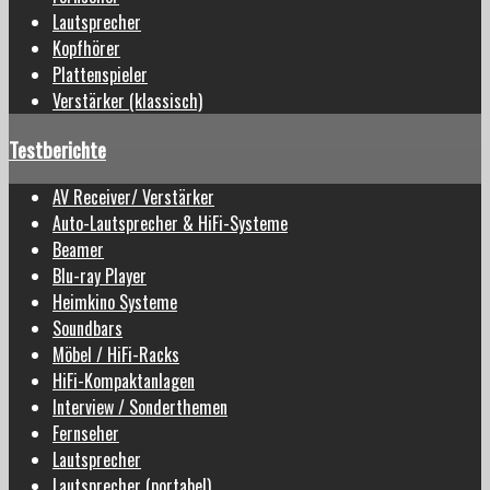
Lautsprecher
Kopfhörer
Plattenspieler
Verstärker (klassisch)
Testberichte
AV Receiver/ Verstärker
Auto-Lautsprecher & HiFi-Systeme
Beamer
Blu-ray Player
Heimkino Systeme
Soundbars
Möbel / HiFi-Racks
HiFi-Kompaktanlagen
Interview / Sonderthemen
Fernseher
Lautsprecher
Lautsprecher (portabel)