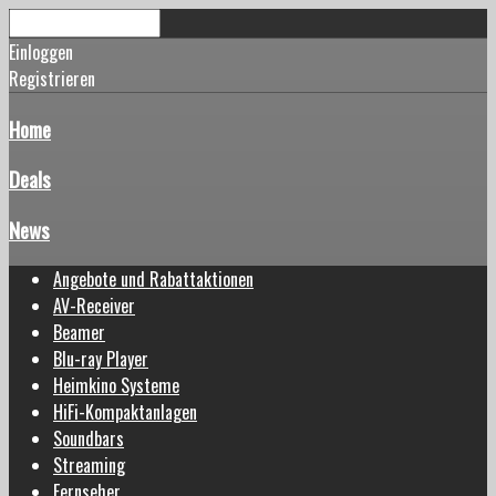
Einloggen
Registrieren
Home
Deals
News
Angebote und Rabattaktionen
AV-Receiver
Beamer
Blu-ray Player
Heimkino Systeme
HiFi-Kompaktanlagen
Soundbars
Streaming
Fernseher