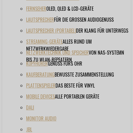
FERNSEHER
OLED, QLED & LCD-GERÄTE
LAUTSPRECHER
FÜR DIE GROSSEN AUDIOGENUSS
LAUTSPRECHER (PORTABEL)
DER KLANG FÜR UNTERWEGS
STREAMING-GERÄTE
ALLES RUND UM
NETZWERKWIEDERGABE
NETZWERKTECHNIK UND SPEICHER
VON NAS-SYSTEMN
BIS ZU WLAN-REPEATERN
KOPFHÖRER
GENUSS FÜRS OHR
KAUFBERATUNG
BEWUSSTE ZUSAMMENSTELLUNG
PLATTENSPIELER
DAS BESTE FÜR VINYL
MOBILE DEVICES
ALLE PORTABLEN GERÄTE
DALI
MONITOR AUDIO
JBL