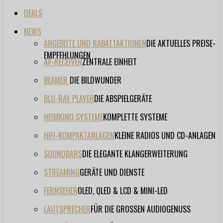
DEALS
NEWS
ANGEBOTE UND RABATTAKTIONEN
DIE AKTUELLES PREISE-
EMPFEHLUNGEN
AV-RECEIVER
ZENTRALE EINHEIT
BEAMER
DIE BILDWUNDER
BLU-RAY PLAYER
DIE ABSPIELGERÄTE
HEIMKINO SYSTEME
KOMPLETTE SYSTEME
HIFI-KOMPAKTANLAGEN
KLEINE RADIOS UND CD-ANLAGEN
SOUNDBARS
DIE ELEGANTE KLANGERWEITERUNG
STREAMING
GERÄTE UND DIENSTE
FERNSEHER
OLED, QLED & LCD & MINI-LED
LAUTSPRECHER
FÜR DIE GROSSEN AUDIOGENUSS