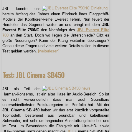
JBL konnte uns
bereits Anfang des Jahres einen Eindruck ihres Flaggschiff-
Modells der Kopfhörer-Reihe Everest liefern. Nun feuert der
Hersteller das Segment weiter an und bringt mit dem
JBL
Everest Elite 750NC
den Nachfolger des
JBL Everest Elite
700
an den Start. Doch wo liegen die Unterschiede? Gibt es
große Neuerungen? Kann der Klang weiterhin überzeugen?
Genau diese Fragen und viele weitere Details sollen in diesem
Test geklärt werden.
[weiterlesen]
Test: JBL Cinema SB450
JBL als Teil des
Harman-Konzerns, ist ein alter Hase im Audio-Bereich. So ist
es nicht verwunderlich, dass man auch Soundbars
unterschiedlichster Preiskategorien im Portfolio hat. Mit der
JBL
Cinema SB 450
haben wir das erst kürzlich vorgestellte
Topmodell, bestehend aus Soundbar und kabellosem
Subwoofer, mit sehr umfangreicher Ausstattungsliste bei uns
im Test. Im Besonderen die Fähigkeit mit Ultra-HD- sowie
HDR-Inhalten umzugehen macht die
JBL
Cinema SB 450 für