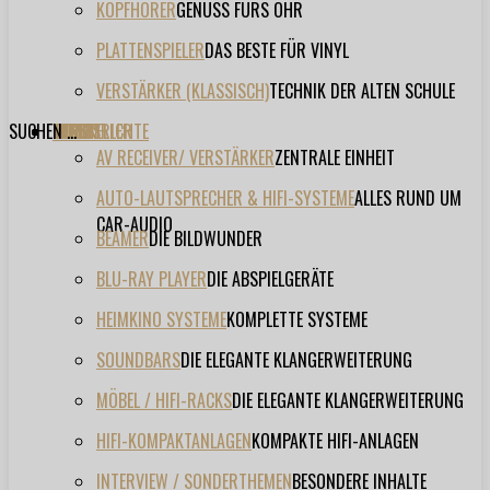
KOPFHÖRER
GENUSS FÜRS OHR
PLATTENSPIELER
DAS BESTE FÜR VINYL
VERSTÄRKER (KLASSISCH)
TECHNIK DER ALTEN SCHULE
SUCHEN ...
TESTBERICHTE
FORUM
FILME
VIDEOS
HERSTELLER
EVENT
AV RECEIVER/ VERSTÄRKER
ZENTRALE EINHEIT
AUTO-LAUTSPRECHER & HIFI-SYSTEME
ALLES RUND UM
CAR-AUDIO
BEAMER
DIE BILDWUNDER
BLU-RAY PLAYER
DIE ABSPIELGERÄTE
HEIMKINO SYSTEME
KOMPLETTE SYSTEME
SOUNDBARS
DIE ELEGANTE KLANGERWEITERUNG
MÖBEL / HIFI-RACKS
DIE ELEGANTE KLANGERWEITERUNG
HIFI-KOMPAKTANLAGEN
KOMPAKTE HIFI-ANLAGEN
INTERVIEW / SONDERTHEMEN
BESONDERE INHALTE