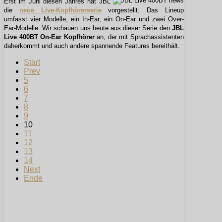
Erst im Juni diesen Jahres hat JBL
die
neue Live-Kopfhörerserie
vorgestellt. Das Lineup
umfasst vier Modelle, ein In-Ear, ein On-Ear und zwei Over-
Ear-Modelle. Wir schauen uns heute aus dieser Serie den
JBL
Live 400BT On-Ear Kopfhörer
an, der mit Sprachassistenten
daherkommt und auch andere spannende Features bereithält.
Start
Prev
5
6
7
8
9
10
11
12
13
14
Next
Ende