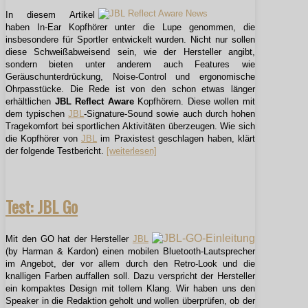
In diesem Artikel
haben In-Ear Kopfhörer unter die Lupe genommen, die
insbesondere für Sportler entwickelt wurden. Nicht nur sollen
diese Schweißabweisend sein, wie der Hersteller angibt,
sondern bieten unter anderem auch Features wie
Geräuschunterdrückung, Noise-Control und ergonomische
Ohrpasstücke. Die Rede ist von den schon etwas länger
erhältlichen
JBL Reflect Aware
Kopfhörern. Diese wollen mit
dem typischen
JBL
-Signature-Sound sowie auch durch hohen
Tragekomfort bei sportlichen Aktivitäten
überzeugen
. Wie sich
die Kopfhörer von
JBL
im Praxistest geschlagen haben, klärt
der folgende Testbericht.
[weiterlesen]
Test: JBL Go
Mit den GO hat der Hersteller
JBL
(by Harman & Kardon) einen mobilen Bluetooth-Lautsprecher
im Angebot, der vor allem durch den Retro-Look und die
knalligen Farben auffallen soll. Dazu verspricht der Hersteller
ein kompaktes Design mit tollem Klang. Wir haben uns den
Speaker in die Redaktion geholt und wollen überprüfen, ob der