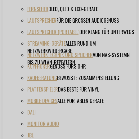
FERNSEHER
OLED, QLED & LCD-GERÄTE
LAUTSPRECHER
FÜR DIE GROSSEN AUDIOGENUSS
LAUTSPRECHER (PORTABEL)
DER KLANG FÜR UNTERWEGS
STREAMING-GERÄTE
ALLES RUND UM
NETZWERKWIEDERGABE
NETZWERKTECHNIK UND SPEICHER
VON NAS-SYSTEMN
BIS ZU WLAN-REPEATERN
KOPFHÖRER
GENUSS FÜRS OHR
KAUFBERATUNG
BEWUSSTE ZUSAMMENSTELLUNG
PLATTENSPIELER
DAS BESTE FÜR VINYL
MOBILE DEVICES
ALLE PORTABLEN GERÄTE
DALI
MONITOR AUDIO
JBL