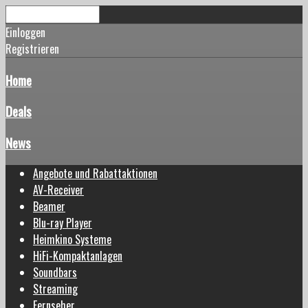
Einloggen
Registrieren
Home
Deals
News
Angebote und Rabattaktionen
AV-Receiver
Beamer
Blu-ray Player
Heimkino Systeme
HiFi-Kompaktanlagen
Soundbars
Streaming
Fernseher