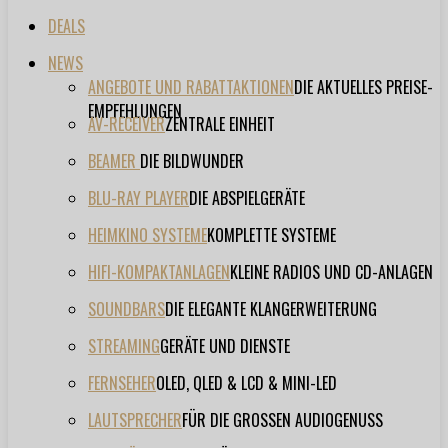
DEALS
NEWS
ANGEBOTE UND RABATTAKTIONEN
DIE AKTUELLES PREISE-
EMPFEHLUNGEN
AV-RECEIVER
ZENTRALE EINHEIT
BEAMER
DIE BILDWUNDER
BLU-RAY PLAYER
DIE ABSPIELGERÄTE
HEIMKINO SYSTEME
KOMPLETTE SYSTEME
HIFI-KOMPAKTANLAGEN
KLEINE RADIOS UND CD-ANLAGEN
SOUNDBARS
DIE ELEGANTE KLANGERWEITERUNG
STREAMING
GERÄTE UND DIENSTE
FERNSEHER
OLED, QLED & LCD & MINI-LED
LAUTSPRECHER
FÜR DIE GROSSEN AUDIOGENUSS