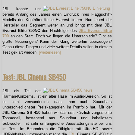
JBL konnte uns
bereits Anfang des Jahres einen Eindruck ihres Flaggschiff-
Modells der Kopfhörer-Reihe Everest liefern. Nun feuert der
Hersteller das Segment weiter an und bringt mit dem
JBL
Everest Elite 750NC
den Nachfolger des
JBL Everest Elite
700
an den Start. Doch wo liegen die Unterschiede? Gibt es
große Neuerungen? Kann der Klang weiterhin überzeugen?
Genau diese Fragen und viele weitere Details sollen in diesem
Test geklärt werden.
[weiterlesen]
Test: JBL Cinema SB450
JBL als Teil des
Harman-Konzerns, ist ein alter Hase im Audio-Bereich. So ist
es nicht verwunderlich, dass man auch Soundbars
unterschiedlichster Preiskategorien im Portfolio hat. Mit der
JBL
Cinema SB 450
haben wir das erst kürzlich vorgestellte
Topmodell, bestehend aus Soundbar und kabellosem
Subwoofer, mit sehr umfangreicher Ausstattungsliste bei uns
im Test. Im Besonderen die Fähigkeit mit Ultra-HD- sowie
HDR-Inhalten umzugehen macht die
JBL
Cinema SB 450 für