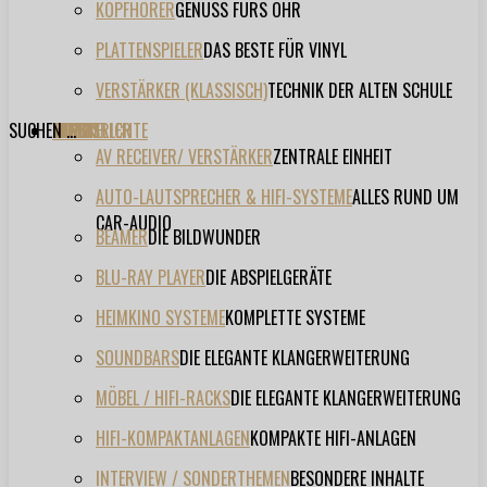
KOPFHÖRER
GENUSS FÜRS OHR
PLATTENSPIELER
DAS BESTE FÜR VINYL
VERSTÄRKER (KLASSISCH)
TECHNIK DER ALTEN SCHULE
SUCHEN ...
TESTBERICHTE
FORUM
FILME
VIDEOS
HERSTELLER
EVENT
AV RECEIVER/ VERSTÄRKER
ZENTRALE EINHEIT
AUTO-LAUTSPRECHER & HIFI-SYSTEME
ALLES RUND UM
CAR-AUDIO
BEAMER
DIE BILDWUNDER
BLU-RAY PLAYER
DIE ABSPIELGERÄTE
HEIMKINO SYSTEME
KOMPLETTE SYSTEME
SOUNDBARS
DIE ELEGANTE KLANGERWEITERUNG
MÖBEL / HIFI-RACKS
DIE ELEGANTE KLANGERWEITERUNG
HIFI-KOMPAKTANLAGEN
KOMPAKTE HIFI-ANLAGEN
INTERVIEW / SONDERTHEMEN
BESONDERE INHALTE