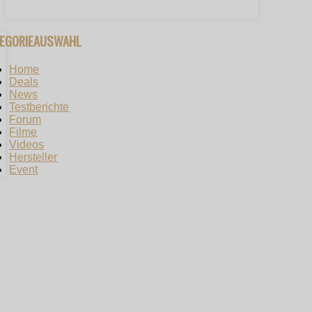
TEGORIEAUSWAHL
Home
Deals
News
Testberichte
Forum
Filme
Videos
Hersteller
Event