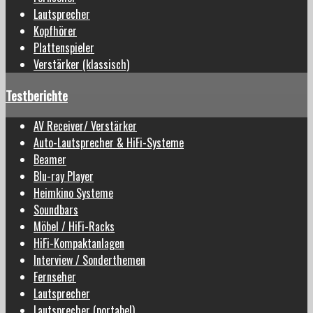
Lautsprecher
Kopfhörer
Plattenspieler
Verstärker (klassisch)
Testberichte
AV Receiver/ Verstärker
Auto-Lautsprecher & HiFi-Systeme
Beamer
Blu-ray Player
Heimkino Systeme
Soundbars
Möbel / HiFi-Racks
HiFi-Kompaktanlagen
Interview / Sonderthemen
Fernseher
Lautsprecher
Lautsprecher (portabel)