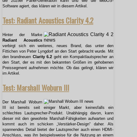
die 2025er Panel-Generation kann und wie die webOS-
Software agiert, das klären wir in diesem Artikel.
Test: Radiant Acoustics Clarity 4.2
Hinter der Marke
Radiant Acoustics
verbirgt sich ein weiteres, neues Brand, das unter den
Fittichen von Peter Lyngdorf an den Start gebracht wurde. Mit
den brandneuen
Clarity 6.2
geht ein Kompaktlautsprecher an
den Start, der es mit den bekannten Größen im gehobenen
Preissegment aufnehmen möchte. Ob das gelingt, klären wir
im Artikel.
Test: Marshall Woburn III
Der Marshall Woburn
III ist bereits seit einiger Markt, aber keinesfalls ein
schlechtes Lautsprecher-Produkt. Unabhängig davon, kann
dieser mit den gewohnte Marshall-Fähigkeiten aufwarten und
kommt auch im schicken „Verstärker-Design“ daher. Als
spannendes Detail bietet der Lautsprecher auch einen HDMI-
Anschluss, was ihn beispielsweise für die Nutzung an einem