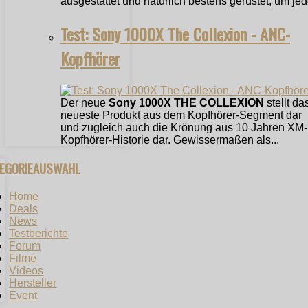
ausgestattet und natürlich bestens gerüstet, um jede
Test: Sony 1000X The Collexion - ANC-
Kopfhörer
Der neue
Sony 1000X THE COLLEXION
stellt da
neueste Produkt aus dem Kopfhörer-Segment dar
und zugleich auch die Krönung aus 10 Jahren XM-
Kopfhörer-Historie dar. Gewissermaßen als...
TEGORIEAUSWAHL
Home
Deals
News
Testberichte
Forum
Filme
Videos
Hersteller
Event