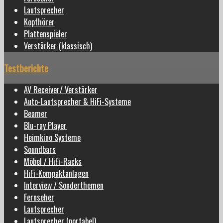
Lautsprecher
Kopfhörer
Plattenspieler
Verstärker (klassisch)
Testberichte
AV Receiver/ Verstärker
Auto-Lautsprecher & HiFi-Systeme
Beamer
Blu-ray Player
Heimkino Systeme
Soundbars
Möbel / HiFi-Racks
HiFi-Kompaktanlagen
Interview / Sonderthemen
Fernseher
Lautsprecher
Lautsprecher (portabel)