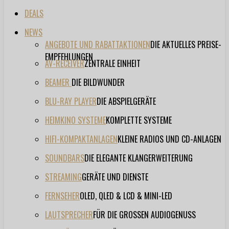
DEALS
NEWS
ANGEBOTE UND RABATTAKTIONEN
DIE AKTUELLES PREISE-
EMPFEHLUNGEN
AV-RECEIVER
ZENTRALE EINHEIT
BEAMER
DIE BILDWUNDER
BLU-RAY PLAYER
DIE ABSPIELGERÄTE
HEIMKINO SYSTEME
KOMPLETTE SYSTEME
HIFI-KOMPAKTANLAGEN
KLEINE RADIOS UND CD-ANLAGEN
SOUNDBARS
DIE ELEGANTE KLANGERWEITERUNG
STREAMING
GERÄTE UND DIENSTE
FERNSEHER
OLED, QLED & LCD & MINI-LED
LAUTSPRECHER
FÜR DIE GROSSEN AUDIOGENUSS