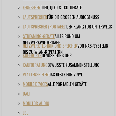
FERNSEHER
OLED, QLED & LCD-GERÄTE
LAUTSPRECHER
FÜR DIE GROSSEN AUDIOGENUSS
LAUTSPRECHER (PORTABEL)
DER KLANG FÜR UNTERWEGS
STREAMING-GERÄTE
ALLES RUND UM
NETZWERKWIEDERGABE
NETZWERKTECHNIK UND SPEICHER
VON NAS-SYSTEMN
BIS ZU WLAN-REPEATERN
KOPFHÖRER
GENUSS FÜRS OHR
KAUFBERATUNG
BEWUSSTE ZUSAMMENSTELLUNG
PLATTENSPIELER
DAS BESTE FÜR VINYL
MOBILE DEVICES
ALLE PORTABLEN GERÄTE
DALI
MONITOR AUDIO
JBL