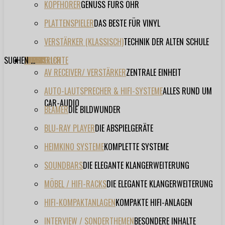
KOPFHÖRER
GENUSS FÜRS OHR
PLATTENSPIELER
DAS BESTE FÜR VINYL
VERSTÄRKER (KLASSISCH)
TECHNIK DER ALTEN SCHULE
SUCHEN ...
TESTBERICHTE
FORUM
FILME
VIDEOS
HERSTELLER
EVENT
AV RECEIVER/ VERSTÄRKER
ZENTRALE EINHEIT
AUTO-LAUTSPRECHER & HIFI-SYSTEME
ALLES RUND UM
CAR-AUDIO
BEAMER
DIE BILDWUNDER
BLU-RAY PLAYER
DIE ABSPIELGERÄTE
HEIMKINO SYSTEME
KOMPLETTE SYSTEME
SOUNDBARS
DIE ELEGANTE KLANGERWEITERUNG
MÖBEL / HIFI-RACKS
DIE ELEGANTE KLANGERWEITERUNG
HIFI-KOMPAKTANLAGEN
KOMPAKTE HIFI-ANLAGEN
INTERVIEW / SONDERTHEMEN
BESONDERE INHALTE