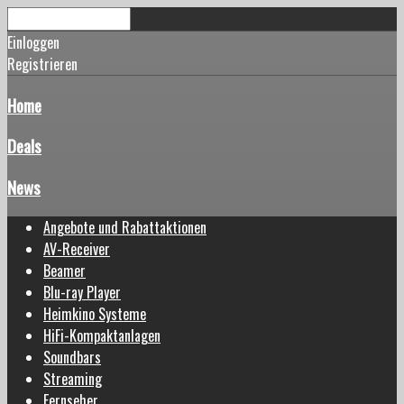
Einloggen
Registrieren
Home
Deals
News
Angebote und Rabattaktionen
AV-Receiver
Beamer
Blu-ray Player
Heimkino Systeme
HiFi-Kompaktanlagen
Soundbars
Streaming
Fernseher