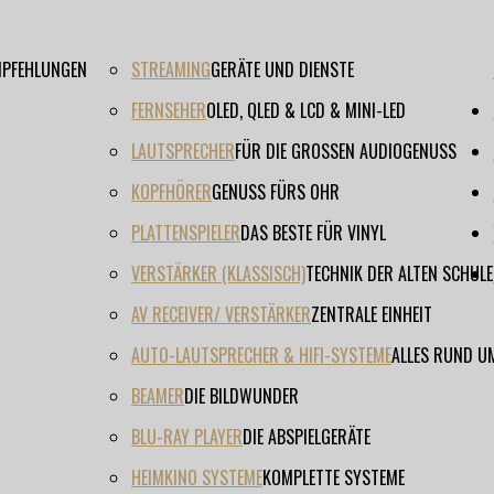
EMPFEHLUNGEN
STREAMING
GERÄTE UND DIENSTE
FERNSEHER
OLED, QLED & LCD & MINI-LED
LAUTSPRECHER
FÜR DIE GROSSEN AUDIOGENUSS
KOPFHÖRER
GENUSS FÜRS OHR
PLATTENSPIELER
DAS BESTE FÜR VINYL
VERSTÄRKER (KLASSISCH)
TECHNIK DER ALTEN SCHULE
AV RECEIVER/ VERSTÄRKER
ZENTRALE EINHEIT
AUTO-LAUTSPRECHER & HIFI-SYSTEME
ALLES RUND U
BEAMER
DIE BILDWUNDER
BLU-RAY PLAYER
DIE ABSPIELGERÄTE
HEIMKINO SYSTEME
KOMPLETTE SYSTEME