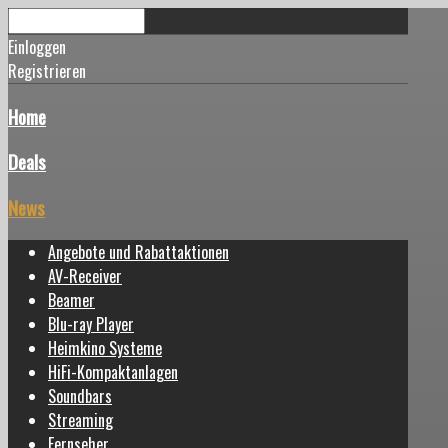
Einloggen
Registrieren
Home
Deals
News
Angebote und Rabattaktionen
AV-Receiver
Beamer
Blu-ray Player
Heimkino Systeme
HiFi-Kompaktanlagen
Soundbars
Streaming
Fernseher