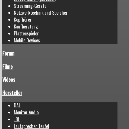
Streaming-Geräte
Netzwerktechnik und Speicher
Kopfhörer
Kaufberatung
Plattenspieler
Mobile Devices
Forum
Filme
Videos
Hersteller
DALI
Monitor Audio
JBL
Lautsprecher Teufel