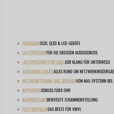
FERNSEHER
OLED, QLED & LCD-GERÄTE
LAUTSPRECHER
FÜR DIE GROSSEN AUDIOGENUSS
LAUTSPRECHER (PORTABEL)
DER KLANG FÜR UNTERWEGS
STREAMING-GERÄTE
ALLES RUND UM NETZWERKWIEDERGA
NETZWERKTECHNIK UND SPEICHER
VON NAS-SYSTEMN BIS
KOPFHÖRER
GENUSS FÜRS OHR
KAUFBERATUNG
BEWUSSTE ZUSAMMENSTELLUNG
PLATTENSPIELER
DAS BESTE FÜR VINYL