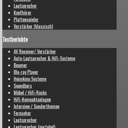
Lautsprecher
Kopfhörer
Plattenspieler
Verstärker (klassisch)
Testberichte
AV Receiver/ Verstärker
Auto-Lautsprecher & HiFi-Systeme
Beamer
Blu-ray Player
Heimkino Systeme
Soundbars
Möbel / HiFi-Racks
HiFi-Kompaktanlagen
Interview / Sonderthemen
Fernseher
Lautsprecher
Lautsprecher (portabel)