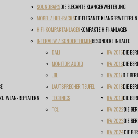
SOUNDBARS
DIE ELEGANTE KLANGERWEITERUNG
MÖBEL / HIFI-RACKS
DIE ELEGANTE KLANGERWEITERUN
HIFI-KOMPAKTANLAGEN
KOMPAKTE HIFI-ANLAGEN
INTERVIEW / SONDERTHEMEN
BESONDERE INHALTE
DALI
IFA 2015
DIE BE
MONITOR AUDIO
IFA 2016
DIE BE
JBL
IFA 2017
DIE BE
BE
LAUTSPRECHER TEUFEL
IFA 2018
DIE BE
 ZU WLAN-REPEATERN
TECHNICS
IFA 2019
DIE BE
TCL
IFA 2022
DIE BE
IFA 2023
DIE BE
IFA 2024
DIE BE