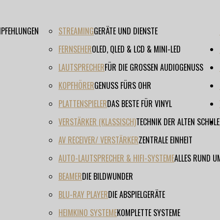
EMPFEHLUNGEN
STREAMING
GERÄTE UND DIENSTE
FERNSEHER
OLED, QLED & LCD & MINI-LED
LAUTSPRECHER
FÜR DIE GROSSEN AUDIOGENUSS
KOPFHÖRER
GENUSS FÜRS OHR
PLATTENSPIELER
DAS BESTE FÜR VINYL
VERSTÄRKER (KLASSISCH)
TECHNIK DER ALTEN SCHULE
AV RECEIVER/ VERSTÄRKER
ZENTRALE EINHEIT
AUTO-LAUTSPRECHER & HIFI-SYSTEME
ALLES RUND U
BEAMER
DIE BILDWUNDER
BLU-RAY PLAYER
DIE ABSPIELGERÄTE
HEIMKINO SYSTEME
KOMPLETTE SYSTEME