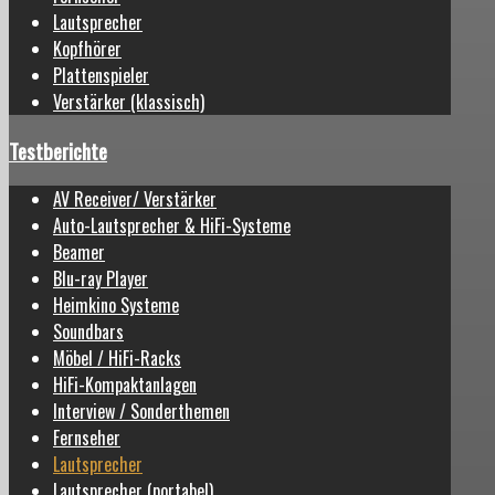
Lautsprecher
Kopfhörer
Plattenspieler
Verstärker (klassisch)
Testberichte
AV Receiver/ Verstärker
Auto-Lautsprecher & HiFi-Systeme
Beamer
Blu-ray Player
Heimkino Systeme
Soundbars
Möbel / HiFi-Racks
HiFi-Kompaktanlagen
Interview / Sonderthemen
Fernseher
Lautsprecher
Lautsprecher (portabel)