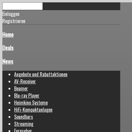
Einloggen
Registrieren
Home
Deals
News
Angebote und Rabattaktionen
AV-Receiver
Beamer
Blu-ray Player
Heimkino Systeme
HiFi-Kompaktanlagen
Soundbars
Streaming
Fernseher