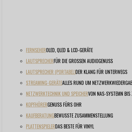
FERNSEHER
OLED, QLED & LCD-GERÄTE
LAUTSPRECHER
FÜR DIE GROSSEN AUDIOGENUSS
LAUTSPRECHER (PORTABEL)
DER KLANG FÜR UNTERWEGS
STREAMING-GERÄTE
ALLES RUND UM NETZWERKWIEDERGA
NETZWERKTECHNIK UND SPEICHER
VON NAS-SYSTEMN BIS
KOPFHÖRER
GENUSS FÜRS OHR
KAUFBERATUNG
BEWUSSTE ZUSAMMENSTELLUNG
PLATTENSPIELER
DAS BESTE FÜR VINYL