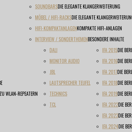
SOUNDBARS
DIE ELEGANTE KLANGERWEITERUNG
MÖBEL / HIFI-RACKS
DIE ELEGANTE KLANGERWEITERUN
HIFI-KOMPAKTANLAGEN
KOMPAKTE HIFI-ANLAGEN
INTERVIEW / SONDERTHEMEN
BESONDERE INHALTE
DALI
IFA 2015
DIE BE
MONITOR AUDIO
IFA 2016
DIE BE
JBL
IFA 2017
DIE BE
BE
LAUTSPRECHER TEUFEL
IFA 2018
DIE BE
 ZU WLAN-REPEATERN
TECHNICS
IFA 2019
DIE BE
TCL
IFA 2022
DIE BE
IFA 2023
DIE BE
IFA 2024
DIE BE