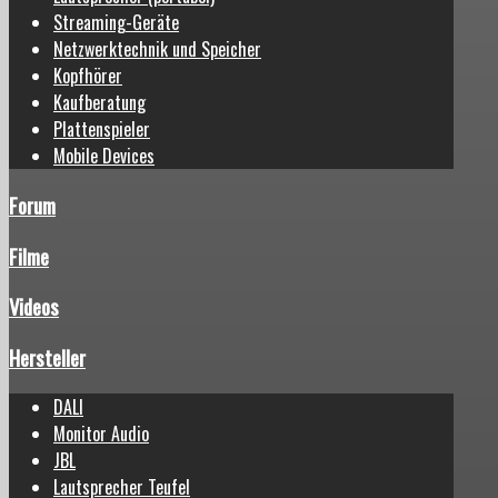
Streaming-Geräte
Netzwerktechnik und Speicher
Kopfhörer
Kaufberatung
Plattenspieler
Mobile Devices
Forum
Filme
Videos
Hersteller
DALI
Monitor Audio
JBL
Lautsprecher Teufel