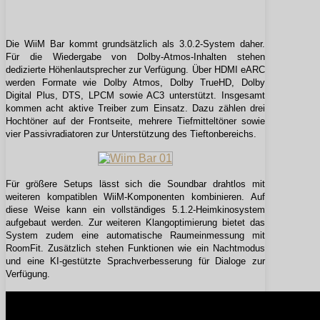
Die WiiM Bar kommt grundsätzlich als 3.0.2-System daher.
Für die Wiedergabe von Dolby-Atmos-Inhalten stehen
dedizierte Höhenlautsprecher zur Verfügung. Über HDMI eARC
werden Formate wie Dolby Atmos, Dolby TrueHD, Dolby
Digital Plus, DTS, LPCM sowie AC3 unterstützt. Insgesamt
kommen acht aktive Treiber zum Einsatz. Dazu zählen drei
Hochtöner auf der Frontseite, mehrere Tiefmitteltöner sowie
vier Passivradiatoren zur Unterstützung des Tieftonbereichs.
Für größere Setups lässt sich die Soundbar drahtlos mit
weiteren kompatiblen WiiM-Komponenten kombinieren. Auf
diese Weise kann ein vollständiges 5.1.2-Heimkinosystem
aufgebaut werden. Zur weiteren Klangoptimierung bietet das
System zudem eine automatische Raumeinmessung mit
RoomFit. Zusätzlich stehen Funktionen wie ein Nachtmodus
und eine KI-gestützte Sprachverbesserung für Dialoge zur
Verfügung.