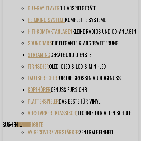
BLU-RAY PLAYER
DIE ABSPIELGERÄTE
HEIMKINO SYSTEME
KOMPLETTE SYSTEME
HIFI-KOMPAKTANLAGEN
KLEINE RADIOS UND CD-ANLAGEN
SOUNDBARS
DIE ELEGANTE KLANGERWEITERUNG
STREAMING
GERÄTE UND DIENSTE
FERNSEHER
OLED, QLED & LCD & MINI-LED
LAUTSPRECHER
FÜR DIE GROSSEN AUDIOGENUSS
KOPFHÖRER
GENUSS FÜRS OHR
PLATTENSPIELER
DAS BESTE FÜR VINYL
VERSTÄRKER (KLASSISCH)
TECHNIK DER ALTEN SCHULE
SUCHEN ...
TESTBERICHTE
FORUM
FILME
VIDEOS
HERSTELLER
EVENT
AV RECEIVER/ VERSTÄRKER
ZENTRALE EINHEIT