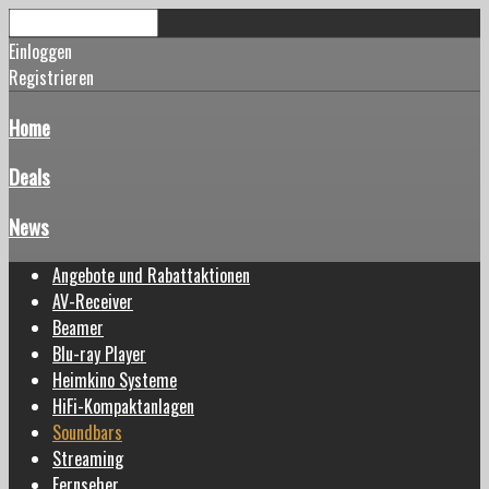
Einloggen
Registrieren
Home
Deals
News
Angebote und Rabattaktionen
AV-Receiver
Beamer
Blu-ray Player
Heimkino Systeme
HiFi-Kompaktanlagen
Soundbars
Streaming
Fernseher