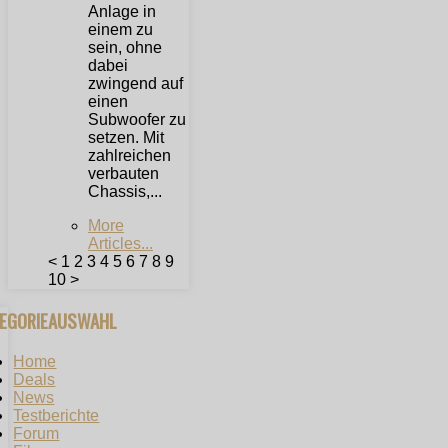
Anlage in
einem zu
sein, ohne
dabei
zwingend auf
einen
Subwoofer zu
setzen. Mit
zahlreichen
verbauten
Chassis,...
More
Articles...
<
1
2
3
4
5
6
7
8
9
10
>
TEGORIEAUSWAHL
Home
Deals
News
Testberichte
Forum