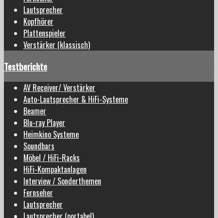
Lautsprecher
Kopfhörer
Plattenspieler
Verstärker (klassisch)
Testberichte
AV Receiver/ Verstärker
Auto-Lautsprecher & HiFi-Systeme
Beamer
Blu-ray Player
Heimkino Systeme
Soundbars
Möbel / HiFi-Racks
HiFi-Kompaktanlagen
Interview / Sonderthemen
Fernseher
Lautsprecher
Lautsprecher (portabel)