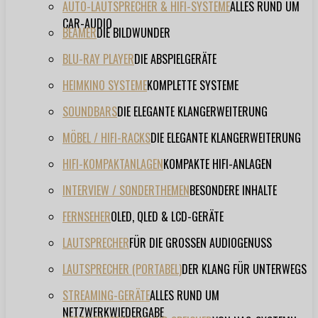
AUTO-LAUTSPRECHER & HIFI-SYSTEME
ALLES RUND UM
CAR-AUDIO
BEAMER
DIE BILDWUNDER
BLU-RAY PLAYER
DIE ABSPIELGERÄTE
HEIMKINO SYSTEME
KOMPLETTE SYSTEME
SOUNDBARS
DIE ELEGANTE KLANGERWEITERUNG
MÖBEL / HIFI-RACKS
DIE ELEGANTE KLANGERWEITERUNG
HIFI-KOMPAKTANLAGEN
KOMPAKTE HIFI-ANLAGEN
INTERVIEW / SONDERTHEMEN
BESONDERE INHALTE
FERNSEHER
OLED, QLED & LCD-GERÄTE
LAUTSPRECHER
FÜR DIE GROSSEN AUDIOGENUSS
LAUTSPRECHER (PORTABEL)
DER KLANG FÜR UNTERWEGS
STREAMING-GERÄTE
ALLES RUND UM
NETZWERKWIEDERGABE