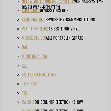
NETZWERKTECHNIK UND SPEICHER
VON NAS-SYSTEMN
BIS ZU WLAN-REPEATERN
KOPFHÖRER
GENUSS FÜRS OHR
KAUFBERATUNG
BEWUSSTE ZUSAMMENSTELLUNG
PLATTENSPIELER
DAS BESTE FÜR VINYL
MOBILE DEVICES
ALLE PORTABLEN GERÄTE
DALI
MONITOR AUDIO
JBL
LAUTSPRECHER TEUFEL
TECHNICS
TCL
IFA 2015
DIE BERLINER ELEKTRONIKSHOW