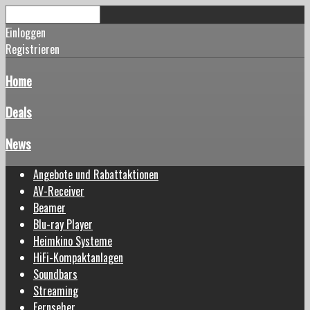
Einloggen
Registrieren
Home
Deals
News
Angebote und Rabattaktionen
AV-Receiver
Beamer
Blu-ray Player
Heimkino Systeme
HiFi-Kompaktanlagen
Soundbars
Streaming
Fernseher