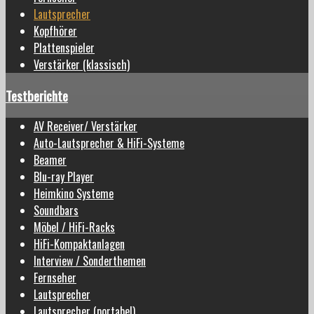
Lautsprecher
Kopfhörer
Plattenspieler
Verstärker (klassisch)
Testberichte
AV Receiver/ Verstärker
Auto-Lautsprecher & HiFi-Systeme
Beamer
Blu-ray Player
Heimkino Systeme
Soundbars
Möbel / HiFi-Racks
HiFi-Kompaktanlagen
Interview / Sonderthemen
Fernseher
Lautsprecher
Lautsprecher (portabel)