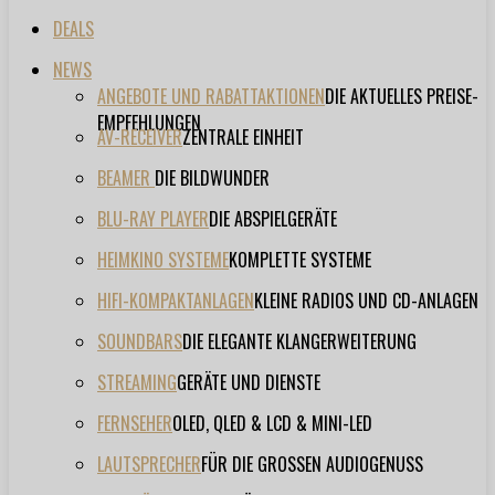
DEALS
NEWS
ANGEBOTE UND RABATTAKTIONEN
DIE AKTUELLES PREISE-
EMPFEHLUNGEN
AV-RECEIVER
ZENTRALE EINHEIT
BEAMER
DIE BILDWUNDER
BLU-RAY PLAYER
DIE ABSPIELGERÄTE
HEIMKINO SYSTEME
KOMPLETTE SYSTEME
HIFI-KOMPAKTANLAGEN
KLEINE RADIOS UND CD-ANLAGEN
SOUNDBARS
DIE ELEGANTE KLANGERWEITERUNG
STREAMING
GERÄTE UND DIENSTE
FERNSEHER
OLED, QLED & LCD & MINI-LED
LAUTSPRECHER
FÜR DIE GROSSEN AUDIOGENUSS