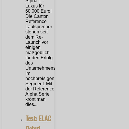
Die Canton
Reference
Lautsprecher
stehen seit
dem Re-
Launch vor
einigen
maßgeblich
für den Erfolg
des
Unternehmens
im
hochpreisigen
Segment. Mit
der Reference
Alpha Serie
krönt man
dies...
Test: ELAC
Debut