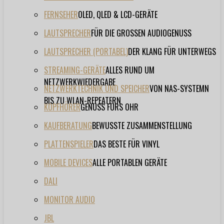
FERNSEHER
OLED, QLED & LCD-GERÄTE
LAUTSPRECHER
FÜR DIE GROSSEN AUDIOGENUSS
LAUTSPRECHER (PORTABEL)
DER KLANG FÜR UNTERWEGS
STREAMING-GERÄTE
ALLES RUND UM
NETZWERKWIEDERGABE
NETZWERKTECHNIK UND SPEICHER
VON NAS-SYSTEMN
BIS ZU WLAN-REPEATERN
KOPFHÖRER
GENUSS FÜRS OHR
KAUFBERATUNG
BEWUSSTE ZUSAMMENSTELLUNG
PLATTENSPIELER
DAS BESTE FÜR VINYL
MOBILE DEVICES
ALLE PORTABLEN GERÄTE
DALI
MONITOR AUDIO
JBL