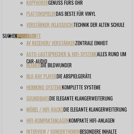
KOPFHÖRER
GENUSS FÜRS OHR
PLATTENSPIELER
DAS BESTE FÜR VINYL
VERSTÄRKER (KLASSISCH)
TECHNIK DER ALTEN SCHULE
SUCHEN ...
TESTBERICHTE
FORUM
FILME
VIDEOS
HERSTELLER
EVENT
AV RECEIVER/ VERSTÄRKER
ZENTRALE EINHEIT
AUTO-LAUTSPRECHER & HIFI-SYSTEME
ALLES RUND UM
CAR-AUDIO
BEAMER
DIE BILDWUNDER
BLU-RAY PLAYER
DIE ABSPIELGERÄTE
HEIMKINO SYSTEME
KOMPLETTE SYSTEME
SOUNDBARS
DIE ELEGANTE KLANGERWEITERUNG
MÖBEL / HIFI-RACKS
DIE ELEGANTE KLANGERWEITERUNG
HIFI-KOMPAKTANLAGEN
KOMPAKTE HIFI-ANLAGEN
INTERVIEW / SONDERTHEMEN
BESONDERE INHALTE