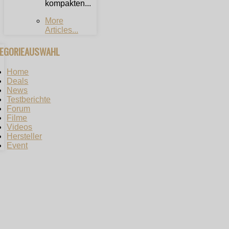
kompakten...
More
Articles...
TEGORIEAUSWAHL
Home
Deals
News
Testberichte
Forum
Filme
Videos
Hersteller
Event