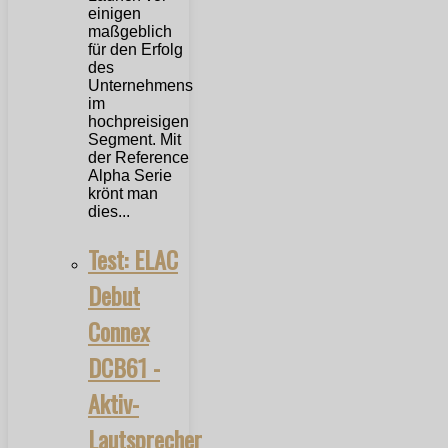
einigen
maßgeblich
für den Erfolg
des
Unternehmens
im
hochpreisigen
Segment. Mit
der Reference
Alpha Serie
krönt man
dies...
Test: ELAC
Debut
Connex
DCB61 -
Aktiv-
Lautsprecher