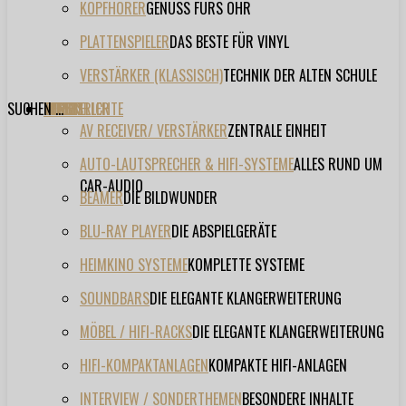
KOPFHÖRER
GENUSS FÜRS OHR
PLATTENSPIELER
DAS BESTE FÜR VINYL
VERSTÄRKER (KLASSISCH)
TECHNIK DER ALTEN SCHULE
SUCHEN ...
TESTBERICHTE
FORUM
FILME
VIDEOS
HERSTELLER
EVENT
AV RECEIVER/ VERSTÄRKER
ZENTRALE EINHEIT
AUTO-LAUTSPRECHER & HIFI-SYSTEME
ALLES RUND UM
CAR-AUDIO
BEAMER
DIE BILDWUNDER
BLU-RAY PLAYER
DIE ABSPIELGERÄTE
HEIMKINO SYSTEME
KOMPLETTE SYSTEME
SOUNDBARS
DIE ELEGANTE KLANGERWEITERUNG
MÖBEL / HIFI-RACKS
DIE ELEGANTE KLANGERWEITERUNG
HIFI-KOMPAKTANLAGEN
KOMPAKTE HIFI-ANLAGEN
INTERVIEW / SONDERTHEMEN
BESONDERE INHALTE