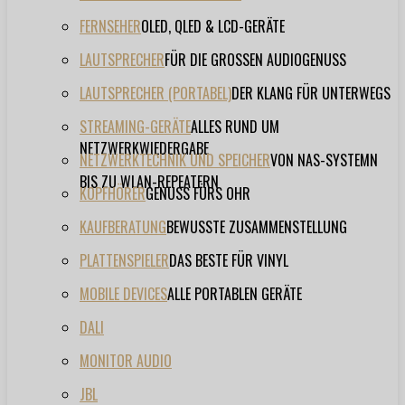
FERNSEHER
OLED, QLED & LCD-GERÄTE
LAUTSPRECHER
FÜR DIE GROSSEN AUDIOGENUSS
LAUTSPRECHER (PORTABEL)
DER KLANG FÜR UNTERWEGS
STREAMING-GERÄTE
ALLES RUND UM
NETZWERKWIEDERGABE
NETZWERKTECHNIK UND SPEICHER
VON NAS-SYSTEMN
BIS ZU WLAN-REPEATERN
KOPFHÖRER
GENUSS FÜRS OHR
KAUFBERATUNG
BEWUSSTE ZUSAMMENSTELLUNG
PLATTENSPIELER
DAS BESTE FÜR VINYL
MOBILE DEVICES
ALLE PORTABLEN GERÄTE
DALI
MONITOR AUDIO
JBL