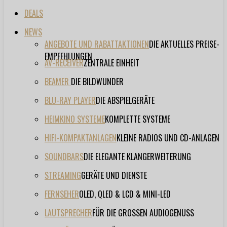
DEALS
NEWS
ANGEBOTE UND RABATTAKTIONEN
DIE AKTUELLES PREISE-
EMPFEHLUNGEN
AV-RECEIVER
ZENTRALE EINHEIT
BEAMER
DIE BILDWUNDER
BLU-RAY PLAYER
DIE ABSPIELGERÄTE
HEIMKINO SYSTEME
KOMPLETTE SYSTEME
HIFI-KOMPAKTANLAGEN
KLEINE RADIOS UND CD-ANLAGEN
SOUNDBARS
DIE ELEGANTE KLANGERWEITERUNG
STREAMING
GERÄTE UND DIENSTE
FERNSEHER
OLED, QLED & LCD & MINI-LED
LAUTSPRECHER
FÜR DIE GROSSEN AUDIOGENUSS