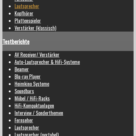
Lautsprecher
Kopfhörer
Plattenspieler
Verstärker (klassisch)
Testberichte
AV Receiver/ Verstärker
Auto-Lautsprecher & HiFi-Systeme
Beamer
Blu-ray Player
Heimkino Systeme
Soundbars
Möbel / HiFi-Racks
HiFi-Kompaktanlagen
Interview / Sonderthemen
Fernseher
Lautsprecher
Lautsprecher (portabel)