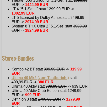
Theater 500 Surround "5.1-Set" statt
1699,99
EUR
->
1444,99 EUR
LT 4 "5.1-Set L" statt
1299,99 EUR
->
1002,99 EUR
LT 5 licensed by Dolby Atmos statt
3499,99
EUR
->
2974,99 EUR
System 8 THX Ultra 2 "5.1-Set" statt
3999,99
EUR
->
3824,99 EUR
Stereo-Bundles
Kombo 42 BT statt
399,99 EUR
->
319,99
EUR
Ultima 40 Mk2 (zum Testbericht)
statt
499,99 EUR
->
380 EUR
Ultima 40 Aktiv statt
799,99 EUR
-> 639 EUR
Ultima 40 Aktiv Club Edition statt
1249,99
EUR
->
999 EUR
Definion 3 statt
1799,99 EUR
->
1279,99
EUR