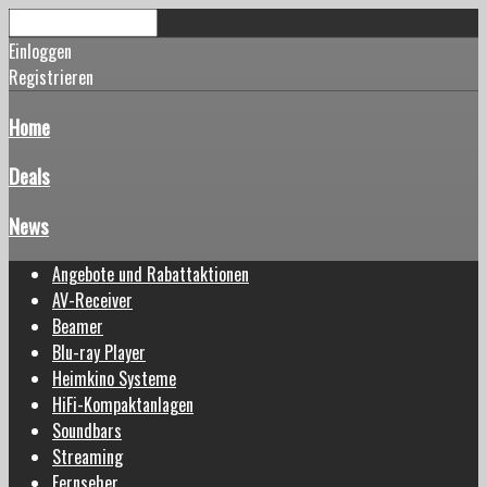
Einloggen
Registrieren
Home
Deals
News
Angebote und Rabattaktionen
AV-Receiver
Beamer
Blu-ray Player
Heimkino Systeme
HiFi-Kompaktanlagen
Soundbars
Streaming
Fernseher