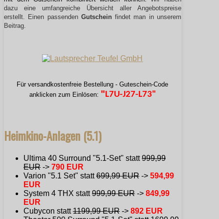
dazu eine umfangreiche Übersicht aller Angebotspreise
erstellt. Einen passenden
Gutschein
findet man in unserem
Beitrag.
Für versandkostenfreie Bestellung - Guteschein-Code
"
L7U-J27-L73"
anklicken zum Einlösen:
Heimkino-Anlagen (5.1)
Ultima 40 Surround "5.1-Set" statt
999,99
EUR
->
790 EUR
Varion "5.1 Set" statt
699,99 EUR
->
594,99
EUR
System 4 THX statt
999,99 EUR
->
849,99
EUR
Cubycon statt
1199,99 EUR
->
892 EUR