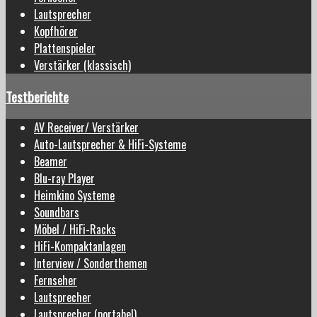
Lautsprecher
Kopfhörer
Plattenspieler
Verstärker (klassisch)
Testberichte
AV Receiver/ Verstärker
Auto-Lautsprecher & HiFi-Systeme
Beamer
Blu-ray Player
Heimkino Systeme
Soundbars
Möbel / HiFi-Racks
HiFi-Kompaktanlagen
Interview / Sonderthemen
Fernseher
Lautsprecher
Lautsprecher (portabel)