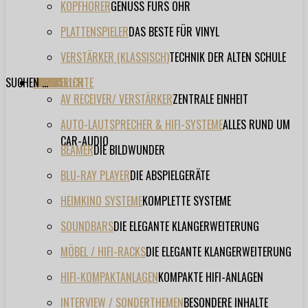
KOPFHÖRER
GENUSS FÜRS OHR
PLATTENSPIELER
DAS BESTE FÜR VINYL
VERSTÄRKER (KLASSISCH)
TECHNIK DER ALTEN SCHULE
SUCHEN ...
TESTBERICHTE
FORUM
FILME
VIDEOS
HERSTELLER
EVENT
AV RECEIVER/ VERSTÄRKER
ZENTRALE EINHEIT
AUTO-LAUTSPRECHER & HIFI-SYSTEME
ALLES RUND UM
CAR-AUDIO
BEAMER
DIE BILDWUNDER
BLU-RAY PLAYER
DIE ABSPIELGERÄTE
HEIMKINO SYSTEME
KOMPLETTE SYSTEME
SOUNDBARS
DIE ELEGANTE KLANGERWEITERUNG
MÖBEL / HIFI-RACKS
DIE ELEGANTE KLANGERWEITERUNG
HIFI-KOMPAKTANLAGEN
KOMPAKTE HIFI-ANLAGEN
INTERVIEW / SONDERTHEMEN
BESONDERE INHALTE