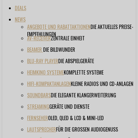
DEALS
NEWS
ANGEBOTE UND RABATTAKTIONEN
DIE AKTUELLES PREISE-
EMPFEHLUNGEN
AV-RECEIVER
ZENTRALE EINHEIT
BEAMER
DIE BILDWUNDER
BLU-RAY PLAYER
DIE ABSPIELGERÄTE
HEIMKINO SYSTEME
KOMPLETTE SYSTEME
HIFI-KOMPAKTANLAGEN
KLEINE RADIOS UND CD-ANLAGEN
SOUNDBARS
DIE ELEGANTE KLANGERWEITERUNG
STREAMING
GERÄTE UND DIENSTE
FERNSEHER
OLED, QLED & LCD & MINI-LED
LAUTSPRECHER
FÜR DIE GROSSEN AUDIOGENUSS