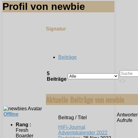
Profil von newbie
Signatur
Beiträge
5
Beiträge
Aktuelle Beiträge von newbie
Offline
Antworten
Beitrag / Titel
Aufrufe
Rang :
HiFi-Journal
Fresh
Adventskalender 2022
Boarder