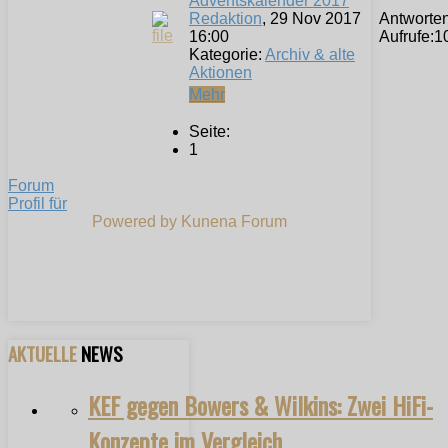
Adventskalender 2017
Redaktion
, 29 Nov 2017
Antworten
16:00
Aufrufe:
1
Kategorie:
Archiv & alte
Aktionen
Mehr
Seite:
1
Forum
Profil für
Powered by
Kunena Forum
AKTUELLE
NEWS
KEF gegen Bowers & Wilkins: Zwei HiFi-
Konzepte im Vergleich