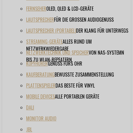
FERNSEHER
OLED, QLED & LCD-GERÄTE
LAUTSPRECHER
FÜR DIE GROSSEN AUDIOGENUSS
LAUTSPRECHER (PORTABEL)
DER KLANG FÜR UNTERWEGS
STREAMING-GERÄTE
ALLES RUND UM
NETZWERKWIEDERGABE
NETZWERKTECHNIK UND SPEICHER
VON NAS-SYSTEMN
BIS ZU WLAN-REPEATERN
KOPFHÖRER
GENUSS FÜRS OHR
KAUFBERATUNG
BEWUSSTE ZUSAMMENSTELLUNG
PLATTENSPIELER
DAS BESTE FÜR VINYL
MOBILE DEVICES
ALLE PORTABLEN GERÄTE
DALI
MONITOR AUDIO
JBL