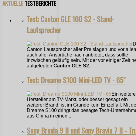
AKTUELLE
TESTBERICHTE
Test: Canton GLE 100 S2 - Stand-
Lautsprecher
D
Canton Lautsprecher aller Preislagen und vor alle
auch aller Ansprüche nach anbietet, dass sollte
inzwischen geläufig sein. Mit der vor einiger Zeit n
aufgelegten
Canton GLE S2
...
Test: Dreame S100 Mini-LED TV - 65"
Ein weitere
Hersteller am TV-Markt, oder besser gesagt ein
weiterer Brand, ist im Grunde kein Einzelfall. Mit 
Dreame S100 dringt das besagte Tech-Unternehm
aus China in einen...
Sony Bravia 9 II und Sony Bravia 7 II - Tr