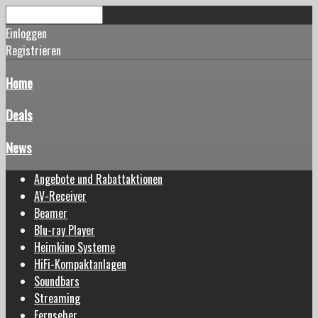
Einloggen
Registrieren
Home
Deals
News
Angebote und Rabattaktionen
AV-Receiver
Beamer
Blu-ray Player
Heimkino Systeme
HiFi-Kompaktanlagen
Soundbars
Streaming
Fernseher