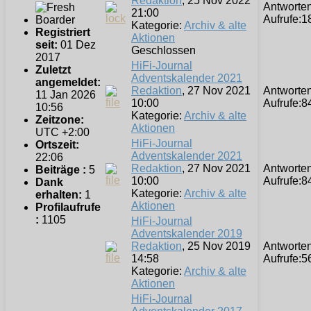
Redaktion
, 25 Nov 2022
Antworten
21:00
Aufrufe:
1
Kategorie:
Archiv & alte
Registriert
Aktionen
seit:
01 Dez
Geschlossen
2017
HiFi-Journal
Zuletzt
Adventskalender 2021
angemeldet:
Redaktion
, 27 Nov 2021
Antworten
11 Jan 2026
10:00
Aufrufe:
8
10:56
Kategorie:
Archiv & alte
Zeitzone:
Aktionen
UTC +2:00
HiFi-Journal
Ortszeit:
Adventskalender 2021
22:06
Redaktion
, 27 Nov 2021
Antworten
Beiträge :
5
10:00
Aufrufe:
8
Dank
Kategorie:
Archiv & alte
erhalten:
1
Aktionen
Profilaufrufe
:
1105
HiFi-Journal
Adventskalender 2019
Redaktion
, 25 Nov 2019
Antworten
14:58
Aufrufe:
5
Kategorie:
Archiv & alte
Aktionen
HiFi-Journal