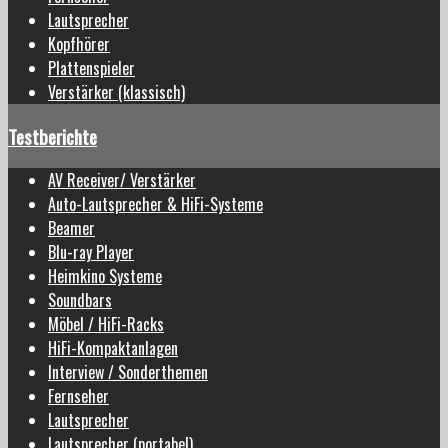
Lautsprecher
Kopfhörer
Plattenspieler
Verstärker (klassisch)
Testberichte
AV Receiver/ Verstärker
Auto-Lautsprecher & HiFi-Systeme
Beamer
Blu-ray Player
Heimkino Systeme
Soundbars
Möbel / HiFi-Racks
HiFi-Kompaktanlagen
Interview / Sonderthemen
Fernseher
Lautsprecher
Lautsprecher (portabel)