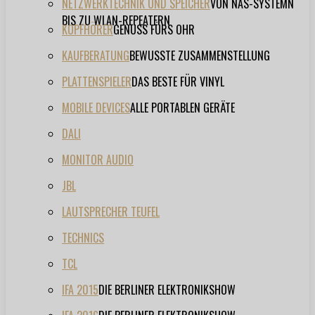
NETZWERKTECHNIK UND SPEICHER
VON NAS-SYSTEMN
BIS ZU WLAN-REPEATERN
KOPFHÖRER
GENUSS FÜRS OHR
KAUFBERATUNG
BEWUSSTE ZUSAMMENSTELLUNG
PLATTENSPIELER
DAS BESTE FÜR VINYL
MOBILE DEVICES
ALLE PORTABLEN GERÄTE
DALI
MONITOR AUDIO
JBL
LAUTSPRECHER TEUFEL
TECHNICS
TCL
IFA 2015
DIE BERLINER ELEKTRONIKSHOW