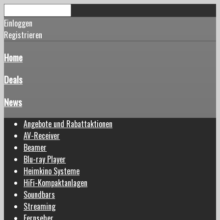
Einloggen
Registrieren
Home
Deals
News
Angebote und Rabattaktionen
AV-Receiver
Beamer
Blu-ray Player
Heimkino Systeme
HiFi-Kompaktanlagen
Soundbars
Streaming
Fernseher