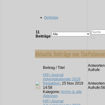
Beiträge
11
Beiträge
Aktuelle Beiträge von ThePulseco
Antworten 
Beitrag / Titel
Aufrufe
HiFi-Journal
Adventskalender 2019
Redaktion
, 25 Nov 2019
Antworten
14:58
Aufrufe:
56
Kategorie:
Archiv & alte
Aktionen
HiFi-Journal