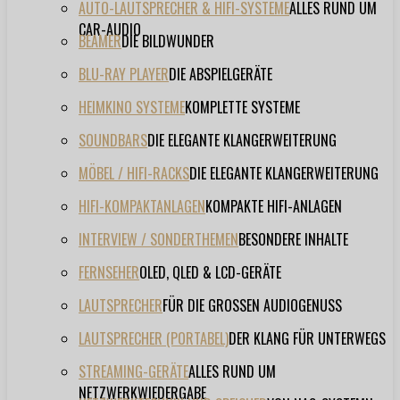
AUTO-LAUTSPRECHER & HIFI-SYSTEME
ALLES RUND UM
CAR-AUDIO
BEAMER
DIE BILDWUNDER
BLU-RAY PLAYER
DIE ABSPIELGERÄTE
HEIMKINO SYSTEME
KOMPLETTE SYSTEME
SOUNDBARS
DIE ELEGANTE KLANGERWEITERUNG
MÖBEL / HIFI-RACKS
DIE ELEGANTE KLANGERWEITERUNG
HIFI-KOMPAKTANLAGEN
KOMPAKTE HIFI-ANLAGEN
INTERVIEW / SONDERTHEMEN
BESONDERE INHALTE
FERNSEHER
OLED, QLED & LCD-GERÄTE
LAUTSPRECHER
FÜR DIE GROSSEN AUDIOGENUSS
LAUTSPRECHER (PORTABEL)
DER KLANG FÜR UNTERWEGS
STREAMING-GERÄTE
ALLES RUND UM
NETZWERKWIEDERGABE