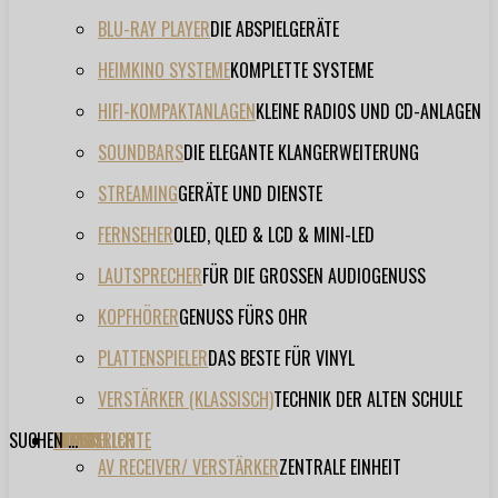
BLU-RAY PLAYER
DIE ABSPIELGERÄTE
HEIMKINO SYSTEME
KOMPLETTE SYSTEME
HIFI-KOMPAKTANLAGEN
KLEINE RADIOS UND CD-ANLAGEN
SOUNDBARS
DIE ELEGANTE KLANGERWEITERUNG
STREAMING
GERÄTE UND DIENSTE
FERNSEHER
OLED, QLED & LCD & MINI-LED
LAUTSPRECHER
FÜR DIE GROSSEN AUDIOGENUSS
KOPFHÖRER
GENUSS FÜRS OHR
PLATTENSPIELER
DAS BESTE FÜR VINYL
VERSTÄRKER (KLASSISCH)
TECHNIK DER ALTEN SCHULE
SUCHEN ...
TESTBERICHTE
FORUM
FILME
VIDEOS
HERSTELLER
EVENT
AV RECEIVER/ VERSTÄRKER
ZENTRALE EINHEIT