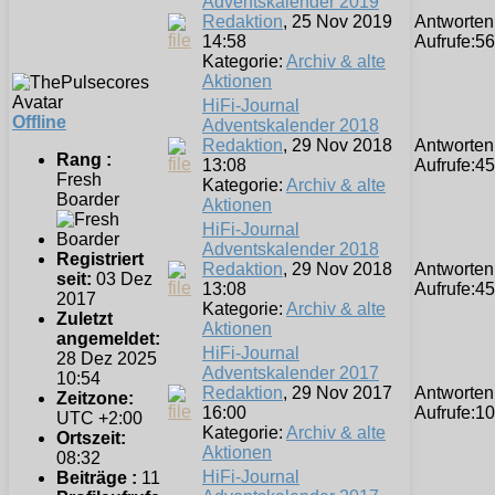
Adventskalender 2019
Redaktion
, 25 Nov 2019
Antworten
14:58
Aufrufe:
56
Kategorie:
Archiv & alte
Aktionen
HiFi-Journal
Offline
Adventskalender 2018
Redaktion
, 29 Nov 2018
Antworten
Rang :
13:08
Aufrufe:
45
Fresh
Kategorie:
Archiv & alte
Boarder
Aktionen
HiFi-Journal
Adventskalender 2018
Registriert
Redaktion
, 29 Nov 2018
Antworten
seit:
03 Dez
13:08
Aufrufe:
45
2017
Kategorie:
Archiv & alte
Zuletzt
Aktionen
angemeldet:
HiFi-Journal
28 Dez 2025
Adventskalender 2017
10:54
Redaktion
, 29 Nov 2017
Antworten
Zeitzone:
16:00
Aufrufe:
10
UTC +2:00
Kategorie:
Archiv & alte
Ortszeit:
Aktionen
08:32
HiFi-Journal
Beiträge :
11