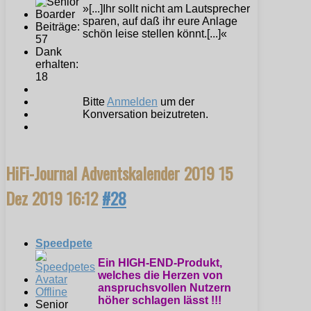
»[...]Ihr sollt nicht am Lautsprecher
sparen, auf daß ihr eure Anlage
Beiträge:
schön leise stellen könnt.[...]«
57
Dank
erhalten:
18
Bitte
Anmelden
um der
Konversation beizutreten.
HiFi-Journal Adventskalender 2019
15
Dez 2019 16:12
#28
Speedpete
Ein HIGH-END-Produkt,
welches die Herzen von
anspruchsvollen Nutzern
Offline
höher schlagen lässt !!!
Senior