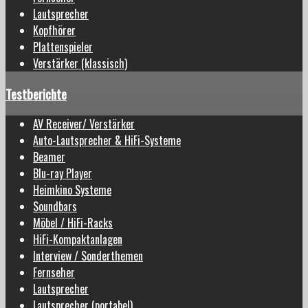
Lautsprecher
Kopfhörer
Plattenspieler
Verstärker (klassisch)
Testberichte
AV Receiver/ Verstärker
Auto-Lautsprecher & HiFi-Systeme
Beamer
Blu-ray Player
Heimkino Systeme
Soundbars
Möbel / HiFi-Racks
HiFi-Kompaktanlagen
Interview / Sonderthemen
Fernseher
Lautsprecher
Lautsprecher (portabel)