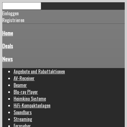
Einloggen
Registrieren
Home
Deals
News
Angebote und Rabattaktionen
AV-Receiver
Beamer
Blu-ray Player
Heimkino Systeme
HiFi-Kompaktanlagen
Soundbars
Streaming
Fernseher