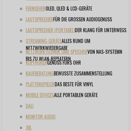
FERNSEHER
OLED, QLED & LCD-GERÄTE
LAUTSPRECHER
FÜR DIE GROSSEN AUDIOGENUSS
LAUTSPRECHER (PORTABEL)
DER KLANG FÜR UNTERWEGS
STREAMING-GERÄTE
ALLES RUND UM
NETZWERKWIEDERGABE
NETZWERKTECHNIK UND SPEICHER
VON NAS-SYSTEMN
BIS ZU WLAN-REPEATERN
KOPFHÖRER
GENUSS FÜRS OHR
KAUFBERATUNG
BEWUSSTE ZUSAMMENSTELLUNG
PLATTENSPIELER
DAS BESTE FÜR VINYL
MOBILE DEVICES
ALLE PORTABLEN GERÄTE
DALI
MONITOR AUDIO
JBL