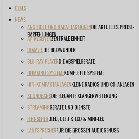
DEALS
NEWS
ANGEBOTE UND RABATTAKTIONEN
DIE AKTUELLES PREISE-
EMPFEHLUNGEN
AV-RECEIVER
ZENTRALE EINHEIT
BEAMER
DIE BILDWUNDER
BLU-RAY PLAYER
DIE ABSPIELGERÄTE
HEIMKINO SYSTEME
KOMPLETTE SYSTEME
HIFI-KOMPAKTANLAGEN
KLEINE RADIOS UND CD-ANLAGEN
SOUNDBARS
DIE ELEGANTE KLANGERWEITERUNG
STREAMING
GERÄTE UND DIENSTE
FERNSEHER
OLED, QLED & LCD & MINI-LED
LAUTSPRECHER
FÜR DIE GROSSEN AUDIOGENUSS