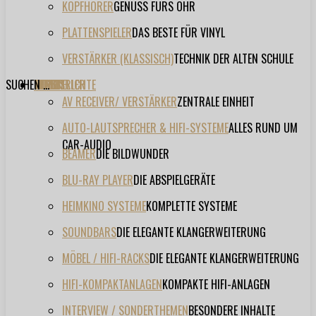
KOPFHÖRER
GENUSS FÜRS OHR
PLATTENSPIELER
DAS BESTE FÜR VINYL
VERSTÄRKER (KLASSISCH)
TECHNIK DER ALTEN SCHULE
SUCHEN ...
TESTBERICHTE
FORUM
FILME
VIDEOS
HERSTELLER
EVENT
AV RECEIVER/ VERSTÄRKER
ZENTRALE EINHEIT
AUTO-LAUTSPRECHER & HIFI-SYSTEME
ALLES RUND UM
CAR-AUDIO
BEAMER
DIE BILDWUNDER
BLU-RAY PLAYER
DIE ABSPIELGERÄTE
HEIMKINO SYSTEME
KOMPLETTE SYSTEME
SOUNDBARS
DIE ELEGANTE KLANGERWEITERUNG
MÖBEL / HIFI-RACKS
DIE ELEGANTE KLANGERWEITERUNG
HIFI-KOMPAKTANLAGEN
KOMPAKTE HIFI-ANLAGEN
INTERVIEW / SONDERTHEMEN
BESONDERE INHALTE