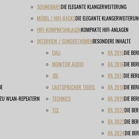
SOUNDBARS
DIE ELEGANTE KLANGERWEITERUNG
MÖBEL / HIFI-RACKS
DIE ELEGANTE KLANGERWEITERUN
HIFI-KOMPAKTANLAGEN
KOMPAKTE HIFI-ANLAGEN
INTERVIEW / SONDERTHEMEN
BESONDERE INHALTE
DALI
IFA 2015
DIE BE
MONITOR AUDIO
IFA 2016
DIE BE
JBL
IFA 2017
DIE BE
BE
LAUTSPRECHER TEUFEL
IFA 2018
DIE BE
 ZU WLAN-REPEATERN
TECHNICS
IFA 2019
DIE BE
TCL
IFA 2022
DIE BE
IFA 2023
DIE BE
IFA 2024
DIE BE