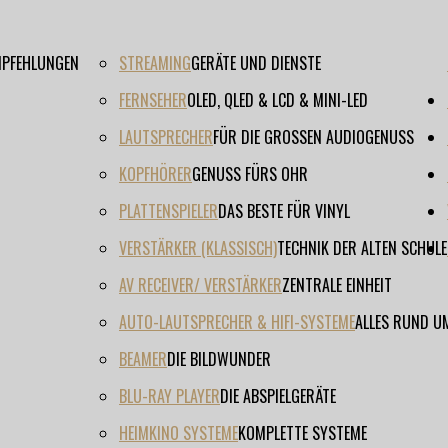
EMPFEHLUNGEN
STREAMING
GERÄTE UND DIENSTE
FERNSEHER
OLED, QLED & LCD & MINI-LED
LAUTSPRECHER
FÜR DIE GROSSEN AUDIOGENUSS
KOPFHÖRER
GENUSS FÜRS OHR
PLATTENSPIELER
DAS BESTE FÜR VINYL
VERSTÄRKER (KLASSISCH)
TECHNIK DER ALTEN SCHULE
AV RECEIVER/ VERSTÄRKER
ZENTRALE EINHEIT
AUTO-LAUTSPRECHER & HIFI-SYSTEME
ALLES RUND U
BEAMER
DIE BILDWUNDER
BLU-RAY PLAYER
DIE ABSPIELGERÄTE
HEIMKINO SYSTEME
KOMPLETTE SYSTEME