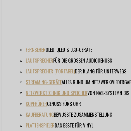
FERNSEHER
OLED, QLED & LCD-GERÄTE
LAUTSPRECHER
FÜR DIE GROSSEN AUDIOGENUSS
LAUTSPRECHER (PORTABEL)
DER KLANG FÜR UNTERWEGS
STREAMING-GERÄTE
ALLES RUND UM NETZWERKWIEDERGA
NETZWERKTECHNIK UND SPEICHER
VON NAS-SYSTEMN BIS
KOPFHÖRER
GENUSS FÜRS OHR
KAUFBERATUNG
BEWUSSTE ZUSAMMENSTELLUNG
PLATTENSPIELER
DAS BESTE FÜR VINYL