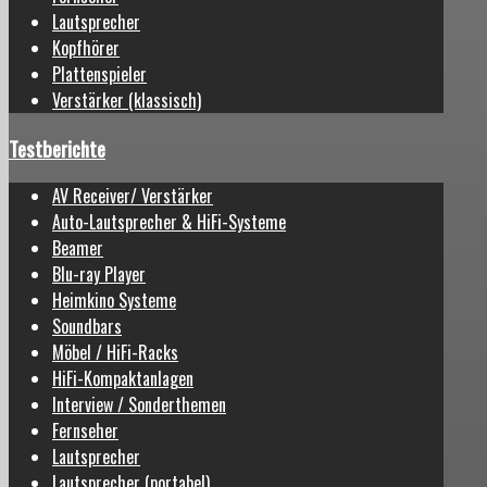
Lautsprecher
Kopfhörer
Plattenspieler
Verstärker (klassisch)
Testberichte
AV Receiver/ Verstärker
Auto-Lautsprecher & HiFi-Systeme
Beamer
Blu-ray Player
Heimkino Systeme
Soundbars
Möbel / HiFi-Racks
HiFi-Kompaktanlagen
Interview / Sonderthemen
Fernseher
Lautsprecher
Lautsprecher (portabel)