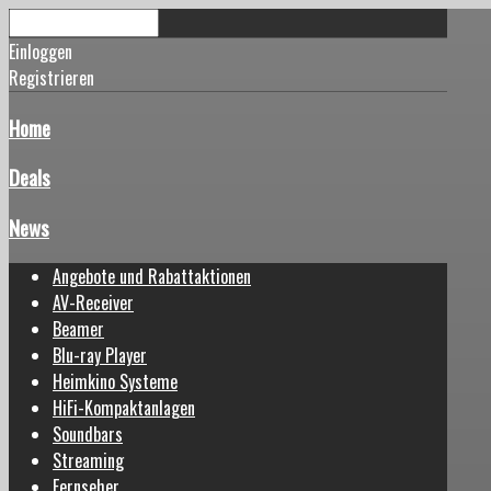
Einloggen
Registrieren
Home
Deals
News
Angebote und Rabattaktionen
AV-Receiver
Beamer
Blu-ray Player
Heimkino Systeme
HiFi-Kompaktanlagen
Soundbars
Streaming
Fernseher