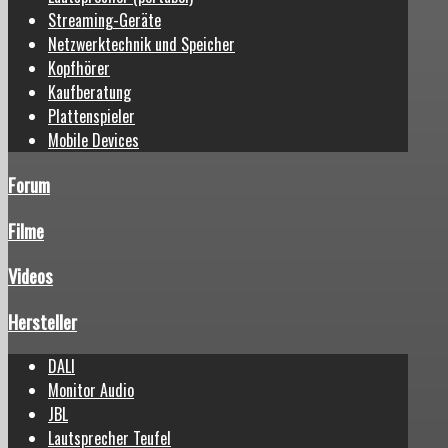
Streaming-Geräte
Netzwerktechnik und Speicher
Kopfhörer
Kaufberatung
Plattenspieler
Mobile Devices
Forum
Filme
Videos
Hersteller
DALI
Monitor Audio
JBL
Lautsprecher Teufel