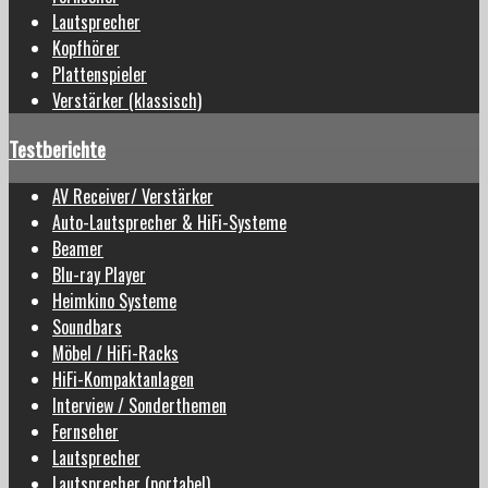
Lautsprecher
Kopfhörer
Plattenspieler
Verstärker (klassisch)
Testberichte
AV Receiver/ Verstärker
Auto-Lautsprecher & HiFi-Systeme
Beamer
Blu-ray Player
Heimkino Systeme
Soundbars
Möbel / HiFi-Racks
HiFi-Kompaktanlagen
Interview / Sonderthemen
Fernseher
Lautsprecher
Lautsprecher (portabel)