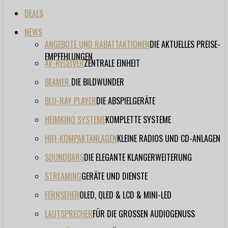
DEALS
NEWS
ANGEBOTE UND RABATTAKTIONEN
DIE AKTUELLES PREISE-
EMPFEHLUNGEN
AV-RECEIVER
ZENTRALE EINHEIT
BEAMER
DIE BILDWUNDER
BLU-RAY PLAYER
DIE ABSPIELGERÄTE
HEIMKINO SYSTEME
KOMPLETTE SYSTEME
HIFI-KOMPAKTANLAGEN
KLEINE RADIOS UND CD-ANLAGEN
SOUNDBARS
DIE ELEGANTE KLANGERWEITERUNG
STREAMING
GERÄTE UND DIENSTE
FERNSEHER
OLED, QLED & LCD & MINI-LED
LAUTSPRECHER
FÜR DIE GROSSEN AUDIOGENUSS