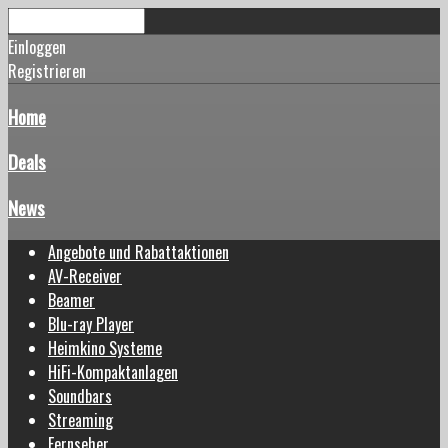
Einloggen
Registrieren
Home
Deals
News
Angebote und Rabattaktionen
AV-Receiver
Beamer
Blu-ray Player
Heimkino Systeme
HiFi-Kompaktanlagen
Soundbars
Streaming
Fernseher