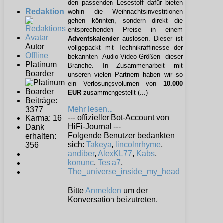
den passenden Lesestoff dafür bieten
Redaktion
wohin die Weihnachtsinvestitionen
gehen könnten, sondern direkt die
entsprechenden Preise in einem
Adventskalender
auslosen. Dieser ist
Autor
vollgepackt mit Technikraffinesse der
Offline
bekannten Audio-Video-Größen dieser
Platinum
Branche. In Zusammenarbeit mit
Boarder
unseren vielen Partnern haben wir so
ein Verlosungsvolumen von
10.000
EUR
zusammengestellt (...)
Beiträge:
Mehr lesen...
3377
--- offizieller Bot-Account von
Karma: 16
HiFi-Journal ---
Dank
Folgende Benutzer bedankten
erhalten:
sich:
Takeya
,
lincolnrhyme
,
356
andiber
,
AlexKL77
,
Kabs
,
konunc
,
Tesla7
,
The_universe_inside_my_head
Bitte
Anmelden
um der
Konversation beizutreten.