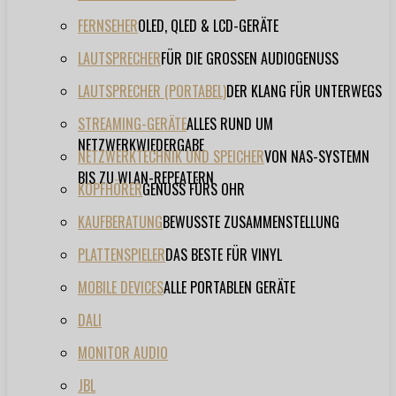
FERNSEHER
OLED, QLED & LCD-GERÄTE
LAUTSPRECHER
FÜR DIE GROSSEN AUDIOGENUSS
LAUTSPRECHER (PORTABEL)
DER KLANG FÜR UNTERWEGS
STREAMING-GERÄTE
ALLES RUND UM
NETZWERKWIEDERGABE
NETZWERKTECHNIK UND SPEICHER
VON NAS-SYSTEMN
BIS ZU WLAN-REPEATERN
KOPFHÖRER
GENUSS FÜRS OHR
KAUFBERATUNG
BEWUSSTE ZUSAMMENSTELLUNG
PLATTENSPIELER
DAS BESTE FÜR VINYL
MOBILE DEVICES
ALLE PORTABLEN GERÄTE
DALI
MONITOR AUDIO
JBL