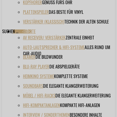
KOPFHÖRER
GENUSS FÜRS OHR
PLATTENSPIELER
DAS BESTE FÜR VINYL
VERSTÄRKER (KLASSISCH)
TECHNIK DER ALTEN SCHULE
SUCHEN ...
TESTBERICHTE
FORUM
FILME
VIDEOS
HERSTELLER
EVENT
AV RECEIVER/ VERSTÄRKER
ZENTRALE EINHEIT
AUTO-LAUTSPRECHER & HIFI-SYSTEME
ALLES RUND UM
CAR-AUDIO
BEAMER
DIE BILDWUNDER
BLU-RAY PLAYER
DIE ABSPIELGERÄTE
HEIMKINO SYSTEME
KOMPLETTE SYSTEME
SOUNDBARS
DIE ELEGANTE KLANGERWEITERUNG
MÖBEL / HIFI-RACKS
DIE ELEGANTE KLANGERWEITERUNG
HIFI-KOMPAKTANLAGEN
KOMPAKTE HIFI-ANLAGEN
INTERVIEW / SONDERTHEMEN
BESONDERE INHALTE