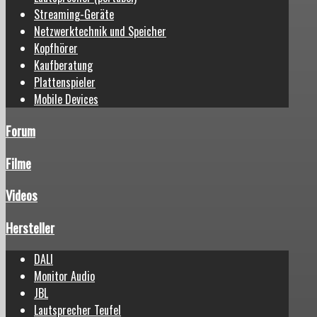
Streaming-Geräte
Netzwerktechnik und Speicher
Kopfhörer
Kaufberatung
Plattenspieler
Mobile Devices
Forum
Filme
Videos
Hersteller
DALI
Monitor Audio
JBL
Lautsprecher Teufel