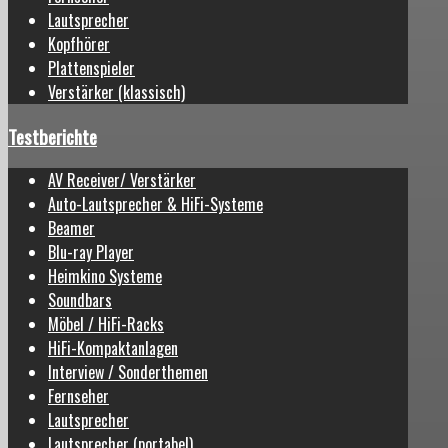
Lautsprecher
Kopfhörer
Plattenspieler
Verstärker (klassisch)
Testberichte
AV Receiver/ Verstärker
Auto-Lautsprecher & HiFi-Systeme
Beamer
Blu-ray Player
Heimkino Systeme
Soundbars
Möbel / HiFi-Racks
HiFi-Kompaktanlagen
Interview / Sonderthemen
Fernseher
Lautsprecher
Lautsprecher (portabel)