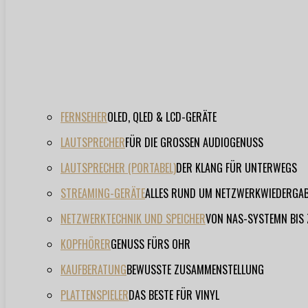
FERNSEHER
OLED, QLED & LCD-GERÄTE
LAUTSPRECHER
FÜR DIE GROSSEN AUDIOGENUSS
LAUTSPRECHER (PORTABEL)
DER KLANG FÜR UNTERWEGS
STREAMING-GERÄTE
ALLES RUND UM NETZWERKWIEDERGA
NETZWERKTECHNIK UND SPEICHER
VON NAS-SYSTEMN BIS
KOPFHÖRER
GENUSS FÜRS OHR
KAUFBERATUNG
BEWUSSTE ZUSAMMENSTELLUNG
PLATTENSPIELER
DAS BESTE FÜR VINYL