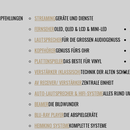
EMPFEHLUNGEN
STREAMING
GERÄTE UND DIENSTE
FERNSEHER
OLED, QLED & LCD & MINI-LED
LAUTSPRECHER
FÜR DIE GROSSEN AUDIOGENUSS
KOPFHÖRER
GENUSS FÜRS OHR
PLATTENSPIELER
DAS BESTE FÜR VINYL
VERSTÄRKER (KLASSISCH)
TECHNIK DER ALTEN SCHULE
AV RECEIVER/ VERSTÄRKER
ZENTRALE EINHEIT
AUTO-LAUTSPRECHER & HIFI-SYSTEME
ALLES RUND U
BEAMER
DIE BILDWUNDER
BLU-RAY PLAYER
DIE ABSPIELGERÄTE
HEIMKINO SYSTEME
KOMPLETTE SYSTEME