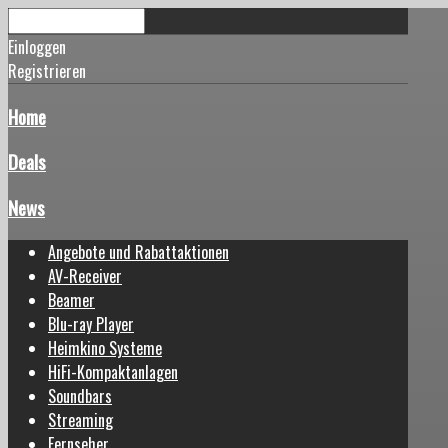
Einloggen
Registrieren
Home
Deals
News
Angebote und Rabattaktionen
AV-Receiver
Beamer
Blu-ray Player
Heimkino Systeme
HiFi-Kompaktanlagen
Soundbars
Streaming
Fernseher