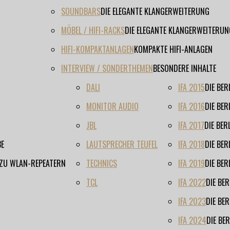
SOUNDBARS
DIE ELEGANTE KLANGERWEITERUNG
MÖBEL / HIFI-RACKS
DIE ELEGANTE KLANGERWEITERUN
HIFI-KOMPAKTANLAGEN
KOMPAKTE HIFI-ANLAGEN
INTERVIEW / SONDERTHEMEN
BESONDERE INHALTE
DALI
IFA 2015
DIE BE
MONITOR AUDIO
IFA 2016
DIE BE
JBL
IFA 2017
DIE BE
BE
LAUTSPRECHER TEUFEL
IFA 2018
DIE BE
 ZU WLAN-REPEATERN
TECHNICS
IFA 2019
DIE BE
TCL
IFA 2022
DIE BE
IFA 2023
DIE BE
IFA 2024
DIE BE