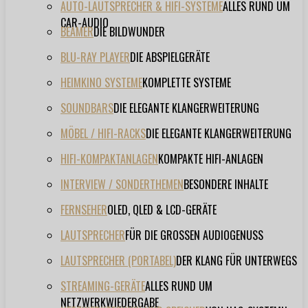
AUTO-LAUTSPRECHER & HIFI-SYSTEME
ALLES RUND UM
CAR-AUDIO
BEAMER
DIE BILDWUNDER
BLU-RAY PLAYER
DIE ABSPIELGERÄTE
HEIMKINO SYSTEME
KOMPLETTE SYSTEME
SOUNDBARS
DIE ELEGANTE KLANGERWEITERUNG
MÖBEL / HIFI-RACKS
DIE ELEGANTE KLANGERWEITERUNG
HIFI-KOMPAKTANLAGEN
KOMPAKTE HIFI-ANLAGEN
INTERVIEW / SONDERTHEMEN
BESONDERE INHALTE
FERNSEHER
OLED, QLED & LCD-GERÄTE
LAUTSPRECHER
FÜR DIE GROSSEN AUDIOGENUSS
LAUTSPRECHER (PORTABEL)
DER KLANG FÜR UNTERWEGS
STREAMING-GERÄTE
ALLES RUND UM
NETZWERKWIEDERGABE