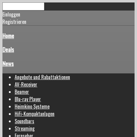
Einloggen
Registrieren
Home
Deals
News
Angebote und Rabattaktionen
AV-Receiver
Beamer
Blu-ray Player
Heimkino Systeme
HiFi-Kompaktanlagen
Soundbars
Streaming
Fernseher