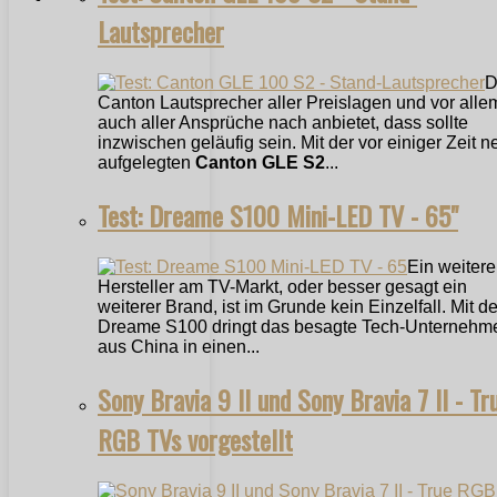
Lautsprecher
D
Canton Lautsprecher aller Preislagen und vor alle
auch aller Ansprüche nach anbietet, dass sollte
inzwischen geläufig sein. Mit der vor einiger Zeit n
aufgelegten
Canton GLE S2
...
Test: Dreame S100 Mini-LED TV - 65"
Ein weitere
Hersteller am TV-Markt, oder besser gesagt ein
weiterer Brand, ist im Grunde kein Einzelfall. Mit 
Dreame S100 dringt das besagte Tech-Unternehm
aus China in einen...
Sony Bravia 9 II und Sony Bravia 7 II - Tr
RGB TVs vorgestellt