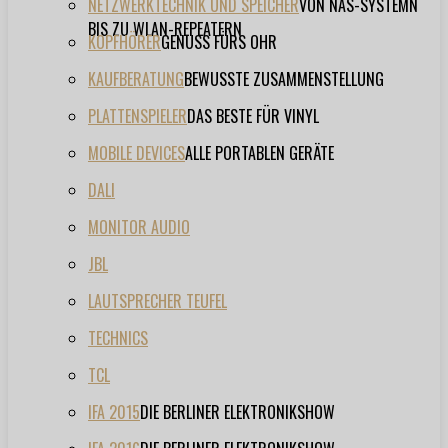
NETZWERKTECHNIK UND SPEICHER
VON NAS-SYSTEMN
BIS ZU WLAN-REPEATERN
KOPFHÖRER
GENUSS FÜRS OHR
KAUFBERATUNG
BEWUSSTE ZUSAMMENSTELLUNG
PLATTENSPIELER
DAS BESTE FÜR VINYL
MOBILE DEVICES
ALLE PORTABLEN GERÄTE
DALI
MONITOR AUDIO
JBL
LAUTSPRECHER TEUFEL
TECHNICS
TCL
IFA 2015
DIE BERLINER ELEKTRONIKSHOW