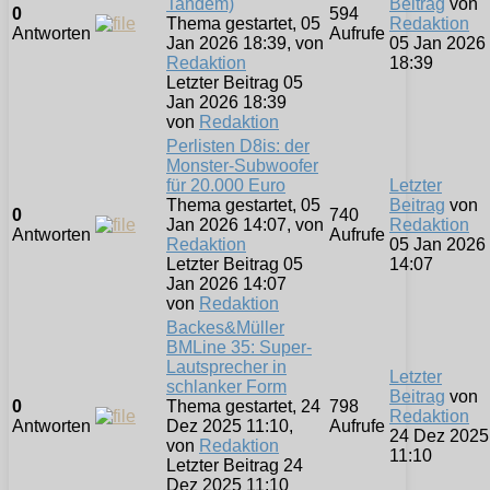
Tandem)
Beitrag
von
0
594
Thema gestartet, 05
Redaktion
Antworten
Aufrufe
Jan 2026 18:39, von
05 Jan 2026
Redaktion
18:39
Letzter Beitrag 05
Jan 2026 18:39
von
Redaktion
Perlisten D8is: der
Monster-Subwoofer
für 20.000 Euro
Letzter
Thema gestartet, 05
Beitrag
von
0
740
Jan 2026 14:07, von
Redaktion
Antworten
Aufrufe
Redaktion
05 Jan 2026
Letzter Beitrag 05
14:07
Jan 2026 14:07
von
Redaktion
Backes&Müller
BMLine 35: Super-
Lautsprecher in
Letzter
schlanker Form
Beitrag
von
0
Thema gestartet, 24
798
Redaktion
Antworten
Dez 2025 11:10,
Aufrufe
24 Dez 2025
von
Redaktion
11:10
Letzter Beitrag 24
Dez 2025 11:10