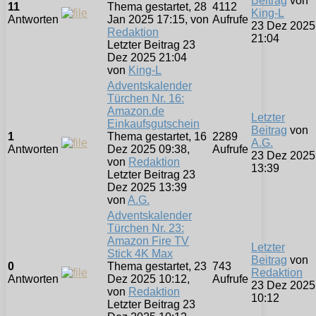
Beitrag
von
11
Thema gestartet, 28
4112
King-L
Antworten
Jan 2025 17:15, von
Aufrufe
23 Dez 2025
Redaktion
21:04
Letzter Beitrag 23
Dez 2025 21:04
von
King-L
Adventskalender
Türchen Nr. 16:
Amazon.de
Letzter
Einkaufsgutschein
Beitrag
von
1
Thema gestartet, 16
2289
A.G.
Antworten
Dez 2025 09:38,
Aufrufe
23 Dez 2025
von
Redaktion
13:39
Letzter Beitrag 23
Dez 2025 13:39
von
A.G.
Adventskalender
Türchen Nr. 23:
Amazon Fire TV
Letzter
Stick 4K Max
Beitrag
von
0
Thema gestartet, 23
743
Redaktion
Antworten
Dez 2025 10:12,
Aufrufe
23 Dez 2025
von
Redaktion
10:12
Letzter Beitrag 23