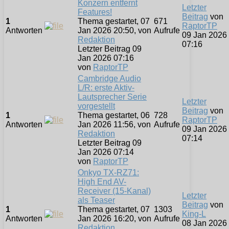
Konzern entfernt
Letzter
Features!
Beitrag
von
1
Thema gestartet, 07
671
RaptorTP
Antworten
Jan 2026 20:50, von
Aufrufe
09 Jan 2026
Redaktion
07:16
Letzter Beitrag 09
Jan 2026 07:16
von
RaptorTP
Cambridge Audio
L/R: erste Aktiv-
Lautsprecher Serie
Letzter
vorgestellt
Beitrag
von
1
Thema gestartet, 06
728
RaptorTP
Antworten
Jan 2026 11:56, von
Aufrufe
09 Jan 2026
Redaktion
07:14
Letzter Beitrag 09
Jan 2026 07:14
von
RaptorTP
Onkyo TX-RZ71:
High End AV-
Receiver (15-Kanal)
Letzter
als Teaser
Beitrag
von
1
Thema gestartet, 07
1303
King-L
Antworten
Jan 2026 16:20, von
Aufrufe
08 Jan 2026
Redaktion