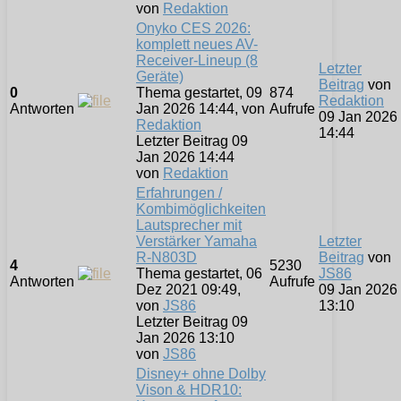
von
Redaktion
Onyko CES 2026:
komplett neues AV-
Receiver-Lineup (8
Letzter
Geräte)
Beitrag
von
0
Thema gestartet, 09
874
Redaktion
Antworten
Jan 2026 14:44, von
Aufrufe
09 Jan 2026
Redaktion
14:44
Letzter Beitrag 09
Jan 2026 14:44
von
Redaktion
Erfahrungen /
Kombimöglichkeiten
Lautsprecher mit
Verstärker Yamaha
Letzter
R-N803D
Beitrag
von
4
5230
Thema gestartet, 06
JS86
Antworten
Aufrufe
Dez 2021 09:49,
09 Jan 2026
von
JS86
13:10
Letzter Beitrag 09
Jan 2026 13:10
von
JS86
Disney+ ohne Dolby
Vison & HDR10: