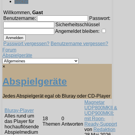
Suche
Willkommen,
Gast
Benutzername:
Passwort:
Sicherheitsschlüssel
Angemeldet bleiben:
Passwort vergessen?
Benutzername vergessen?
Forum
Abspielgeräte
×
Abspielgeräte
Jedes Abspielgerät egal ob Bluray oder CD-Player
Magnetar
UDP800MKII &
Bluray-Player
UDP900MKII:
Alles rund um
18
0
mit Roon-
das Player für
Themen
Antworten
Ready-Support
hochauflösende
von
Redaktion
Abspielmedium
28 Mai 2026