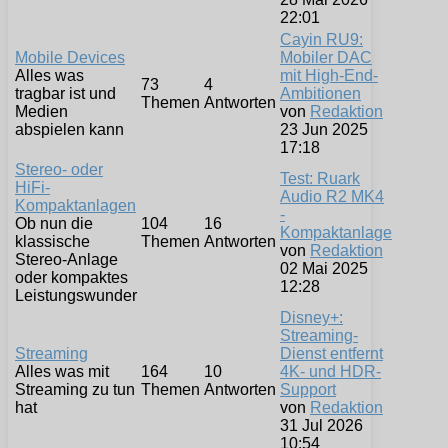
22:01
Cayin RU9:
Mobile Devices
Mobiler DAC
Alles was
mit High-End-
73
4
tragbar ist und
Ambitionen
Themen
Antworten
Medien
von
Redaktion
abspielen kann
23 Jun 2025
17:18
Stereo- oder
Test: Ruark
HiFi-
Audio R2 MK4
Kompaktanlagen
-
Ob nun die
104
16
Kompaktanlage
klassische
Themen
Antworten
von
Redaktion
Stereo-Anlage
02 Mai 2025
oder kompaktes
12:28
Leistungswunder
Disney+:
Streaming-
Streaming
Dienst entfernt
Alles was mit
164
10
4K- und HDR-
Streaming zu tun
Themen
Antworten
Support
hat
von
Redaktion
31 Jul 2026
10:54