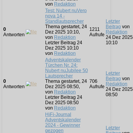
von
Redaktion
Test: Nubert nuVero
nova 14 -
Standlautsprecher
Letzter
Thema gestartet, 24
Beitrag
von
0
1211
Dez 2025 10:10,
Redaktion
Antworten
Aufrufe
von
Redaktion
24 Dez 2025
Letzter Beitrag 24
10:10
Dez 2025 10:10
von
Redaktion
Adventskalender
Türchen Nr. 24:
Nubert nuJubilee 50
Letzter
Lautsprecher
Beitrag
von
0
Thema gestartet, 24
706
Redaktion
Antworten
Dez 2025 08:50,
Aufrufe
24 Dez 2025
von
Redaktion
08:50
Letzter Beitrag 24
Dez 2025 08:50
von
Redaktion
HiFi-Journal
Adventskalender
2024 - Gewinner
Letzter
gezogen