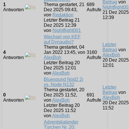
Beitrag
von
1
Thema gestartet, 21
689
Nightflight00
Antworten
Dez 2025 09:43,
Aufrufe
21 Dez 2025
von
Redaktion
12:39
Letzter Beitrag 21
Dez 2025 12:39
von
Nightflight001
Wechsel von KEF
auf Dynaudio?
Letzter
Thema gestartet, 04
Beitrag
von
4
Jan 2022 13:45, von
3160
AlexBoh
Antworten
AlexBoh
Aufrufe
20 Dez 2025
Letzter Beitrag 20
12:01
Dez 2025 12:01
von
AlexBoh
Bluesound Nod2 2i
vs. Node N132
Letzter
Thema gestartet, 20
Beitrag
von
0
Dez 2025 11:52,
691
AlexBoh
Antworten
von
AlexBoh
Aufrufe
20 Dez 2025
Letzter Beitrag 20
11:52
Dez 2025 11:52
von
AlexBoh
Adventskalender
Türchen Nr. 20: