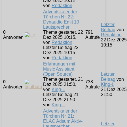
Dez 2025 10:12
von
Redaktion
Adventskalender
Türchen Nr. 22:
Dynaudio Emit 10
Letzter
Lautsprecher
Beitrag
von
0
Thema gestartet, 22
791
Redaktion
Antworten
Dez 2025 10:15,
Aufrufe
22 Dez 2025
von
Redaktion
10:15
Letzter Beitrag 22
Dez 2025 10:15
von
Redaktion
Erfahrungen mit
Music Assistant
(Open Source)
Letzter
Thema gestartet, 21
Beitrag
von
0
738
Dez 2025 21:50,
King-L
Antworten
Aufrufe
von
King-L
21 Dez 2025
Letzter Beitrag 21
21:50
Dez 2025 21:50
von
King-L
Adventskalender
Türchen Nr. 21:
ELAC Adsum Aktiv-
Letzter
Lautsprecher