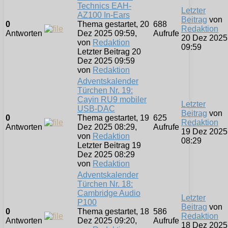
Technics EAH-
Letzter
AZ100 In-Ears
Beitrag
von
0
Thema gestartet, 20
688
Redaktion
Antworten
Dez 2025 09:59,
Aufrufe
20 Dez 2025
von
Redaktion
09:59
Letzter Beitrag 20
Dez 2025 09:59
von
Redaktion
Adventskalender
Türchen Nr. 19:
Cayin RU9 mobiler
Letzter
USB-DAC
Beitrag
von
0
Thema gestartet, 19
625
Redaktion
Antworten
Dez 2025 08:29,
Aufrufe
19 Dez 2025
von
Redaktion
08:29
Letzter Beitrag 19
Dez 2025 08:29
von
Redaktion
Adventskalender
Türchen Nr. 18:
Cambridge Audio
Letzter
P100
Beitrag
von
0
Thema gestartet, 18
586
Redaktion
Antworten
Dez 2025 09:20,
Aufrufe
18 Dez 2025