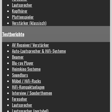
Lautsprecher
Kopfhörer
Plattenspieler
Verstärker (klassisch)
Testberichte
AV Receiver/ Verstärker
Auto-Lautsprecher & HiFi-Systeme
Beamer
Blu-ray Player
Heimkino Systeme
Soundbars
Möbel / HiFi-Racks
HiFi-Kompaktanlagen
Interview / Sonderthemen
Fernseher
Lautsprecher
Lautsprecher (portabel)