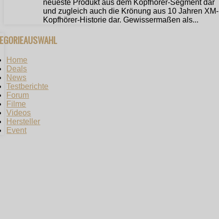
neueste Produkt aus dem Kopfhörer-Segment dar
und zugleich auch die Krönung aus 10 Jahren XM-
Kopfhörer-Historie dar. Gewissermaßen als...
TEGORIEAUSWAHL
Home
Deals
News
Testberichte
Forum
Filme
Videos
Hersteller
Event