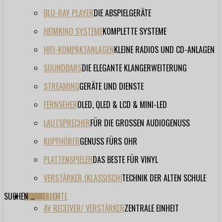
BLU-RAY PLAYER
DIE ABSPIELGERÄTE
HEIMKINO SYSTEME
KOMPLETTE SYSTEME
HIFI-KOMPAKTANLAGEN
KLEINE RADIOS UND CD-ANLAGEN
SOUNDBARS
DIE ELEGANTE KLANGERWEITERUNG
STREAMING
GERÄTE UND DIENSTE
FERNSEHER
OLED, QLED & LCD & MINI-LED
LAUTSPRECHER
FÜR DIE GROSSEN AUDIOGENUSS
KOPFHÖRER
GENUSS FÜRS OHR
PLATTENSPIELER
DAS BESTE FÜR VINYL
VERSTÄRKER (KLASSISCH)
TECHNIK DER ALTEN SCHULE
SUCHEN ...
TESTBERICHTE
FORUM
FILME
VIDEOS
HERSTELLER
EVENT
AV RECEIVER/ VERSTÄRKER
ZENTRALE EINHEIT