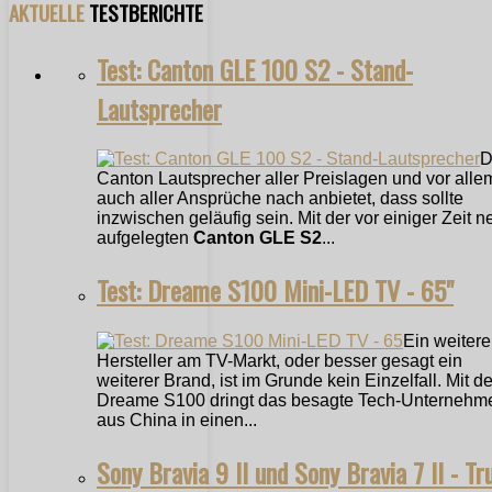
AKTUELLE
TESTBERICHTE
Test: Canton GLE 100 S2 - Stand-
Lautsprecher
D
Canton Lautsprecher aller Preislagen und vor alle
auch aller Ansprüche nach anbietet, dass sollte
inzwischen geläufig sein. Mit der vor einiger Zeit n
aufgelegten
Canton GLE S2
...
Test: Dreame S100 Mini-LED TV - 65"
Ein weitere
Hersteller am TV-Markt, oder besser gesagt ein
weiterer Brand, ist im Grunde kein Einzelfall. Mit 
Dreame S100 dringt das besagte Tech-Unternehm
aus China in einen...
Sony Bravia 9 II und Sony Bravia 7 II - Tr