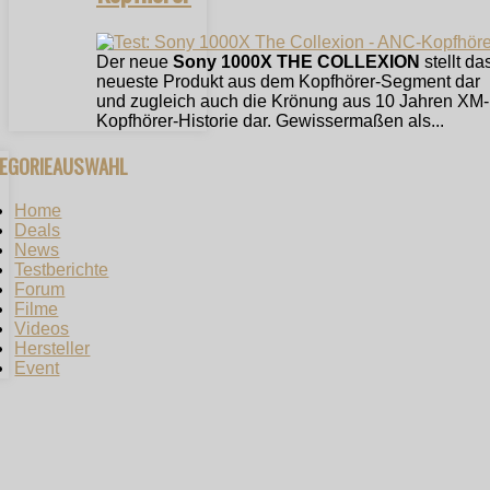
Der neue
Sony 1000X THE COLLEXION
stellt da
neueste Produkt aus dem Kopfhörer-Segment dar
und zugleich auch die Krönung aus 10 Jahren XM-
Kopfhörer-Historie dar. Gewissermaßen als...
TEGORIEAUSWAHL
Home
Deals
News
Testberichte
Forum
Filme
Videos
Hersteller
Event