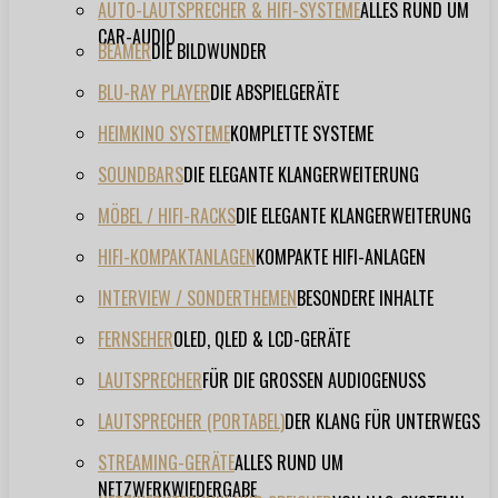
AUTO-LAUTSPRECHER & HIFI-SYSTEME
ALLES RUND UM
CAR-AUDIO
BEAMER
DIE BILDWUNDER
BLU-RAY PLAYER
DIE ABSPIELGERÄTE
HEIMKINO SYSTEME
KOMPLETTE SYSTEME
SOUNDBARS
DIE ELEGANTE KLANGERWEITERUNG
MÖBEL / HIFI-RACKS
DIE ELEGANTE KLANGERWEITERUNG
HIFI-KOMPAKTANLAGEN
KOMPAKTE HIFI-ANLAGEN
INTERVIEW / SONDERTHEMEN
BESONDERE INHALTE
FERNSEHER
OLED, QLED & LCD-GERÄTE
LAUTSPRECHER
FÜR DIE GROSSEN AUDIOGENUSS
LAUTSPRECHER (PORTABEL)
DER KLANG FÜR UNTERWEGS
STREAMING-GERÄTE
ALLES RUND UM
NETZWERKWIEDERGABE