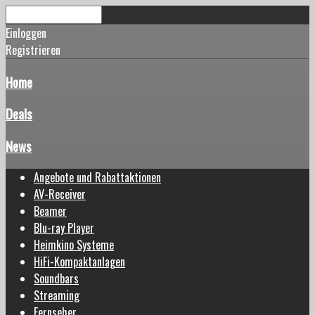
Einloggen
Registrieren
Home
Deals
News
Angebote und Rabattaktionen
AV-Receiver
Beamer
Blu-ray Player
Heimkino Systeme
HiFi-Kompaktanlagen
Soundbars
Streaming
Fernseher