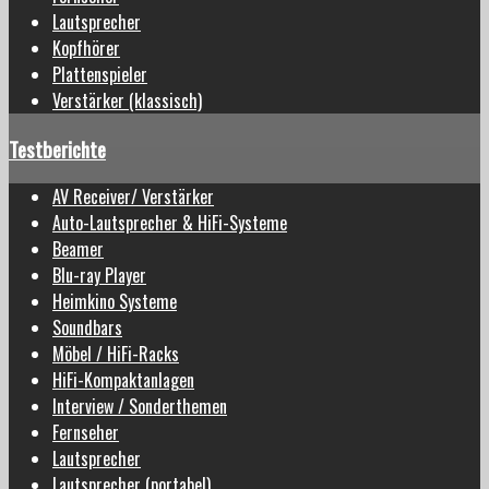
Lautsprecher
Kopfhörer
Plattenspieler
Verstärker (klassisch)
Testberichte
AV Receiver/ Verstärker
Auto-Lautsprecher & HiFi-Systeme
Beamer
Blu-ray Player
Heimkino Systeme
Soundbars
Möbel / HiFi-Racks
HiFi-Kompaktanlagen
Interview / Sonderthemen
Fernseher
Lautsprecher
Lautsprecher (portabel)