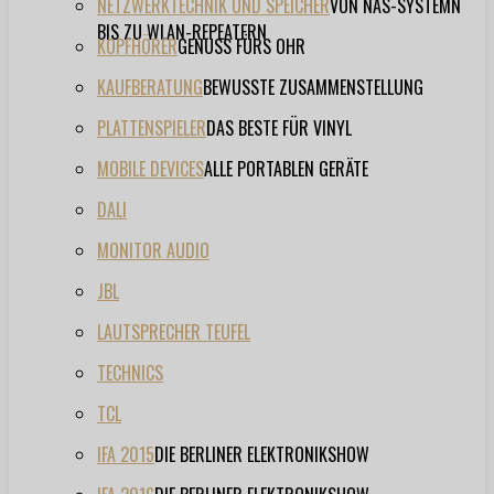
NETZWERKTECHNIK UND SPEICHER
VON NAS-SYSTEMN
BIS ZU WLAN-REPEATERN
KOPFHÖRER
GENUSS FÜRS OHR
KAUFBERATUNG
BEWUSSTE ZUSAMMENSTELLUNG
PLATTENSPIELER
DAS BESTE FÜR VINYL
MOBILE DEVICES
ALLE PORTABLEN GERÄTE
DALI
MONITOR AUDIO
JBL
LAUTSPRECHER TEUFEL
TECHNICS
TCL
IFA 2015
DIE BERLINER ELEKTRONIKSHOW