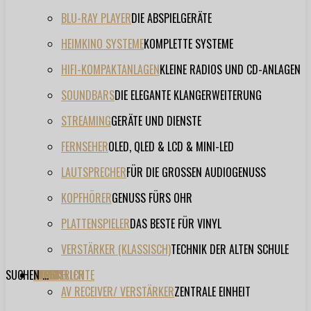
BLU-RAY PLAYER
DIE ABSPIELGERÄTE
HEIMKINO SYSTEME
KOMPLETTE SYSTEME
HIFI-KOMPAKTANLAGEN
KLEINE RADIOS UND CD-ANLAGEN
SOUNDBARS
DIE ELEGANTE KLANGERWEITERUNG
STREAMING
GERÄTE UND DIENSTE
FERNSEHER
OLED, QLED & LCD & MINI-LED
LAUTSPRECHER
FÜR DIE GROSSEN AUDIOGENUSS
KOPFHÖRER
GENUSS FÜRS OHR
PLATTENSPIELER
DAS BESTE FÜR VINYL
VERSTÄRKER (KLASSISCH)
TECHNIK DER ALTEN SCHULE
SUCHEN ...
TESTBERICHTE
FORUM
FILME
VIDEOS
HERSTELLER
EVENT
AV RECEIVER/ VERSTÄRKER
ZENTRALE EINHEIT