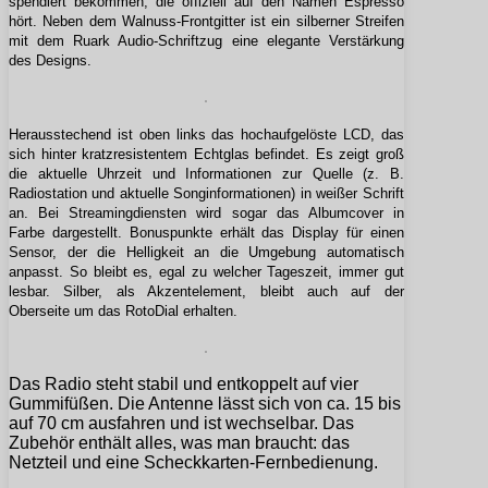
spendiert bekommen, die offiziell auf den Namen Espresso
hört. Neben dem Walnuss-Frontgitter ist ein silberner Streifen
mit dem Ruark Audio-Schriftzug eine elegante Verstärkung
des Designs.
Herausstechend ist oben links das hochaufgelöste LCD, das
sich hinter kratzresistentem Echtglas befindet. Es zeigt groß
die aktuelle Uhrzeit und Informationen zur Quelle (z. B.
Radiostation und aktuelle Songinformationen) in weißer Schrift
an. Bei Streamingdiensten wird sogar das Albumcover in
Farbe dargestellt. Bonuspunkte erhält das Display für einen
Sensor, der die Helligkeit an die Umgebung automatisch
anpasst. So bleibt es, egal zu welcher Tageszeit, immer gut
lesbar. Silber, als Akzentelement, bleibt auch auf der
Oberseite um das RotoDial erhalten.
Das Radio steht stabil und entkoppelt auf vier
Gummifüßen. Die Antenne lässt sich von ca. 15 bis
auf 70 cm ausfahren und ist wechselbar. Das
Zubehör enthält alles, was man braucht: das
Netzteil und eine Scheckkarten-Fernbedienung.