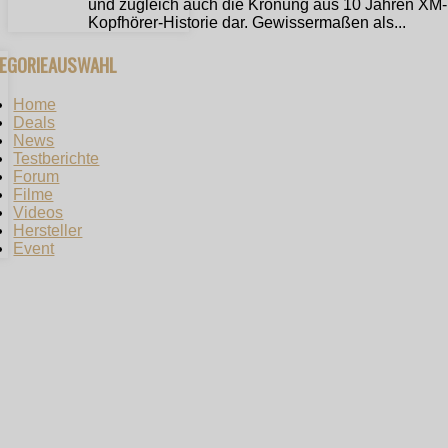
und zugleich auch die Krönung aus 10 Jahren XM-
Kopfhörer-Historie dar. Gewissermaßen als...
TEGORIEAUSWAHL
Home
Deals
News
Testberichte
Forum
Filme
Videos
Hersteller
Event