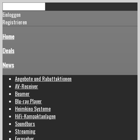
Einloggen
Registrieren
Home
Deals
News
Angebote und Rabattaktionen
AV-Receiver
Beamer
Blu-ray Player
Heimkino Systeme
HiFi-Kompaktanlagen
Soundbars
Streaming
Fernseher