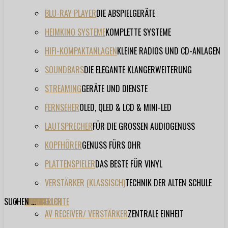
BLU-RAY PLAYER
DIE ABSPIELGERÄTE
HEIMKINO SYSTEME
KOMPLETTE SYSTEME
HIFI-KOMPAKTANLAGEN
KLEINE RADIOS UND CD-ANLAGEN
SOUNDBARS
DIE ELEGANTE KLANGERWEITERUNG
STREAMING
GERÄTE UND DIENSTE
FERNSEHER
OLED, QLED & LCD & MINI-LED
LAUTSPRECHER
FÜR DIE GROSSEN AUDIOGENUSS
KOPFHÖRER
GENUSS FÜRS OHR
PLATTENSPIELER
DAS BESTE FÜR VINYL
VERSTÄRKER (KLASSISCH)
TECHNIK DER ALTEN SCHULE
SUCHEN ...
TESTBERICHTE
FORUM
FILME
VIDEOS
HERSTELLER
EVENT
AV RECEIVER/ VERSTÄRKER
ZENTRALE EINHEIT