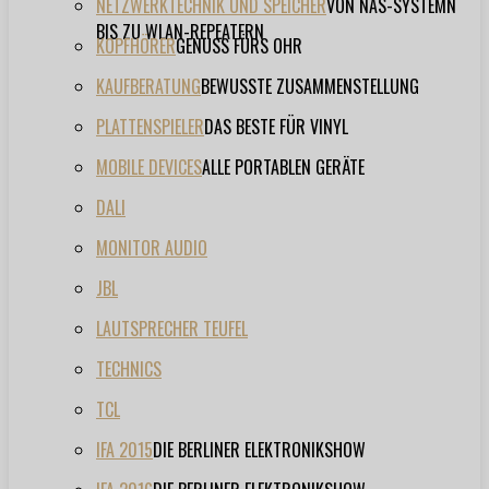
NETZWERKTECHNIK UND SPEICHER
VON NAS-SYSTEMN
BIS ZU WLAN-REPEATERN
KOPFHÖRER
GENUSS FÜRS OHR
KAUFBERATUNG
BEWUSSTE ZUSAMMENSTELLUNG
PLATTENSPIELER
DAS BESTE FÜR VINYL
MOBILE DEVICES
ALLE PORTABLEN GERÄTE
DALI
MONITOR AUDIO
JBL
LAUTSPRECHER TEUFEL
TECHNICS
TCL
IFA 2015
DIE BERLINER ELEKTRONIKSHOW