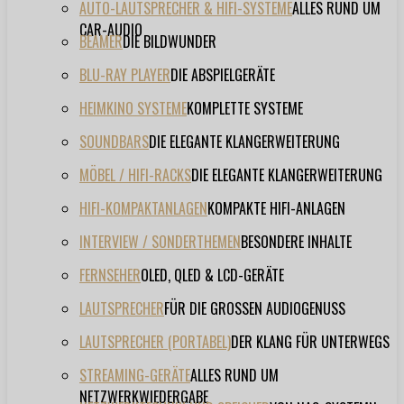
AUTO-LAUTSPRECHER & HIFI-SYSTEME
ALLES RUND UM
CAR-AUDIO
BEAMER
DIE BILDWUNDER
BLU-RAY PLAYER
DIE ABSPIELGERÄTE
HEIMKINO SYSTEME
KOMPLETTE SYSTEME
SOUNDBARS
DIE ELEGANTE KLANGERWEITERUNG
MÖBEL / HIFI-RACKS
DIE ELEGANTE KLANGERWEITERUNG
HIFI-KOMPAKTANLAGEN
KOMPAKTE HIFI-ANLAGEN
INTERVIEW / SONDERTHEMEN
BESONDERE INHALTE
FERNSEHER
OLED, QLED & LCD-GERÄTE
LAUTSPRECHER
FÜR DIE GROSSEN AUDIOGENUSS
LAUTSPRECHER (PORTABEL)
DER KLANG FÜR UNTERWEGS
STREAMING-GERÄTE
ALLES RUND UM
NETZWERKWIEDERGABE