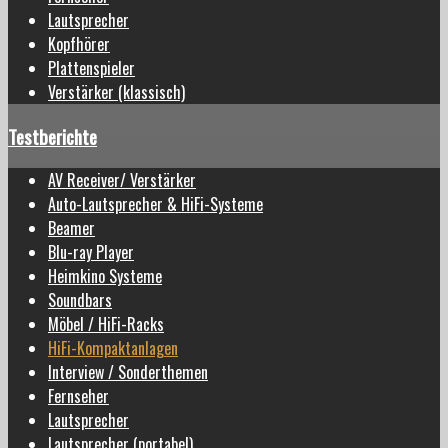
Lautsprecher
Kopfhörer
Plattenspieler
Verstärker (klassisch)
Testberichte
AV Receiver/ Verstärker
Auto-Lautsprecher & HiFi-Systeme
Beamer
Blu-ray Player
Heimkino Systeme
Soundbars
Möbel / HiFi-Racks
HiFi-Kompaktanlagen
Interview / Sonderthemen
Fernseher
Lautsprecher
Lautsprecher (portabel)