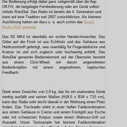
Die Bedienung erfolgt dabei ganz zeitgemäß über die App
OKTIV, die beigelegte Fernbedienung oder am Gerät selbst
mittels RotoDial. Das Radio ist bereits die 4. Generation und
kann auf eine Tradition seit 2007 zurückblicken. Als kleinere
Ausführung hatten wir dazu u. a. auch schon das
Ruark
Audio R1S getestet
.
Das R2 MK4 ist ebenfalls ein echter Handschmeichler. Das
Gitter auf der Front ist aus Echtholz und das Gehäuse aus
Hartkunststoff gefertigt, was unanfällig für Fingerabdrücke und
Kratzer ist und sich zugleich sehr hochwertig anfühlt. Das
RotoDial
genannte Bedienelement auf der Oberseite besteht
aus einem Click-Wheel mit darum angeordneten
Bedienknöpfen mit einem angenehmen, haptischen
Feedback.
Dank eines Gewichts von 2,9 kg, das für ein stationäres Gerät
niedrig ausfällt und seinen Maßen (H18,5 x B34 x T15 cm),
kann das Radio sehr leicht überall in der Wohnung einen Platz
finden. Das Tischradio steht in einer hellen Farbkombination
aus einem Gehäuse in Creme und einem Frontgrill aus Esche
oder mit schwarzem Korpus sowie einem Walnuss-Grill zur
Auswahl. Unser Testsample hat letztere Farbkombination