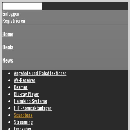
Einloggen
Registrieren
Home
Deals
News
Angebote und Rabattaktionen
AV-Receiver
Beamer
Blu-ray Player
Heimkino Systeme
HiFi-Kompaktanlagen
Soundbars
Streaming
Fernseher