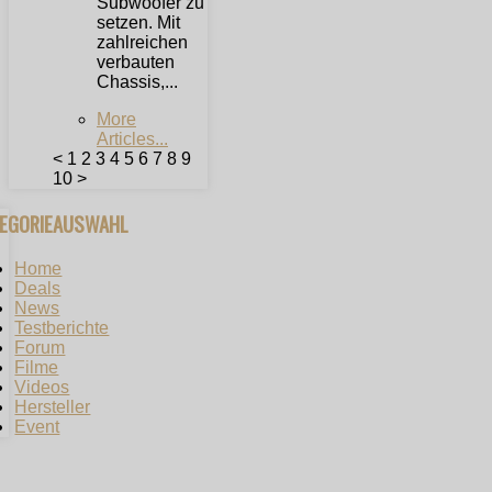
Subwoofer zu
setzen. Mit
zahlreichen
verbauten
Chassis,...
More
Articles...
<
1
2
3
4
5
6
7
8
9
10
>
TEGORIEAUSWAHL
Home
Deals
News
Testberichte
Forum
Filme
Videos
Hersteller
Event