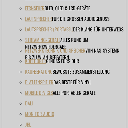
FERNSEHER
OLED, QLED & LCD-GERÄTE
LAUTSPRECHER
FÜR DIE GROSSEN AUDIOGENUSS
LAUTSPRECHER (PORTABEL)
DER KLANG FÜR UNTERWEGS
STREAMING-GERÄTE
ALLES RUND UM
NETZWERKWIEDERGABE
NETZWERKTECHNIK UND SPEICHER
VON NAS-SYSTEMN
BIS ZU WLAN-REPEATERN
KOPFHÖRER
GENUSS FÜRS OHR
KAUFBERATUNG
BEWUSSTE ZUSAMMENSTELLUNG
PLATTENSPIELER
DAS BESTE FÜR VINYL
MOBILE DEVICES
ALLE PORTABLEN GERÄTE
DALI
MONITOR AUDIO
JBL