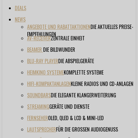
DEALS
NEWS
ANGEBOTE UND RABATTAKTIONEN
DIE AKTUELLES PREISE-
EMPFEHLUNGEN
AV-RECEIVER
ZENTRALE EINHEIT
BEAMER
DIE BILDWUNDER
BLU-RAY PLAYER
DIE ABSPIELGERÄTE
HEIMKINO SYSTEME
KOMPLETTE SYSTEME
HIFI-KOMPAKTANLAGEN
KLEINE RADIOS UND CD-ANLAGEN
SOUNDBARS
DIE ELEGANTE KLANGERWEITERUNG
STREAMING
GERÄTE UND DIENSTE
FERNSEHER
OLED, QLED & LCD & MINI-LED
LAUTSPRECHER
FÜR DIE GROSSEN AUDIOGENUSS