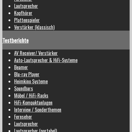
Lautsprecher
Kopfhörer
Plattenspieler
Verstärker (klassisch)
Testberichte
AV Receiver/ Verstärker
Auto-Lautsprecher & HiFi-Systeme
Beamer
Blu-ray Player
Heimkino Systeme
Soundbars
Möbel / HiFi-Racks
HiFi-Kompaktanlagen
Interview / Sonderthemen
Fernseher
Lautsprecher
Lautsprecher (portabel)