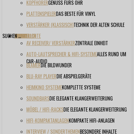
KOPFHÖRER
GENUSS FÜRS OHR
PLATTENSPIELER
DAS BESTE FÜR VINYL
VERSTÄRKER (KLASSISCH)
TECHNIK DER ALTEN SCHULE
SUCHEN ...
TESTBERICHTE
FORUM
FILME
VIDEOS
HERSTELLER
EVENT
AV RECEIVER/ VERSTÄRKER
ZENTRALE EINHEIT
AUTO-LAUTSPRECHER & HIFI-SYSTEME
ALLES RUND UM
CAR-AUDIO
BEAMER
DIE BILDWUNDER
BLU-RAY PLAYER
DIE ABSPIELGERÄTE
HEIMKINO SYSTEME
KOMPLETTE SYSTEME
SOUNDBARS
DIE ELEGANTE KLANGERWEITERUNG
MÖBEL / HIFI-RACKS
DIE ELEGANTE KLANGERWEITERUNG
HIFI-KOMPAKTANLAGEN
KOMPAKTE HIFI-ANLAGEN
INTERVIEW / SONDERTHEMEN
BESONDERE INHALTE