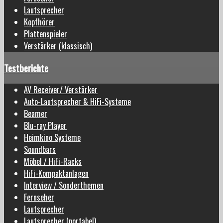
Lautsprecher
Kopfhörer
Plattenspieler
Verstärker (klassisch)
Testberichte
AV Receiver/ Verstärker
Auto-Lautsprecher & HiFi-Systeme
Beamer
Blu-ray Player
Heimkino Systeme
Soundbars
Möbel / HiFi-Racks
HiFi-Kompaktanlagen
Interview / Sonderthemen
Fernseher
Lautsprecher
Lautsprecher (portabel)