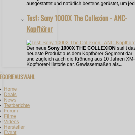
ausgestattet und natürlich bestens gerüstet, um jede
Test: Sony 1000X The Collexion - ANC-
Kopfhörer
Der neue
Sony 1000X THE COLLEXION
stellt da
neueste Produkt aus dem Kopfhörer-Segment dar
und zugleich auch die Krönung aus 10 Jahren XM-
Kopfhörer-Historie dar. Gewissermaßen als...
TEGORIEAUSWAHL
Home
Deals
News
Testberichte
Forum
Filme
Videos
Hersteller
Event