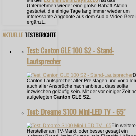
Mit den
LG Members Days 2026
hat das
Unternehmen wieder eine große Rabatt-Aktion
gestartet, die einige Tage lang immer wieder um
interessante Angebote aus dem Audio-Video-Bere
ergänzt...
AKTUELLE
TESTBERICHTE
Test: Canton GLE 100 S2 - Stand-
Lautsprecher
D
Canton Lautsprecher aller Preislagen und vor alle
auch aller Ansprüche nach anbietet, dass sollte
inzwischen geläufig sein. Mit der vor einiger Zeit n
aufgelegten
Canton GLE S2
...
Test: Dreame S100 Mini-LED TV - 65"
Ein weitere
Hersteller am TV-Markt, oder besser gesagt ein