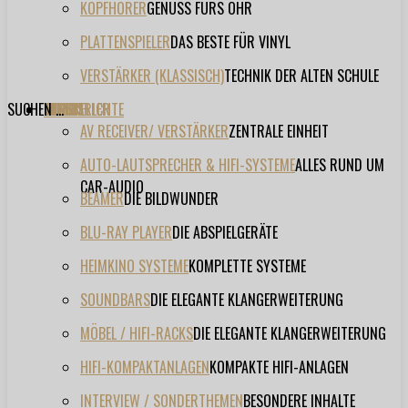
KOPFHÖRER
GENUSS FÜRS OHR
PLATTENSPIELER
DAS BESTE FÜR VINYL
VERSTÄRKER (KLASSISCH)
TECHNIK DER ALTEN SCHULE
SUCHEN ...
TESTBERICHTE
FORUM
FILME
VIDEOS
HERSTELLER
EVENT
AV RECEIVER/ VERSTÄRKER
ZENTRALE EINHEIT
AUTO-LAUTSPRECHER & HIFI-SYSTEME
ALLES RUND UM
CAR-AUDIO
BEAMER
DIE BILDWUNDER
BLU-RAY PLAYER
DIE ABSPIELGERÄTE
HEIMKINO SYSTEME
KOMPLETTE SYSTEME
SOUNDBARS
DIE ELEGANTE KLANGERWEITERUNG
MÖBEL / HIFI-RACKS
DIE ELEGANTE KLANGERWEITERUNG
HIFI-KOMPAKTANLAGEN
KOMPAKTE HIFI-ANLAGEN
INTERVIEW / SONDERTHEMEN
BESONDERE INHALTE