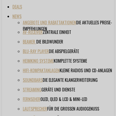
DEALS
NEWS
ANGEBOTE UND RABATTAKTIONEN
DIE AKTUELLES PREISE-
EMPFEHLUNGEN
AV-RECEIVER
ZENTRALE EINHEIT
BEAMER
DIE BILDWUNDER
BLU-RAY PLAYER
DIE ABSPIELGERÄTE
HEIMKINO SYSTEME
KOMPLETTE SYSTEME
HIFI-KOMPAKTANLAGEN
KLEINE RADIOS UND CD-ANLAGEN
SOUNDBARS
DIE ELEGANTE KLANGERWEITERUNG
STREAMING
GERÄTE UND DIENSTE
FERNSEHER
OLED, QLED & LCD & MINI-LED
LAUTSPRECHER
FÜR DIE GROSSEN AUDIOGENUSS