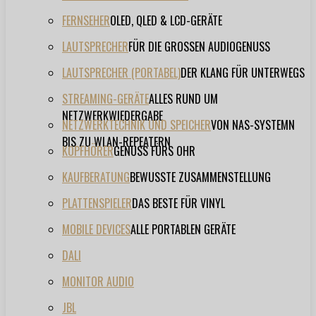
FERNSEHER
OLED, QLED & LCD-GERÄTE
LAUTSPRECHER
FÜR DIE GROSSEN AUDIOGENUSS
LAUTSPRECHER (PORTABEL)
DER KLANG FÜR UNTERWEGS
STREAMING-GERÄTE
ALLES RUND UM
NETZWERKWIEDERGABE
NETZWERKTECHNIK UND SPEICHER
VON NAS-SYSTEMN
BIS ZU WLAN-REPEATERN
KOPFHÖRER
GENUSS FÜRS OHR
KAUFBERATUNG
BEWUSSTE ZUSAMMENSTELLUNG
PLATTENSPIELER
DAS BESTE FÜR VINYL
MOBILE DEVICES
ALLE PORTABLEN GERÄTE
DALI
MONITOR AUDIO
JBL