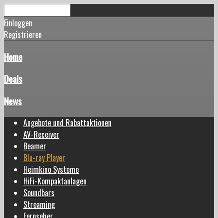
Einloggen
Registrieren
Home
Deals
News
Angebote und Rabattaktionen
AV-Receiver
Beamer
Blu-ray Player
Heimkino Systeme
HiFi-Kompaktanlagen
Soundbars
Streaming
Fernseher