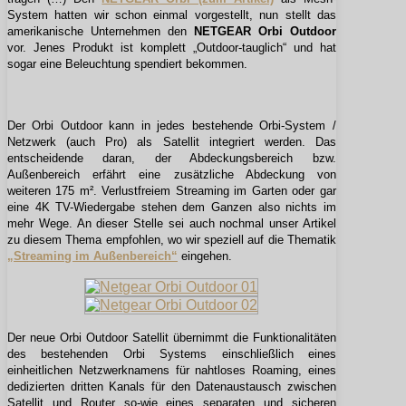
System hatten wir schon einmal vorgestellt, nun stellt das
amerikanische Unternehmen den
NETGEAR Orbi Outdoor
vor. Jenes Produkt ist komplett „Outdoor-tauglich“ und hat
sogar eine Beleuchtung spendiert bekommen.
Der Orbi Outdoor kann in jedes bestehende Orbi-System /
Netzwerk (auch Pro) als Satellit integriert werden. Das
entscheidende daran, der Abdeckungsbereich bzw.
Außenbereich erfährt eine zusätzliche Abdeckung von
weiteren 175 m². Verlustfreiem Streaming im Garten oder gar
eine 4K TV-Wiedergabe stehen dem Ganzen also nichts im
mehr Wege. An dieser Stelle sei auch nochmal unser Artikel
zu diesem Thema empfohlen, wo wir speziell auf die Thematik
„Streaming im Außenbereich“
eingehen.
Der neue Orbi Outdoor Satellit übernimmt die Funktionalitäten
des bestehenden Orbi Systems einschließlich eines
einheitlichen Netzwerknamens für nahtloses Roaming, eines
dedizierten dritten Kanals für den Datenaustausch zwischen
Satellit und Router so-wie eines separaten und sicheren