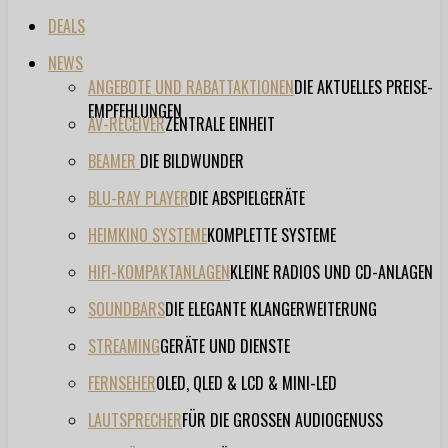
DEALS
NEWS
ANGEBOTE UND RABATTAKTIONEN
DIE AKTUELLES PREISE-
EMPFEHLUNGEN
AV-RECEIVER
ZENTRALE EINHEIT
BEAMER
DIE BILDWUNDER
BLU-RAY PLAYER
DIE ABSPIELGERÄTE
HEIMKINO SYSTEME
KOMPLETTE SYSTEME
HIFI-KOMPAKTANLAGEN
KLEINE RADIOS UND CD-ANLAGEN
SOUNDBARS
DIE ELEGANTE KLANGERWEITERUNG
STREAMING
GERÄTE UND DIENSTE
FERNSEHER
OLED, QLED & LCD & MINI-LED
LAUTSPRECHER
FÜR DIE GROSSEN AUDIOGENUSS