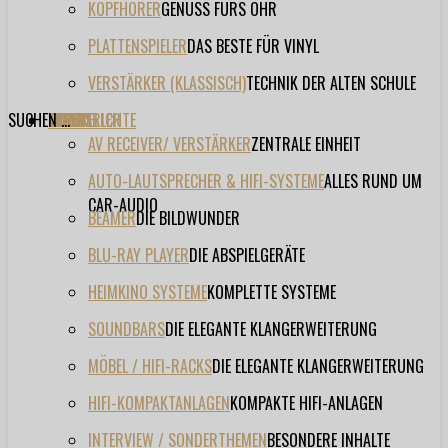
KOPFHÖRER
GENUSS FÜRS OHR
PLATTENSPIELER
DAS BESTE FÜR VINYL
VERSTÄRKER (KLASSISCH)
TECHNIK DER ALTEN SCHULE
SUCHEN ...
TESTBERICHTE
FORUM
FILME
VIDEOS
HERSTELLER
EVENT
AV RECEIVER/ VERSTÄRKER
ZENTRALE EINHEIT
AUTO-LAUTSPRECHER & HIFI-SYSTEME
ALLES RUND UM
CAR-AUDIO
BEAMER
DIE BILDWUNDER
BLU-RAY PLAYER
DIE ABSPIELGERÄTE
HEIMKINO SYSTEME
KOMPLETTE SYSTEME
SOUNDBARS
DIE ELEGANTE KLANGERWEITERUNG
MÖBEL / HIFI-RACKS
DIE ELEGANTE KLANGERWEITERUNG
HIFI-KOMPAKTANLAGEN
KOMPAKTE HIFI-ANLAGEN
INTERVIEW / SONDERTHEMEN
BESONDERE INHALTE