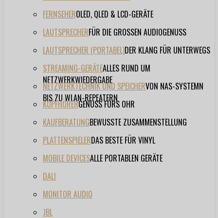
FERNSEHER
OLED, QLED & LCD-GERÄTE
LAUTSPRECHER
FÜR DIE GROSSEN AUDIOGENUSS
LAUTSPRECHER (PORTABEL)
DER KLANG FÜR UNTERWEGS
STREAMING-GERÄTE
ALLES RUND UM
NETZWERKWIEDERGABE
NETZWERKTECHNIK UND SPEICHER
VON NAS-SYSTEMN
BIS ZU WLAN-REPEATERN
KOPFHÖRER
GENUSS FÜRS OHR
KAUFBERATUNG
BEWUSSTE ZUSAMMENSTELLUNG
PLATTENSPIELER
DAS BESTE FÜR VINYL
MOBILE DEVICES
ALLE PORTABLEN GERÄTE
DALI
MONITOR AUDIO
JBL