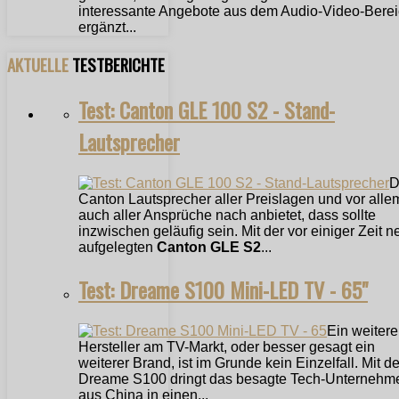
interessante Angebote aus dem Audio-Video-Bere
ergänzt...
AKTUELLE
TESTBERICHTE
Test: Canton GLE 100 S2 - Stand-
Lautsprecher
D
Canton Lautsprecher aller Preislagen und vor alle
auch aller Ansprüche nach anbietet, dass sollte
inzwischen geläufig sein. Mit der vor einiger Zeit n
aufgelegten
Canton GLE S2
...
Test: Dreame S100 Mini-LED TV - 65"
Ein weitere
Hersteller am TV-Markt, oder besser gesagt ein
weiterer Brand, ist im Grunde kein Einzelfall. Mit 
Dreame S100 dringt das besagte Tech-Unternehm
aus China in einen...