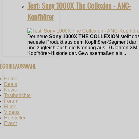
Test: Sony 1000X The Collexion - ANC-
Kopfhörer
Der neue
Sony 1000X THE COLLEXION
stellt da
neueste Produkt aus dem Kopfhörer-Segment dar
und zugleich auch die Krönung aus 10 Jahren XM-
Kopfhörer-Historie dar. Gewissermaßen als...
TEGORIEAUSWAHL
Home
Deals
News
Testberichte
Forum
Filme
Videos
Hersteller
Event