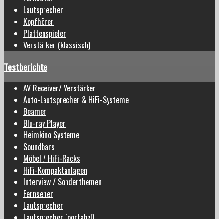
Lautsprecher
Kopfhörer
Plattenspieler
Verstärker (klassisch)
Testberichte
AV Receiver/ Verstärker
Auto-Lautsprecher & HiFi-Systeme
Beamer
Blu-ray Player
Heimkino Systeme
Soundbars
Möbel / HiFi-Racks
HiFi-Kompaktanlagen
Interview / Sonderthemen
Fernseher
Lautsprecher
Lautsprecher (portabel)