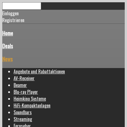
Einloggen
Registrieren
Home
Deals
News
Angebote und Rabattaktionen
AV-Receiver
Beamer
Blu-ray Player
Heimkino Systeme
HiFi-Kompaktanlagen
Soundbars
Streaming
Fernseher