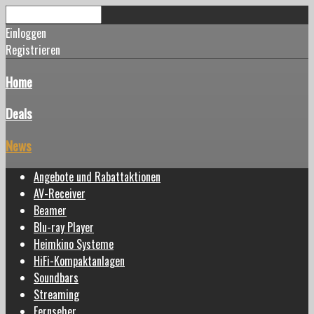
Einloggen
Registrieren
Home
Deals
News
Angebote und Rabattaktionen
AV-Receiver
Beamer
Blu-ray Player
Heimkino Systeme
HiFi-Kompaktanlagen
Soundbars
Streaming
Fernseher