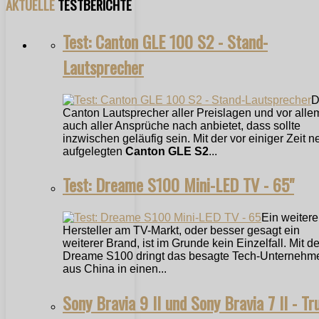
AKTUELLE
TESTBERICHTE
Test: Canton GLE 100 S2 - Stand-
Lautsprecher
D
Canton Lautsprecher aller Preislagen und vor alle
auch aller Ansprüche nach anbietet, dass sollte
inzwischen geläufig sein. Mit der vor einiger Zeit n
aufgelegten
Canton GLE S2
...
Test: Dreame S100 Mini-LED TV - 65"
Ein weitere
Hersteller am TV-Markt, oder besser gesagt ein
weiterer Brand, ist im Grunde kein Einzelfall. Mit 
Dreame S100 dringt das besagte Tech-Unternehm
aus China in einen...
Sony Bravia 9 II und Sony Bravia 7 II - Tr