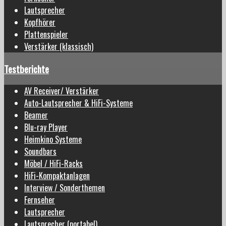
Lautsprecher
Kopfhörer
Plattenspieler
Verstärker (klassisch)
Testberichte
AV Receiver/ Verstärker
Auto-Lautsprecher & HiFi-Systeme
Beamer
Blu-ray Player
Heimkino Systeme
Soundbars
Möbel / HiFi-Racks
HiFi-Kompaktanlagen
Interview / Sonderthemen
Fernseher
Lautsprecher
Lautsprecher (portabel)