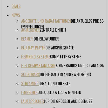
DEALS
NEWS
ANGEBOTE UND RABATTAKTIONEN
DIE AKTUELLES PREISE-
EMPFEHLUNGEN
AV-RECEIVER
ZENTRALE EINHEIT
BEAMER
DIE BILDWUNDER
BLU-RAY PLAYER
DIE ABSPIELGERÄTE
HEIMKINO SYSTEME
KOMPLETTE SYSTEME
HIFI-KOMPAKTANLAGEN
KLEINE RADIOS UND CD-ANLAGEN
SOUNDBARS
DIE ELEGANTE KLANGERWEITERUNG
STREAMING
GERÄTE UND DIENSTE
FERNSEHER
OLED, QLED & LCD & MINI-LED
LAUTSPRECHER
FÜR DIE GROSSEN AUDIOGENUSS