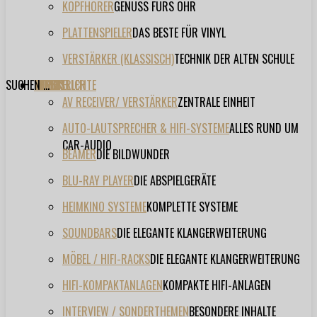
KOPFHÖRER
GENUSS FÜRS OHR
PLATTENSPIELER
DAS BESTE FÜR VINYL
VERSTÄRKER (KLASSISCH)
TECHNIK DER ALTEN SCHULE
SUCHEN ...
TESTBERICHTE
FORUM
FILME
VIDEOS
HERSTELLER
EVENT
AV RECEIVER/ VERSTÄRKER
ZENTRALE EINHEIT
AUTO-LAUTSPRECHER & HIFI-SYSTEME
ALLES RUND UM
CAR-AUDIO
BEAMER
DIE BILDWUNDER
BLU-RAY PLAYER
DIE ABSPIELGERÄTE
HEIMKINO SYSTEME
KOMPLETTE SYSTEME
SOUNDBARS
DIE ELEGANTE KLANGERWEITERUNG
MÖBEL / HIFI-RACKS
DIE ELEGANTE KLANGERWEITERUNG
HIFI-KOMPAKTANLAGEN
KOMPAKTE HIFI-ANLAGEN
INTERVIEW / SONDERTHEMEN
BESONDERE INHALTE