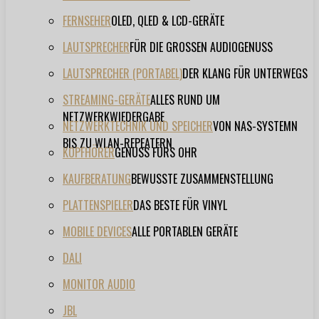
FERNSEHER
OLED, QLED & LCD-GERÄTE
LAUTSPRECHER
FÜR DIE GROSSEN AUDIOGENUSS
LAUTSPRECHER (PORTABEL)
DER KLANG FÜR UNTERWEGS
STREAMING-GERÄTE
ALLES RUND UM
NETZWERKWIEDERGABE
NETZWERKTECHNIK UND SPEICHER
VON NAS-SYSTEMN
BIS ZU WLAN-REPEATERN
KOPFHÖRER
GENUSS FÜRS OHR
KAUFBERATUNG
BEWUSSTE ZUSAMMENSTELLUNG
PLATTENSPIELER
DAS BESTE FÜR VINYL
MOBILE DEVICES
ALLE PORTABLEN GERÄTE
DALI
MONITOR AUDIO
JBL