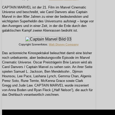
CAPTAIN MARVEL ist der 21. Film im Marvel Cinematic
Universe und beschreibt, wie Carol Danvers alias Captain
Marvel in den 90er Jahren zu einer der bedeutendsten und
wichtigsten Superheldin des Universums aufsteigt – lange vor
den Avengers und in einer Zeit, in der die Erde durch den
galaktischen Kampf zweier Alienrassen bedroht ist.
Copyright Szenenfotos:
Walt Disney Company
Das actionreiche Kinospektakel beleuchtet damit eine bisher
noch unbekannte, aber bedeutungsvolle Episode im Marvel
Cinematic Universe.
Oscar Preisträgerin Brie Larson wird als
Carol Danvers / Captain Marvel zu sehen sein. An ihrer Seite
spielen Samuel L. Jackson, Ben Mendelsohn , Djimon
Hounsou, Lee Pace, Lashana Lynch, Gemma Chan, Algenis
Perez Soto, Rune Temte, McKenna Grace sowie Clark
Gregg und Jude Law.
CAPTAIN MARVEL wurde inszeniert
von Anna Boden und Ryan Fleck („Half Nelson“), die auch für
das Drehbuch verantwortlich zeichnen.