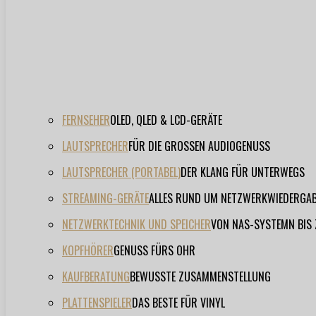
FERNSEHER
OLED, QLED & LCD-GERÄTE
LAUTSPRECHER
FÜR DIE GROSSEN AUDIOGENUSS
LAUTSPRECHER (PORTABEL)
DER KLANG FÜR UNTERWEGS
STREAMING-GERÄTE
ALLES RUND UM NETZWERKWIEDERGA
NETZWERKTECHNIK UND SPEICHER
VON NAS-SYSTEMN BIS
KOPFHÖRER
GENUSS FÜRS OHR
KAUFBERATUNG
BEWUSSTE ZUSAMMENSTELLUNG
PLATTENSPIELER
DAS BESTE FÜR VINYL