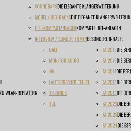
SOUNDBARS
DIE ELEGANTE KLANGERWEITERUNG
MÖBEL / HIFI-RACKS
DIE ELEGANTE KLANGERWEITERUN
HIFI-KOMPAKTANLAGEN
KOMPAKTE HIFI-ANLAGEN
INTERVIEW / SONDERTHEMEN
BESONDERE INHALTE
DALI
IFA 2015
DIE BE
MONITOR AUDIO
IFA 2016
DIE BE
JBL
IFA 2017
DIE BE
BE
LAUTSPRECHER TEUFEL
IFA 2018
DIE BE
 ZU WLAN-REPEATERN
TECHNICS
IFA 2019
DIE BE
TCL
IFA 2022
DIE BE
IFA 2023
DIE BE
IFA 2024
DIE BE