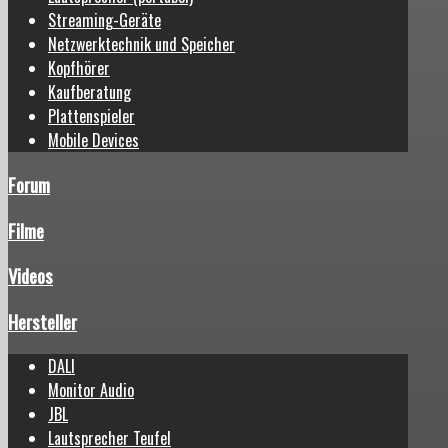
Streaming-Geräte
Netzwerktechnik und Speicher
Kopfhörer
Kaufberatung
Plattenspieler
Mobile Devices
Forum
Filme
Videos
Hersteller
DALI
Monitor Audio
JBL
Lautsprecher Teufel