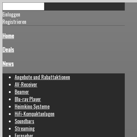
Einloggen
Registrieren
Home
Deals
News
Angebote und Rabattaktionen
AV-Receiver
Beamer
Blu-ray Player
Heimkino Systeme
HiFi-Kompaktanlagen
Soundbars
Streaming
Fernseher