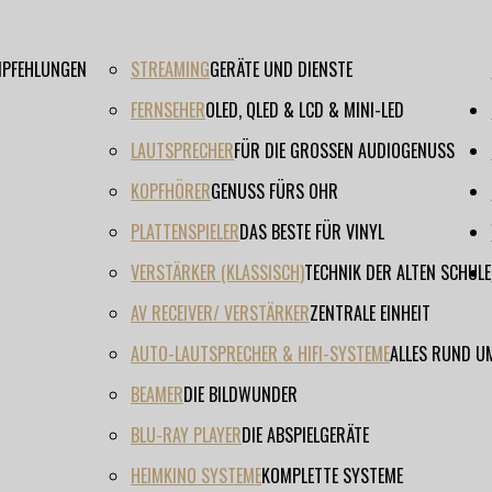
EMPFEHLUNGEN
STREAMING
GERÄTE UND DIENSTE
FERNSEHER
OLED, QLED & LCD & MINI-LED
LAUTSPRECHER
FÜR DIE GROSSEN AUDIOGENUSS
KOPFHÖRER
GENUSS FÜRS OHR
PLATTENSPIELER
DAS BESTE FÜR VINYL
VERSTÄRKER (KLASSISCH)
TECHNIK DER ALTEN SCHULE
AV RECEIVER/ VERSTÄRKER
ZENTRALE EINHEIT
AUTO-LAUTSPRECHER & HIFI-SYSTEME
ALLES RUND U
BEAMER
DIE BILDWUNDER
BLU-RAY PLAYER
DIE ABSPIELGERÄTE
HEIMKINO SYSTEME
KOMPLETTE SYSTEME