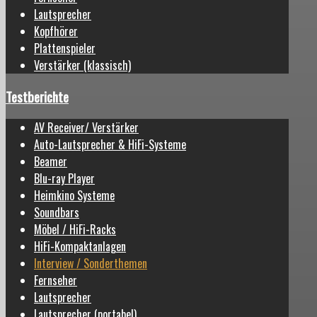
Lautsprecher
Kopfhörer
Plattenspieler
Verstärker (klassisch)
Testberichte
AV Receiver/ Verstärker
Auto-Lautsprecher & HiFi-Systeme
Beamer
Blu-ray Player
Heimkino Systeme
Soundbars
Möbel / HiFi-Racks
HiFi-Kompaktanlagen
Interview / Sonderthemen
Fernseher
Lautsprecher
Lautsprecher (portabel)