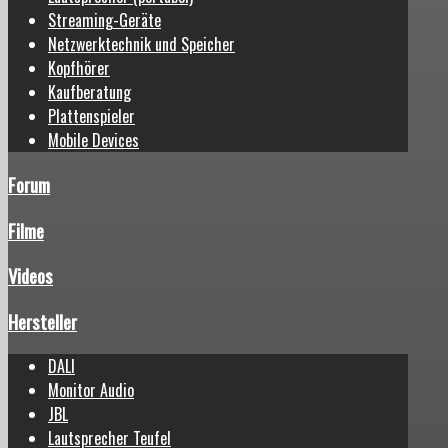
Streaming-Geräte
Netzwerktechnik und Speicher
Kopfhörer
Kaufberatung
Plattenspieler
Mobile Devices
Forum
Filme
Videos
Hersteller
DALI
Monitor Audio
JBL
Lautsprecher Teufel