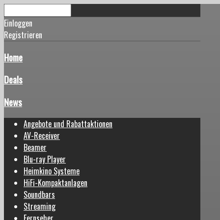
Einloggen
Registrieren
Home
Deals
News
Angebote und Rabattaktionen
AV-Receiver
Beamer
Blu-ray Player
Heimkino Systeme
HiFi-Kompaktanlagen
Soundbars
Streaming
Fernseher