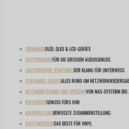
FERNSEHER
OLED, QLED & LCD-GERÄTE
LAUTSPRECHER
FÜR DIE GROSSEN AUDIOGENUSS
LAUTSPRECHER (PORTABEL)
DER KLANG FÜR UNTERWEGS
STREAMING-GERÄTE
ALLES RUND UM NETZWERKWIEDERGA
NETZWERKTECHNIK UND SPEICHER
VON NAS-SYSTEMN BIS
KOPFHÖRER
GENUSS FÜRS OHR
KAUFBERATUNG
BEWUSSTE ZUSAMMENSTELLUNG
PLATTENSPIELER
DAS BESTE FÜR VINYL