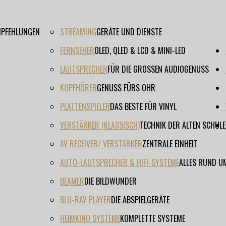
EMPFEHLUNGEN
STREAMING
GERÄTE UND DIENSTE
FERNSEHER
OLED, QLED & LCD & MINI-LED
LAUTSPRECHER
FÜR DIE GROSSEN AUDIOGENUSS
KOPFHÖRER
GENUSS FÜRS OHR
PLATTENSPIELER
DAS BESTE FÜR VINYL
VERSTÄRKER (KLASSISCH)
TECHNIK DER ALTEN SCHULE
AV RECEIVER/ VERSTÄRKER
ZENTRALE EINHEIT
AUTO-LAUTSPRECHER & HIFI-SYSTEME
ALLES RUND U
BEAMER
DIE BILDWUNDER
BLU-RAY PLAYER
DIE ABSPIELGERÄTE
HEIMKINO SYSTEME
KOMPLETTE SYSTEME