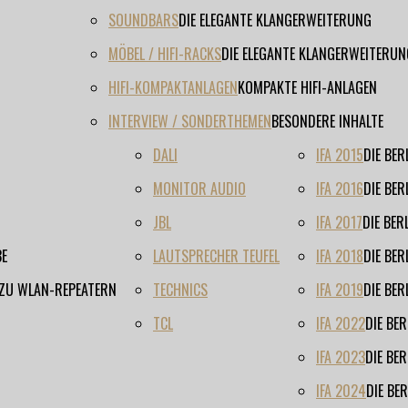
SOUNDBARS
DIE ELEGANTE KLANGERWEITERUNG
MÖBEL / HIFI-RACKS
DIE ELEGANTE KLANGERWEITERUN
HIFI-KOMPAKTANLAGEN
KOMPAKTE HIFI-ANLAGEN
INTERVIEW / SONDERTHEMEN
BESONDERE INHALTE
DALI
IFA 2015
DIE BE
MONITOR AUDIO
IFA 2016
DIE BE
JBL
IFA 2017
DIE BE
BE
LAUTSPRECHER TEUFEL
IFA 2018
DIE BE
 ZU WLAN-REPEATERN
TECHNICS
IFA 2019
DIE BE
TCL
IFA 2022
DIE BE
IFA 2023
DIE BE
IFA 2024
DIE BE