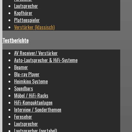
Lautsprecher
Kopfhörer
Plattenspieler
Verstärker (klassisch)
Testberichte
AV Receiver/ Verstärker
Auto-Lautsprecher & HiFi-Systeme
Beamer
Blu-ray Player
Heimkino Systeme
Soundbars
Möbel / HiFi-Racks
HiFi-Kompaktanlagen
Interview / Sonderthemen
Fernseher
Lautsprecher
Lautsprecher (portabel)