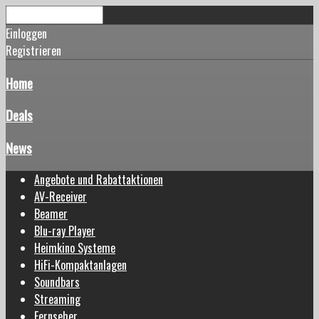
Einloggen
Registrieren
Home
Deals
News
Angebote und Rabattaktionen
AV-Receiver
Beamer
Blu-ray Player
Heimkino Systeme
HiFi-Kompaktanlagen
Soundbars
Streaming
Fernseher