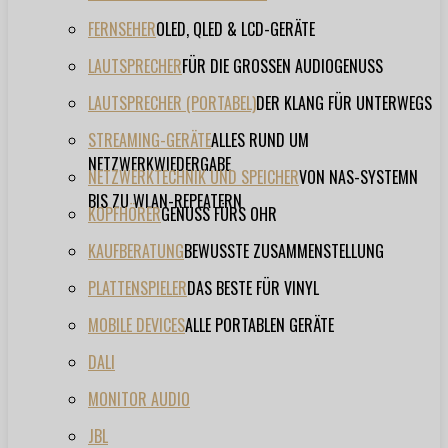
FERNSEHER
OLED, QLED & LCD-GERÄTE
LAUTSPRECHER
FÜR DIE GROSSEN AUDIOGENUSS
LAUTSPRECHER (PORTABEL)
DER KLANG FÜR UNTERWEGS
STREAMING-GERÄTE
ALLES RUND UM
NETZWERKWIEDERGABE
NETZWERKTECHNIK UND SPEICHER
VON NAS-SYSTEMN
BIS ZU WLAN-REPEATERN
KOPFHÖRER
GENUSS FÜRS OHR
KAUFBERATUNG
BEWUSSTE ZUSAMMENSTELLUNG
PLATTENSPIELER
DAS BESTE FÜR VINYL
MOBILE DEVICES
ALLE PORTABLEN GERÄTE
DALI
MONITOR AUDIO
JBL