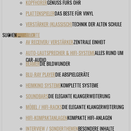
KOPFHÖRER
GENUSS FÜRS OHR
PLATTENSPIELER
DAS BESTE FÜR VINYL
VERSTÄRKER (KLASSISCH)
TECHNIK DER ALTEN SCHULE
SUCHEN ...
TESTBERICHTE
FORUM
FILME
VIDEOS
HERSTELLER
EVENT
AV RECEIVER/ VERSTÄRKER
ZENTRALE EINHEIT
AUTO-LAUTSPRECHER & HIFI-SYSTEME
ALLES RUND UM
CAR-AUDIO
BEAMER
DIE BILDWUNDER
BLU-RAY PLAYER
DIE ABSPIELGERÄTE
HEIMKINO SYSTEME
KOMPLETTE SYSTEME
SOUNDBARS
DIE ELEGANTE KLANGERWEITERUNG
MÖBEL / HIFI-RACKS
DIE ELEGANTE KLANGERWEITERUNG
HIFI-KOMPAKTANLAGEN
KOMPAKTE HIFI-ANLAGEN
INTERVIEW / SONDERTHEMEN
BESONDERE INHALTE