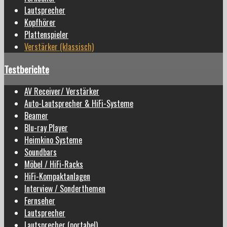
Lautsprecher
Kopfhörer
Plattenspieler
Verstärker (klassisch)
Testberichte
AV Receiver/ Verstärker
Auto-Lautsprecher & HiFi-Systeme
Beamer
Blu-ray Player
Heimkino Systeme
Soundbars
Möbel / HiFi-Racks
HiFi-Kompaktanlagen
Interview / Sonderthemen
Fernseher
Lautsprecher
Lautsprecher (portabel)