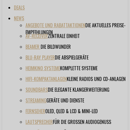
DEALS
NEWS
ANGEBOTE UND RABATTAKTIONEN
DIE AKTUELLES PREISE-
EMPFEHLUNGEN
AV-RECEIVER
ZENTRALE EINHEIT
BEAMER
DIE BILDWUNDER
BLU-RAY PLAYER
DIE ABSPIELGERÄTE
HEIMKINO SYSTEME
KOMPLETTE SYSTEME
HIFI-KOMPAKTANLAGEN
KLEINE RADIOS UND CD-ANLAGEN
SOUNDBARS
DIE ELEGANTE KLANGERWEITERUNG
STREAMING
GERÄTE UND DIENSTE
FERNSEHER
OLED, QLED & LCD & MINI-LED
LAUTSPRECHER
FÜR DIE GROSSEN AUDIOGENUSS