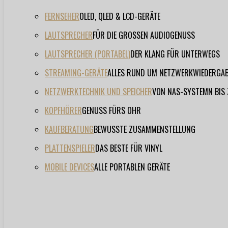
FERNSEHER
OLED, QLED & LCD-GERÄTE
LAUTSPRECHER
FÜR DIE GROSSEN AUDIOGENUSS
LAUTSPRECHER (PORTABEL)
DER KLANG FÜR UNTERWEGS
STREAMING-GERÄTE
ALLES RUND UM NETZWERKWIEDERGA
NETZWERKTECHNIK UND SPEICHER
VON NAS-SYSTEMN BIS
KOPFHÖRER
GENUSS FÜRS OHR
KAUFBERATUNG
BEWUSSTE ZUSAMMENSTELLUNG
PLATTENSPIELER
DAS BESTE FÜR VINYL
MOBILE DEVICES
ALLE PORTABLEN GERÄTE