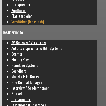
Lautsprecher
Kopfhörer
Plattenspieler
Verstärker (klassisch)
Testberichte
AV Receiver/ Verstärker
Auto-Lautsprecher & HiFi-Systeme
Beamer
Blu-ray Player
Heimkino Systeme
Soundbars
Möbel / HiFi-Racks
HiFi-Kompaktanlagen
Interview / Sonderthemen
Fernseher
Lautsprecher
Lautsprecher (portabel)