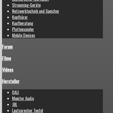
Streaming-Geräte
Netzwerktechnik und Speicher
Kopfhörer
Kaufberatung
Plattenspieler
Mobile Devices
Forum
Filme
Videos
Hersteller
DALI
Monitor Audio
JBL
Lautsprecher Teufel