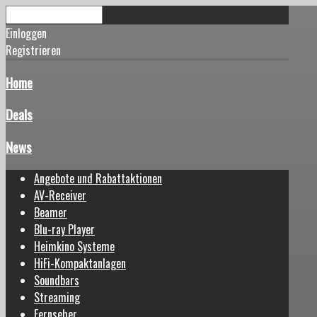
Einloggen
Registrieren
Home
Deals
News
Angebote und Rabattaktionen
AV-Receiver
Beamer
Blu-ray Player
Heimkino Systeme
HiFi-Kompaktanlagen
Soundbars
Streaming
Fernseher