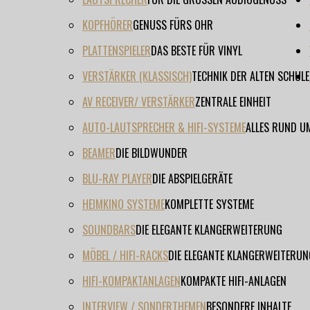
KOPFHÖRER
GENUSS FÜRS OHR
PLATTENSPIELER
DAS BESTE FÜR VINYL
VERSTÄRKER (KLASSISCH)
TECHNIK DER ALTEN SCHULE
AV RECEIVER/ VERSTÄRKER
ZENTRALE EINHEIT
AUTO-LAUTSPRECHER & HIFI-SYSTEME
ALLES RUND U
BEAMER
DIE BILDWUNDER
BLU-RAY PLAYER
DIE ABSPIELGERÄTE
HEIMKINO SYSTEME
KOMPLETTE SYSTEME
SOUNDBARS
DIE ELEGANTE KLANGERWEITERUNG
MÖBEL / HIFI-RACKS
DIE ELEGANTE KLANGERWEITERUN
HIFI-KOMPAKTANLAGEN
KOMPAKTE HIFI-ANLAGEN
INTERVIEW / SONDERTHEMEN
BESONDERE INHALTE