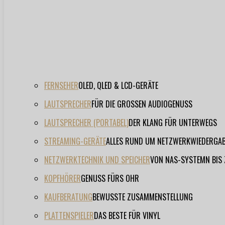
FERNSEHER
OLED, QLED & LCD-GERÄTE
LAUTSPRECHER
FÜR DIE GROSSEN AUDIOGENUSS
LAUTSPRECHER (PORTABEL)
DER KLANG FÜR UNTERWEGS
STREAMING-GERÄTE
ALLES RUND UM NETZWERKWIEDERGA
NETZWERKTECHNIK UND SPEICHER
VON NAS-SYSTEMN BIS
KOPFHÖRER
GENUSS FÜRS OHR
KAUFBERATUNG
BEWUSSTE ZUSAMMENSTELLUNG
PLATTENSPIELER
DAS BESTE FÜR VINYL