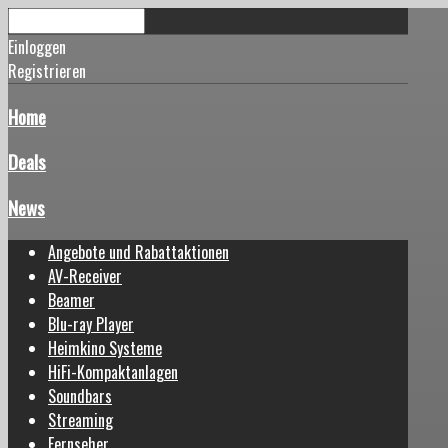
Einloggen
Registrieren
Home
Deals
News
Angebote und Rabattaktionen
AV-Receiver
Beamer
Blu-ray Player
Heimkino Systeme
HiFi-Kompaktanlagen
Soundbars
Streaming
Fernseher