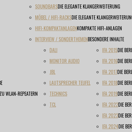
SOUNDBARS
DIE ELEGANTE KLANGERWEITERUNG
MÖBEL / HIFI-RACKS
DIE ELEGANTE KLANGERWEITERUN
HIFI-KOMPAKTANLAGEN
KOMPAKTE HIFI-ANLAGEN
INTERVIEW / SONDERTHEMEN
BESONDERE INHALTE
DALI
IFA 2015
DIE BE
MONITOR AUDIO
IFA 2016
DIE BE
JBL
IFA 2017
DIE BE
BE
LAUTSPRECHER TEUFEL
IFA 2018
DIE BE
 ZU WLAN-REPEATERN
TECHNICS
IFA 2019
DIE BE
TCL
IFA 2022
DIE BE
IFA 2023
DIE BE
IFA 2024
DIE BE