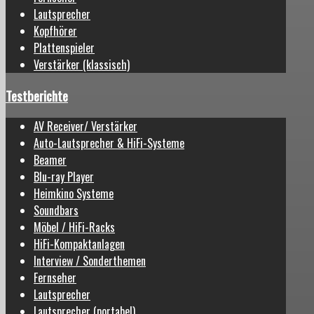
Lautsprecher
Kopfhörer
Plattenspieler
Verstärker (klassisch)
Testberichte
AV Receiver/ Verstärker
Auto-Lautsprecher & HiFi-Systeme
Beamer
Blu-ray Player
Heimkino Systeme
Soundbars
Möbel / HiFi-Racks
HiFi-Kompaktanlagen
Interview / Sonderthemen
Fernseher
Lautsprecher
Lautsprecher (portabel)