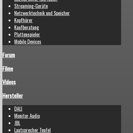
Streaming-Geräte
Netzwerktechnik und Speicher
Kopfhörer
Kaufberatung
Plattenspieler
Mobile Devices
Forum
Filme
Videos
Hersteller
DALI
Monitor Audio
JBL
Lautsprecher Teufel