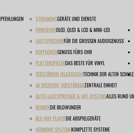
EMPFEHLUNGEN
STREAMING
GERÄTE UND DIENSTE
FERNSEHER
OLED, QLED & LCD & MINI-LED
LAUTSPRECHER
FÜR DIE GROSSEN AUDIOGENUSS
KOPFHÖRER
GENUSS FÜRS OHR
PLATTENSPIELER
DAS BESTE FÜR VINYL
VERSTÄRKER (KLASSISCH)
TECHNIK DER ALTEN SCHULE
AV RECEIVER/ VERSTÄRKER
ZENTRALE EINHEIT
AUTO-LAUTSPRECHER & HIFI-SYSTEME
ALLES RUND U
BEAMER
DIE BILDWUNDER
BLU-RAY PLAYER
DIE ABSPIELGERÄTE
HEIMKINO SYSTEME
KOMPLETTE SYSTEME