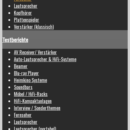
Lautsprecher
Kopfhörer
Plattenspieler
Verstärker (klassisch)
Testberichte
AV Receiver/ Verstärker
Auto-Lautsprecher & HiFi-Systeme
Beamer
Blu-ray Player
Heimkino Systeme
Soundbars
Möbel / HiFi-Racks
HiFi-Kompaktanlagen
Interview / Sonderthemen
Fernseher
Lautsprecher
Lautsprecher (portabel)