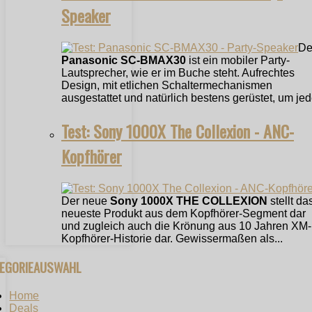
Speaker
De
Panasonic SC-BMAX30
ist ein mobiler Party-
Lautsprecher, wie er im Buche steht. Aufrechtes
Design, mit etlichen Schaltermechanismen
ausgestattet und natürlich bestens gerüstet, um jede
Test: Sony 1000X The Collexion - ANC-
Kopfhörer
Der neue
Sony 1000X THE COLLEXION
stellt da
neueste Produkt aus dem Kopfhörer-Segment dar
und zugleich auch die Krönung aus 10 Jahren XM-
Kopfhörer-Historie dar. Gewissermaßen als...
TEGORIEAUSWAHL
Home
Deals