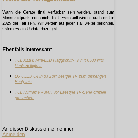
Wann die Geräte final verfügbar sein werden, stand zum
Messezeitpunkt noch nicht fest. Eventuell wird es auch erst in
2025 der Fall sein. Wir werden auf jeden Fall weiter berichten,
sofern es ein Update dazu gibt.
Ebenfalls interessant
TCL X11H: Mini-LED Flaggschiff-TV mit 6500 Nits
Peak-Helligkeit
LG OLED C4 in 83 Zoll: riesiger TV zum bisherigen
Bestpreis
TCL Nxtframe A300 Pro: Lifestyle TV-Serie offiziell
präsentiert
An dieser Diskussion teilnehmen.
Anmelden