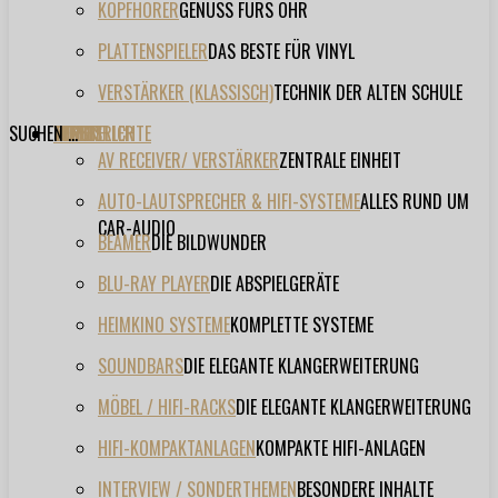
KOPFHÖRER
GENUSS FÜRS OHR
PLATTENSPIELER
DAS BESTE FÜR VINYL
VERSTÄRKER (KLASSISCH)
TECHNIK DER ALTEN SCHULE
SUCHEN ...
TESTBERICHTE
FORUM
FILME
VIDEOS
HERSTELLER
EVENT
AV RECEIVER/ VERSTÄRKER
ZENTRALE EINHEIT
AUTO-LAUTSPRECHER & HIFI-SYSTEME
ALLES RUND UM
CAR-AUDIO
BEAMER
DIE BILDWUNDER
BLU-RAY PLAYER
DIE ABSPIELGERÄTE
HEIMKINO SYSTEME
KOMPLETTE SYSTEME
SOUNDBARS
DIE ELEGANTE KLANGERWEITERUNG
MÖBEL / HIFI-RACKS
DIE ELEGANTE KLANGERWEITERUNG
HIFI-KOMPAKTANLAGEN
KOMPAKTE HIFI-ANLAGEN
INTERVIEW / SONDERTHEMEN
BESONDERE INHALTE