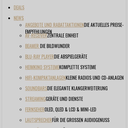
DEALS
NEWS
ANGEBOTE UND RABATTAKTIONEN
DIE AKTUELLES PREISE-
EMPFEHLUNGEN
AV-RECEIVER
ZENTRALE EINHEIT
BEAMER
DIE BILDWUNDER
BLU-RAY PLAYER
DIE ABSPIELGERÄTE
HEIMKINO SYSTEME
KOMPLETTE SYSTEME
HIFI-KOMPAKTANLAGEN
KLEINE RADIOS UND CD-ANLAGEN
SOUNDBARS
DIE ELEGANTE KLANGERWEITERUNG
STREAMING
GERÄTE UND DIENSTE
FERNSEHER
OLED, QLED & LCD & MINI-LED
LAUTSPRECHER
FÜR DIE GROSSEN AUDIOGENUSS