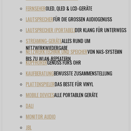
FERNSEHER
OLED, QLED & LCD-GERÄTE
LAUTSPRECHER
FÜR DIE GROSSEN AUDIOGENUSS
LAUTSPRECHER (PORTABEL)
DER KLANG FÜR UNTERWEGS
STREAMING-GERÄTE
ALLES RUND UM
NETZWERKWIEDERGABE
NETZWERKTECHNIK UND SPEICHER
VON NAS-SYSTEMN
BIS ZU WLAN-REPEATERN
KOPFHÖRER
GENUSS FÜRS OHR
KAUFBERATUNG
BEWUSSTE ZUSAMMENSTELLUNG
PLATTENSPIELER
DAS BESTE FÜR VINYL
MOBILE DEVICES
ALLE PORTABLEN GERÄTE
DALI
MONITOR AUDIO
JBL