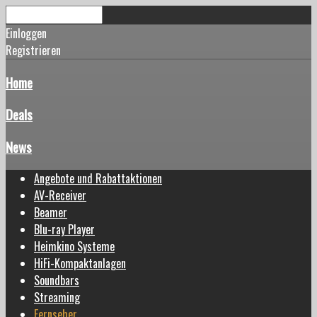
Einloggen
Registrieren
Home
Deals
News
Angebote und Rabattaktionen
AV-Receiver
Beamer
Blu-ray Player
Heimkino Systeme
HiFi-Kompaktanlagen
Soundbars
Streaming
Fernseher