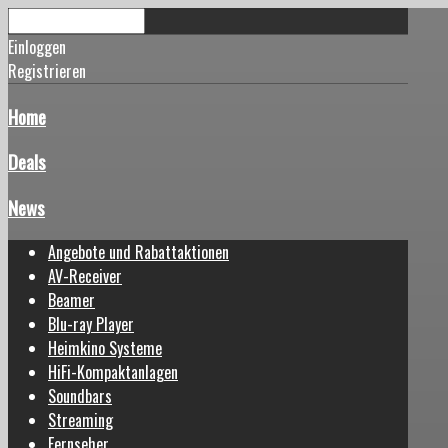
Einloggen
Registrieren
Home
Deals
News
Angebote und Rabattaktionen
AV-Receiver
Beamer
Blu-ray Player
Heimkino Systeme
HiFi-Kompaktanlagen
Soundbars
Streaming
Fernseher