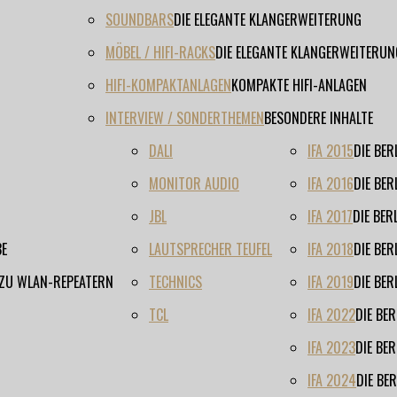
SOUNDBARS
DIE ELEGANTE KLANGERWEITERUNG
MÖBEL / HIFI-RACKS
DIE ELEGANTE KLANGERWEITERUN
HIFI-KOMPAKTANLAGEN
KOMPAKTE HIFI-ANLAGEN
INTERVIEW / SONDERTHEMEN
BESONDERE INHALTE
DALI
IFA 2015
DIE BE
MONITOR AUDIO
IFA 2016
DIE BE
JBL
IFA 2017
DIE BE
BE
LAUTSPRECHER TEUFEL
IFA 2018
DIE BE
 ZU WLAN-REPEATERN
TECHNICS
IFA 2019
DIE BE
TCL
IFA 2022
DIE BE
IFA 2023
DIE BE
IFA 2024
DIE BE