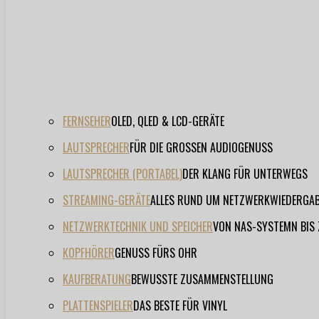
FERNSEHER
OLED, QLED & LCD-GERÄTE
LAUTSPRECHER
FÜR DIE GROSSEN AUDIOGENUSS
LAUTSPRECHER (PORTABEL)
DER KLANG FÜR UNTERWEGS
STREAMING-GERÄTE
ALLES RUND UM NETZWERKWIEDERGA
NETZWERKTECHNIK UND SPEICHER
VON NAS-SYSTEMN BIS
KOPFHÖRER
GENUSS FÜRS OHR
KAUFBERATUNG
BEWUSSTE ZUSAMMENSTELLUNG
PLATTENSPIELER
DAS BESTE FÜR VINYL