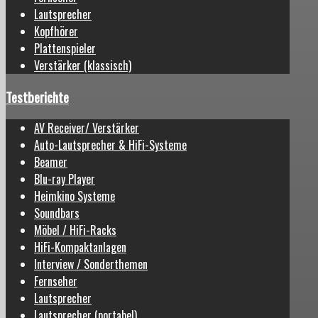
Lautsprecher
Kopfhörer
Plattenspieler
Verstärker (klassisch)
Testberichte
AV Receiver/ Verstärker
Auto-Lautsprecher & HiFi-Systeme
Beamer
Blu-ray Player
Heimkino Systeme
Soundbars
Möbel / HiFi-Racks
HiFi-Kompaktanlagen
Interview / Sonderthemen
Fernseher
Lautsprecher
Lautsprecher (portabel)