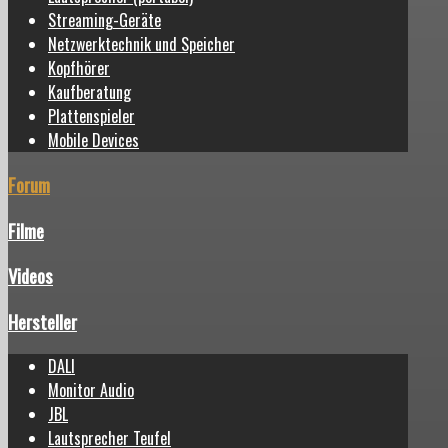
Streaming-Geräte
Netzwerktechnik und Speicher
Kopfhörer
Kaufberatung
Plattenspieler
Mobile Devices
Forum
Filme
Videos
Hersteller
DALI
Monitor Audio
JBL
Lautsprecher Teufel