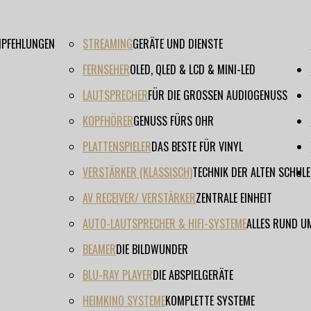
EMPFEHLUNGEN
STREAMING
GERÄTE UND DIENSTE
FERNSEHER
OLED, QLED & LCD & MINI-LED
LAUTSPRECHER
FÜR DIE GROSSEN AUDIOGENUSS
KOPFHÖRER
GENUSS FÜRS OHR
PLATTENSPIELER
DAS BESTE FÜR VINYL
VERSTÄRKER (KLASSISCH)
TECHNIK DER ALTEN SCHULE
AV RECEIVER/ VERSTÄRKER
ZENTRALE EINHEIT
AUTO-LAUTSPRECHER & HIFI-SYSTEME
ALLES RUND U
BEAMER
DIE BILDWUNDER
BLU-RAY PLAYER
DIE ABSPIELGERÄTE
HEIMKINO SYSTEME
KOMPLETTE SYSTEME