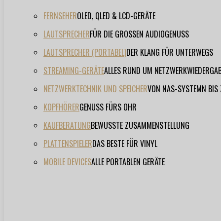
FERNSEHER
OLED, QLED & LCD-GERÄTE
LAUTSPRECHER
FÜR DIE GROSSEN AUDIOGENUSS
LAUTSPRECHER (PORTABEL)
DER KLANG FÜR UNTERWEGS
STREAMING-GERÄTE
ALLES RUND UM NETZWERKWIEDERGA
NETZWERKTECHNIK UND SPEICHER
VON NAS-SYSTEMN BIS
KOPFHÖRER
GENUSS FÜRS OHR
KAUFBERATUNG
BEWUSSTE ZUSAMMENSTELLUNG
PLATTENSPIELER
DAS BESTE FÜR VINYL
MOBILE DEVICES
ALLE PORTABLEN GERÄTE