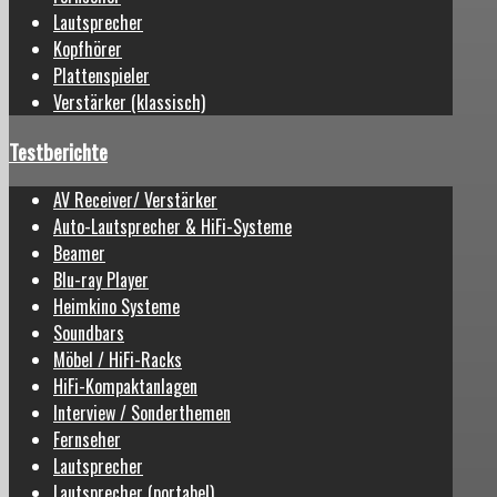
Lautsprecher
Kopfhörer
Plattenspieler
Verstärker (klassisch)
Testberichte
AV Receiver/ Verstärker
Auto-Lautsprecher & HiFi-Systeme
Beamer
Blu-ray Player
Heimkino Systeme
Soundbars
Möbel / HiFi-Racks
HiFi-Kompaktanlagen
Interview / Sonderthemen
Fernseher
Lautsprecher
Lautsprecher (portabel)