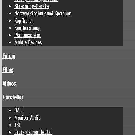
Streaming-Geräte
Netzwerktechnik und Speicher
Kopfhörer
Kaufberatung
Plattenspieler
Mobile Devices
Forum
Filme
Videos
Hersteller
DALI
Monitor Audio
JBL
Lautsprecher Teufel