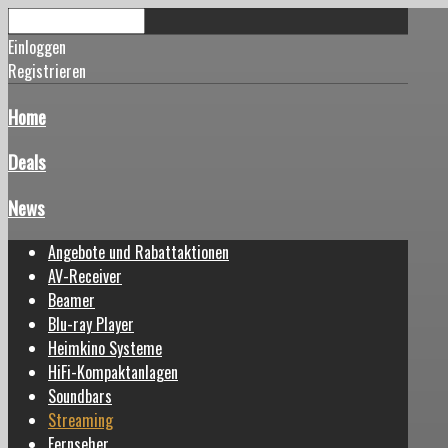
Einloggen
Registrieren
Home
Deals
News
Angebote und Rabattaktionen
AV-Receiver
Beamer
Blu-ray Player
Heimkino Systeme
HiFi-Kompaktanlagen
Soundbars
Streaming
Fernseher