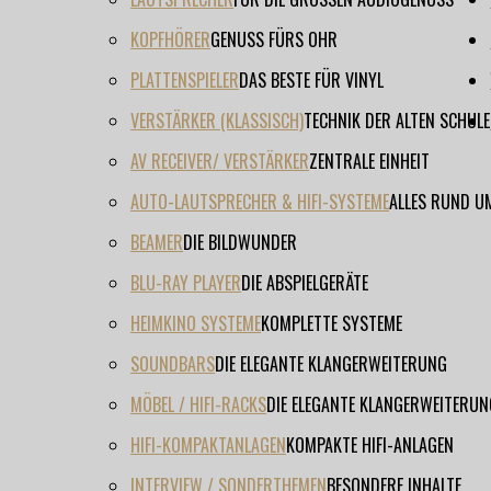
KOPFHÖRER
GENUSS FÜRS OHR
PLATTENSPIELER
DAS BESTE FÜR VINYL
VERSTÄRKER (KLASSISCH)
TECHNIK DER ALTEN SCHULE
AV RECEIVER/ VERSTÄRKER
ZENTRALE EINHEIT
AUTO-LAUTSPRECHER & HIFI-SYSTEME
ALLES RUND U
BEAMER
DIE BILDWUNDER
BLU-RAY PLAYER
DIE ABSPIELGERÄTE
HEIMKINO SYSTEME
KOMPLETTE SYSTEME
SOUNDBARS
DIE ELEGANTE KLANGERWEITERUNG
MÖBEL / HIFI-RACKS
DIE ELEGANTE KLANGERWEITERUN
HIFI-KOMPAKTANLAGEN
KOMPAKTE HIFI-ANLAGEN
INTERVIEW / SONDERTHEMEN
BESONDERE INHALTE