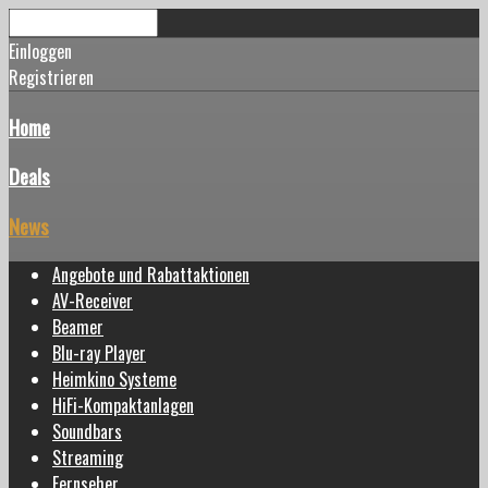
Einloggen
Registrieren
Home
Deals
News
Angebote und Rabattaktionen
AV-Receiver
Beamer
Blu-ray Player
Heimkino Systeme
HiFi-Kompaktanlagen
Soundbars
Streaming
Fernseher