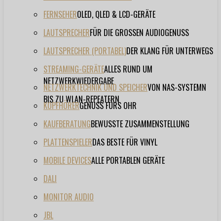
FERNSEHER
OLED, QLED & LCD-GERÄTE
LAUTSPRECHER
FÜR DIE GROSSEN AUDIOGENUSS
LAUTSPRECHER (PORTABEL)
DER KLANG FÜR UNTERWEGS
STREAMING-GERÄTE
ALLES RUND UM
NETZWERKWIEDERGABE
NETZWERKTECHNIK UND SPEICHER
VON NAS-SYSTEMN
BIS ZU WLAN-REPEATERN
KOPFHÖRER
GENUSS FÜRS OHR
KAUFBERATUNG
BEWUSSTE ZUSAMMENSTELLUNG
PLATTENSPIELER
DAS BESTE FÜR VINYL
MOBILE DEVICES
ALLE PORTABLEN GERÄTE
DALI
MONITOR AUDIO
JBL