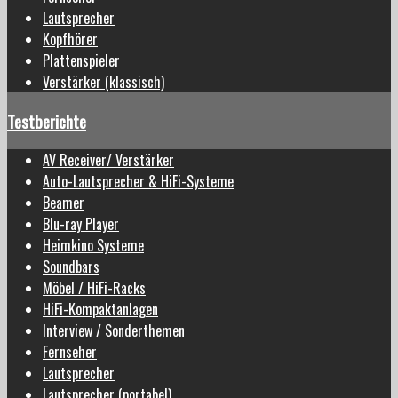
Lautsprecher
Kopfhörer
Plattenspieler
Verstärker (klassisch)
Testberichte
AV Receiver/ Verstärker
Auto-Lautsprecher & HiFi-Systeme
Beamer
Blu-ray Player
Heimkino Systeme
Soundbars
Möbel / HiFi-Racks
HiFi-Kompaktanlagen
Interview / Sonderthemen
Fernseher
Lautsprecher
Lautsprecher (portabel)