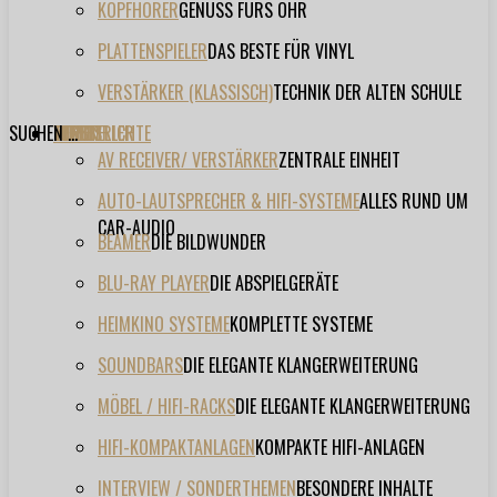
KOPFHÖRER
GENUSS FÜRS OHR
PLATTENSPIELER
DAS BESTE FÜR VINYL
VERSTÄRKER (KLASSISCH)
TECHNIK DER ALTEN SCHULE
SUCHEN ...
TESTBERICHTE
FORUM
FILME
VIDEOS
HERSTELLER
EVENT
AV RECEIVER/ VERSTÄRKER
ZENTRALE EINHEIT
AUTO-LAUTSPRECHER & HIFI-SYSTEME
ALLES RUND UM
CAR-AUDIO
BEAMER
DIE BILDWUNDER
BLU-RAY PLAYER
DIE ABSPIELGERÄTE
HEIMKINO SYSTEME
KOMPLETTE SYSTEME
SOUNDBARS
DIE ELEGANTE KLANGERWEITERUNG
MÖBEL / HIFI-RACKS
DIE ELEGANTE KLANGERWEITERUNG
HIFI-KOMPAKTANLAGEN
KOMPAKTE HIFI-ANLAGEN
INTERVIEW / SONDERTHEMEN
BESONDERE INHALTE