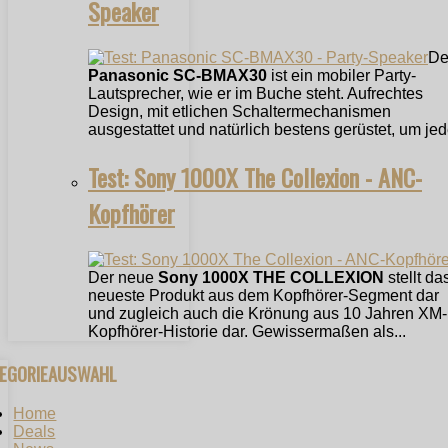
Speaker
De
Panasonic SC-BMAX30
ist ein mobiler Party-
Lautsprecher, wie er im Buche steht. Aufrechtes
Design, mit etlichen Schaltermechanismen
ausgestattet und natürlich bestens gerüstet, um jede
Test: Sony 1000X The Collexion - ANC-
Kopfhörer
Der neue
Sony 1000X THE COLLEXION
stellt da
neueste Produkt aus dem Kopfhörer-Segment dar
und zugleich auch die Krönung aus 10 Jahren XM-
Kopfhörer-Historie dar. Gewissermaßen als...
TEGORIEAUSWAHL
Home
Deals