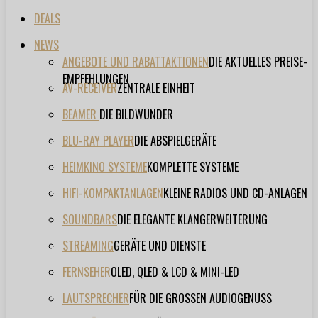
DEALS
NEWS
ANGEBOTE UND RABATTAKTIONEN
DIE AKTUELLES PREISE-
EMPFEHLUNGEN
AV-RECEIVER
ZENTRALE EINHEIT
BEAMER
DIE BILDWUNDER
BLU-RAY PLAYER
DIE ABSPIELGERÄTE
HEIMKINO SYSTEME
KOMPLETTE SYSTEME
HIFI-KOMPAKTANLAGEN
KLEINE RADIOS UND CD-ANLAGEN
SOUNDBARS
DIE ELEGANTE KLANGERWEITERUNG
STREAMING
GERÄTE UND DIENSTE
FERNSEHER
OLED, QLED & LCD & MINI-LED
LAUTSPRECHER
FÜR DIE GROSSEN AUDIOGENUSS