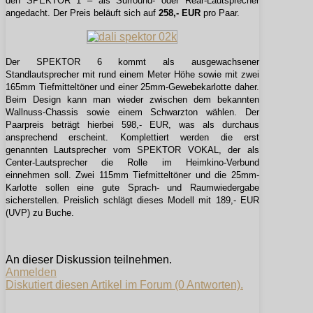
den SPEKTOR 1 – als Surround- oder Rear-Lautsprecher
angedacht. Der Preis beläuft sich auf
258,- EUR
pro Paar.
Der SPEKTOR 6 kommt als ausgewachsener
Standlautsprecher mit rund einem Meter Höhe sowie mit zwei
165mm Tiefmitteltöner und einer 25mm-Gewebekarlotte daher.
Beim Design kann man wieder zwischen dem bekannten
Wallnuss-Chassis sowie einem Schwarzton wählen. Der
Paarpreis beträgt hierbei 598,- EUR, was als durchaus
ansprechend erscheint. Komplettiert werden die erst
genannten Lautsprecher vom SPEKTOR VOKAL, der als
Center-Lautsprecher die Rolle im Heimkino-Verbund
einnehmen soll. Zwei 115mm Tiefmitteltöner und die 25mm-
Karlotte sollen eine gute Sprach- und Raumwiedergabe
sicherstellen. Preislich schlägt dieses Modell mit 189,- EUR
(UVP) zu Buche.
An dieser Diskussion teilnehmen.
Anmelden
Diskutiert diesen Artikel im Forum (0 Antworten).