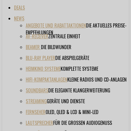
DEALS
NEWS
ANGEBOTE UND RABATTAKTIONEN
DIE AKTUELLES PREISE-
EMPFEHLUNGEN
AV-RECEIVER
ZENTRALE EINHEIT
BEAMER
DIE BILDWUNDER
BLU-RAY PLAYER
DIE ABSPIELGERÄTE
HEIMKINO SYSTEME
KOMPLETTE SYSTEME
HIFI-KOMPAKTANLAGEN
KLEINE RADIOS UND CD-ANLAGEN
SOUNDBARS
DIE ELEGANTE KLANGERWEITERUNG
STREAMING
GERÄTE UND DIENSTE
FERNSEHER
OLED, QLED & LCD & MINI-LED
LAUTSPRECHER
FÜR DIE GROSSEN AUDIOGENUSS