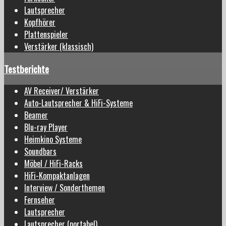
Lautsprecher
Kopfhörer
Plattenspieler
Verstärker (klassisch)
Testberichte
AV Receiver/ Verstärker
Auto-Lautsprecher & HiFi-Systeme
Beamer
Blu-ray Player
Heimkino Systeme
Soundbars
Möbel / HiFi-Racks
HiFi-Kompaktanlagen
Interview / Sonderthemen
Fernseher
Lautsprecher
Lautsprecher (portabel)