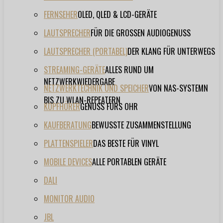
FERNSEHER
OLED, QLED & LCD-GERÄTE
LAUTSPRECHER
FÜR DIE GROSSEN AUDIOGENUSS
LAUTSPRECHER (PORTABEL)
DER KLANG FÜR UNTERWEGS
STREAMING-GERÄTE
ALLES RUND UM
NETZWERKWIEDERGABE
NETZWERKTECHNIK UND SPEICHER
VON NAS-SYSTEMN
BIS ZU WLAN-REPEATERN
KOPFHÖRER
GENUSS FÜRS OHR
KAUFBERATUNG
BEWUSSTE ZUSAMMENSTELLUNG
PLATTENSPIELER
DAS BESTE FÜR VINYL
MOBILE DEVICES
ALLE PORTABLEN GERÄTE
DALI
MONITOR AUDIO
JBL