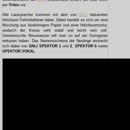
per
Video
vor.
Alle Lautsprecher kommen mit dem von
DALI
bekannten
Holzfaser-Tiefmitteltöner daher. Dabei handelt es sich um eine
Mischung aus feinkörnigem Papier und einer Holzfasermixtur,
wodurch der Konus sehr stabil und leicht sein soll.
Unerwünschte Resonanzen will man so auf ein Geringstes
reduziert haben. Das Namensschema der Neulinge erstreckt
sich dabei von
DALI SPEKTOR 1
und
2
,
SPEKTOR 6
sowie
SPEKTOR VOKAL
.