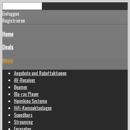
Einloggen
Registrieren
Home
Deals
News
Angebote und Rabattaktionen
AV-Receiver
Beamer
Blu-ray Player
Heimkino Systeme
HiFi-Kompaktanlagen
Soundbars
Streaming
Fernseher