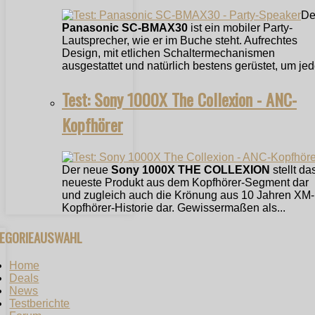
De
Panasonic SC-BMAX30
ist ein mobiler Party-
Lautsprecher, wie er im Buche steht. Aufrechtes
Design, mit etlichen Schaltermechanismen
ausgestattet und natürlich bestens gerüstet, um jede
Test: Sony 1000X The Collexion - ANC-
Kopfhörer
Der neue
Sony 1000X THE COLLEXION
stellt da
neueste Produkt aus dem Kopfhörer-Segment dar
und zugleich auch die Krönung aus 10 Jahren XM-
Kopfhörer-Historie dar. Gewissermaßen als...
TEGORIEAUSWAHL
Home
Deals
News
Testberichte