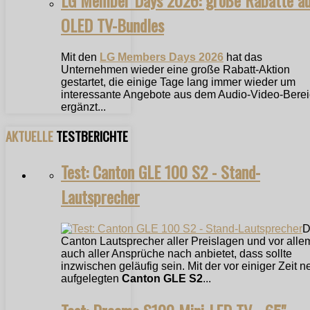
LG Member Days 2026: große Rabatte a
OLED TV-Bundles
Mit den
LG Members Days 2026
hat das
Unternehmen wieder eine große Rabatt-Aktion
gestartet, die einige Tage lang immer wieder um
interessante Angebote aus dem Audio-Video-Bere
ergänzt...
AKTUELLE
TESTBERICHTE
Test: Canton GLE 100 S2 - Stand-
Lautsprecher
D
Canton Lautsprecher aller Preislagen und vor alle
auch aller Ansprüche nach anbietet, dass sollte
inzwischen geläufig sein. Mit der vor einiger Zeit n
aufgelegten
Canton GLE S2
...