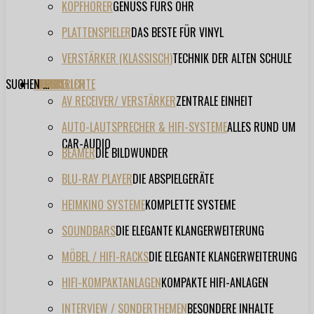
KOPFHÖRER
GENUSS FÜRS OHR
PLATTENSPIELER
DAS BESTE FÜR VINYL
VERSTÄRKER (KLASSISCH)
TECHNIK DER ALTEN SCHULE
SUCHEN ...
TESTBERICHTE
FORUM
FILME
VIDEOS
HERSTELLER
EVENT
AV RECEIVER/ VERSTÄRKER
ZENTRALE EINHEIT
AUTO-LAUTSPRECHER & HIFI-SYSTEME
ALLES RUND UM
CAR-AUDIO
BEAMER
DIE BILDWUNDER
BLU-RAY PLAYER
DIE ABSPIELGERÄTE
HEIMKINO SYSTEME
KOMPLETTE SYSTEME
SOUNDBARS
DIE ELEGANTE KLANGERWEITERUNG
MÖBEL / HIFI-RACKS
DIE ELEGANTE KLANGERWEITERUNG
HIFI-KOMPAKTANLAGEN
KOMPAKTE HIFI-ANLAGEN
INTERVIEW / SONDERTHEMEN
BESONDERE INHALTE