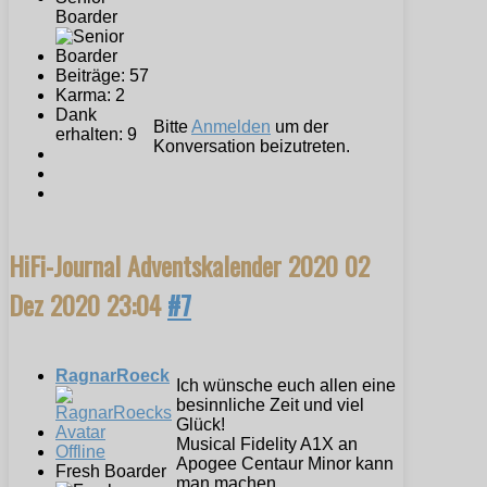
Boarder
Beiträge: 57
Karma: 2
Dank
Bitte
Anmelden
um der
erhalten: 9
Konversation beizutreten.
HiFi-Journal Adventskalender 2020
02
Dez 2020 23:04
#7
RagnarRoeck
Ich wünsche euch allen eine
besinnliche Zeit und viel
Glück!
Musical Fidelity A1X an
Offline
Apogee Centaur Minor kann
Fresh Boarder
man machen.