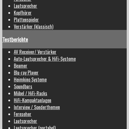
Lautsprecher
Kopfhörer
Plattenspieler
Verstärker (klassisch)
Testberichte
AV Receiver/ Verstärker
Auto-Lautsprecher & HiFi-Systeme
Beamer
Blu-ray Player
Heimkino Systeme
Soundbars
Möbel / HiFi-Racks
HiFi-Kompaktanlagen
Interview / Sonderthemen
Fernseher
Lautsprecher
Lautsprecher (portabel)