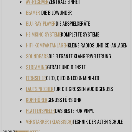
AV-RECEIVER
ZENTRALE EINHEIT
BEAMER
DIE BILDWUNDER
BLU-RAY PLAYER
DIE ABSPIELGERÄTE
HEIMKINO SYSTEME
KOMPLETTE SYSTEME
HIFI-KOMPAKTANLAGEN
KLEINE RADIOS UND CD-ANLAGEN
SOUNDBARS
DIE ELEGANTE KLANGERWEITERUNG
STREAMING
GERÄTE UND DIENSTE
FERNSEHER
OLED, QLED & LCD & MINI-LED
LAUTSPRECHER
FÜR DIE GROSSEN AUDIOGENUSS
KOPFHÖRER
GENUSS FÜRS OHR
PLATTENSPIELER
DAS BESTE FÜR VINYL
VERSTÄRKER (KLASSISCH)
TECHNIK DER ALTEN SCHULE