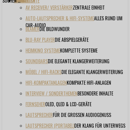
SUCHEN ...
TESTBERICHTE
FORUM
FILME
VIDEOS
HERSTELLER
EVENT
AV RECEIVER/ VERSTÄRKER
ZENTRALE EINHEIT
AUTO-LAUTSPRECHER & HIFI-SYSTEME
ALLES RUND UM
CAR-AUDIO
BEAMER
DIE BILDWUNDER
BLU-RAY PLAYER
DIE ABSPIELGERÄTE
HEIMKINO SYSTEME
KOMPLETTE SYSTEME
SOUNDBARS
DIE ELEGANTE KLANGERWEITERUNG
MÖBEL / HIFI-RACKS
DIE ELEGANTE KLANGERWEITERUNG
HIFI-KOMPAKTANLAGEN
KOMPAKTE HIFI-ANLAGEN
INTERVIEW / SONDERTHEMEN
BESONDERE INHALTE
FERNSEHER
OLED, QLED & LCD-GERÄTE
LAUTSPRECHER
FÜR DIE GROSSEN AUDIOGENUSS
LAUTSPRECHER (PORTABEL)
DER KLANG FÜR UNTERWEGS