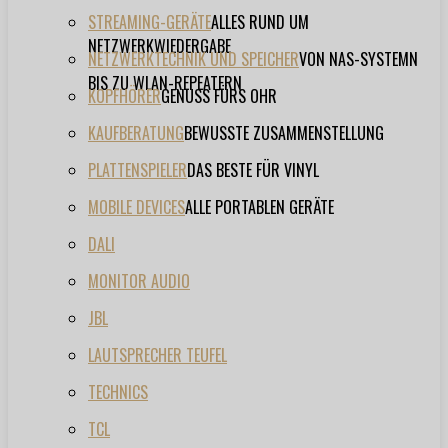
STREAMING-GERÄTE
ALLES RUND UM
NETZWERKWIEDERGABE
NETZWERKTECHNIK UND SPEICHER
VON NAS-SYSTEMN
BIS ZU WLAN-REPEATERN
KOPFHÖRER
GENUSS FÜRS OHR
KAUFBERATUNG
BEWUSSTE ZUSAMMENSTELLUNG
PLATTENSPIELER
DAS BESTE FÜR VINYL
MOBILE DEVICES
ALLE PORTABLEN GERÄTE
DALI
MONITOR AUDIO
JBL
LAUTSPRECHER TEUFEL
TECHNICS
TCL