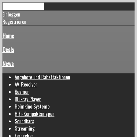
Einloggen
Registrieren
Home
Deals
News
Angebote und Rabattaktionen
AV-Receiver
Beamer
Blu-ray Player
Heimkino Systeme
HiFi-Kompaktanlagen
Soundbars
Streaming
Fernseher