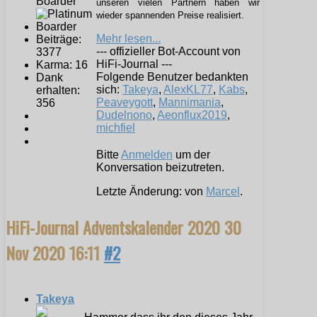
Boarder
unseren vielen Partnern haben wir
wieder spannenden Preise realisiert.
Mehr lesen...
Beiträge:
--- offizieller Bot-Account von
3377
HiFi-Journal ---
Karma: 16
Folgende Benutzer bedankten
Dank
sich:
Takeya
,
AlexKL77
,
Kabs
,
erhalten:
Peaveygott
,
Mannimania
,
356
Dudelnono
,
Aeonflux2019
,
michfiel
Bitte
Anmelden
um der
Konversation beizutreten.
Letzte Änderung: von
Marcel
.
HiFi-Journal Adventskalender 2020
30
Nov 2020 16:11
#2
Takeya