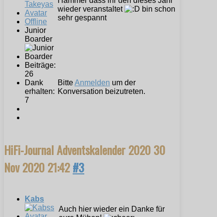
Hammer dass ihr den dieses Jahr
wieder veranstaltet
bin schon
sehr gespannt
Offline
Junior
Boarder
Beiträge:
26
Dank
Bitte
Anmelden
um der
erhalten:
Konversation beizutreten.
7
HiFi-Journal Adventskalender 2020
30
Nov 2020 21:42
#3
Kabs
Auch hier wieder ein Danke für