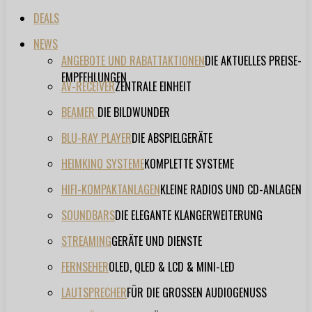
DEALS
NEWS
ANGEBOTE UND RABATTAKTIONEN
DIE AKTUELLES PREISE-
EMPFEHLUNGEN
AV-RECEIVER
ZENTRALE EINHEIT
BEAMER
DIE BILDWUNDER
BLU-RAY PLAYER
DIE ABSPIELGERÄTE
HEIMKINO SYSTEME
KOMPLETTE SYSTEME
HIFI-KOMPAKTANLAGEN
KLEINE RADIOS UND CD-ANLAGEN
SOUNDBARS
DIE ELEGANTE KLANGERWEITERUNG
STREAMING
GERÄTE UND DIENSTE
FERNSEHER
OLED, QLED & LCD & MINI-LED
LAUTSPRECHER
FÜR DIE GROSSEN AUDIOGENUSS