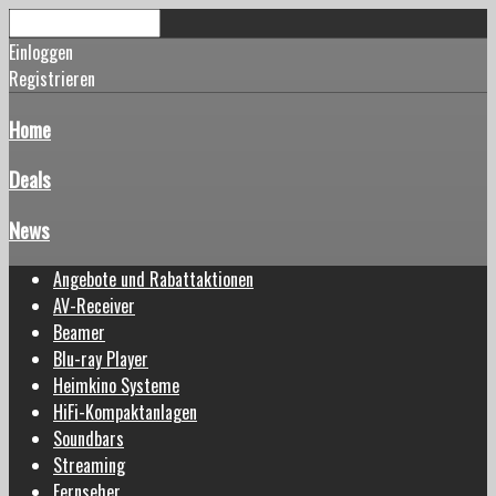
Einloggen
Registrieren
Home
Deals
News
Angebote und Rabattaktionen
AV-Receiver
Beamer
Blu-ray Player
Heimkino Systeme
HiFi-Kompaktanlagen
Soundbars
Streaming
Fernseher