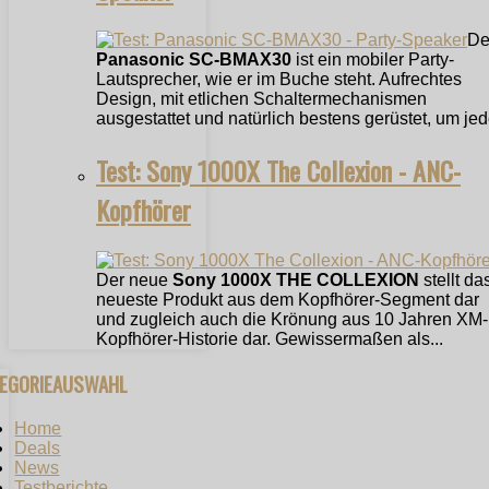
De
Panasonic SC-BMAX30
ist ein mobiler Party-
Lautsprecher, wie er im Buche steht. Aufrechtes
Design, mit etlichen Schaltermechanismen
ausgestattet und natürlich bestens gerüstet, um jede
Test: Sony 1000X The Collexion - ANC-
Kopfhörer
Der neue
Sony 1000X THE COLLEXION
stellt da
neueste Produkt aus dem Kopfhörer-Segment dar
und zugleich auch die Krönung aus 10 Jahren XM-
Kopfhörer-Historie dar. Gewissermaßen als...
TEGORIEAUSWAHL
Home
Deals
News
Testberichte