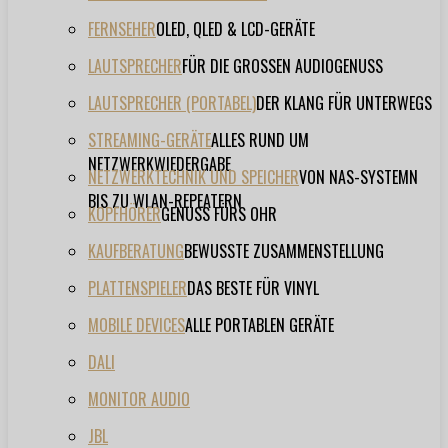
FERNSEHER
OLED, QLED & LCD-GERÄTE
LAUTSPRECHER
FÜR DIE GROSSEN AUDIOGENUSS
LAUTSPRECHER (PORTABEL)
DER KLANG FÜR UNTERWEGS
STREAMING-GERÄTE
ALLES RUND UM
NETZWERKWIEDERGABE
NETZWERKTECHNIK UND SPEICHER
VON NAS-SYSTEMN
BIS ZU WLAN-REPEATERN
KOPFHÖRER
GENUSS FÜRS OHR
KAUFBERATUNG
BEWUSSTE ZUSAMMENSTELLUNG
PLATTENSPIELER
DAS BESTE FÜR VINYL
MOBILE DEVICES
ALLE PORTABLEN GERÄTE
DALI
MONITOR AUDIO
JBL