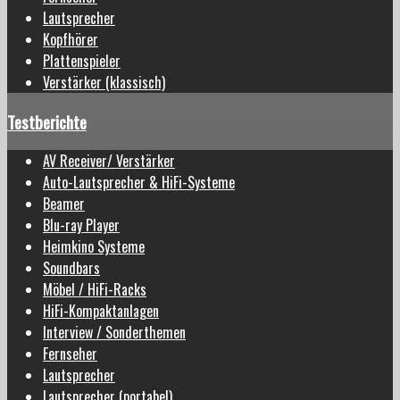
Lautsprecher
Kopfhörer
Plattenspieler
Verstärker (klassisch)
Testberichte
AV Receiver/ Verstärker
Auto-Lautsprecher & HiFi-Systeme
Beamer
Blu-ray Player
Heimkino Systeme
Soundbars
Möbel / HiFi-Racks
HiFi-Kompaktanlagen
Interview / Sonderthemen
Fernseher
Lautsprecher
Lautsprecher (portabel)