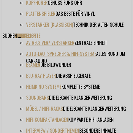
KOPFHÖRER
GENUSS FÜRS OHR
PLATTENSPIELER
DAS BESTE FÜR VINYL
VERSTÄRKER (KLASSISCH)
TECHNIK DER ALTEN SCHULE
SUCHEN ...
TESTBERICHTE
FORUM
FILME
VIDEOS
HERSTELLER
EVENT
AV RECEIVER/ VERSTÄRKER
ZENTRALE EINHEIT
AUTO-LAUTSPRECHER & HIFI-SYSTEME
ALLES RUND UM
CAR-AUDIO
BEAMER
DIE BILDWUNDER
BLU-RAY PLAYER
DIE ABSPIELGERÄTE
HEIMKINO SYSTEME
KOMPLETTE SYSTEME
SOUNDBARS
DIE ELEGANTE KLANGERWEITERUNG
MÖBEL / HIFI-RACKS
DIE ELEGANTE KLANGERWEITERUNG
HIFI-KOMPAKTANLAGEN
KOMPAKTE HIFI-ANLAGEN
INTERVIEW / SONDERTHEMEN
BESONDERE INHALTE