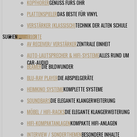
KOPFHÖRER
GENUSS FÜRS OHR
PLATTENSPIELER
DAS BESTE FÜR VINYL
VERSTÄRKER (KLASSISCH)
TECHNIK DER ALTEN SCHULE
SUCHEN ...
TESTBERICHTE
FORUM
FILME
VIDEOS
HERSTELLER
EVENT
AV RECEIVER/ VERSTÄRKER
ZENTRALE EINHEIT
AUTO-LAUTSPRECHER & HIFI-SYSTEME
ALLES RUND UM
CAR-AUDIO
BEAMER
DIE BILDWUNDER
BLU-RAY PLAYER
DIE ABSPIELGERÄTE
HEIMKINO SYSTEME
KOMPLETTE SYSTEME
SOUNDBARS
DIE ELEGANTE KLANGERWEITERUNG
MÖBEL / HIFI-RACKS
DIE ELEGANTE KLANGERWEITERUNG
HIFI-KOMPAKTANLAGEN
KOMPAKTE HIFI-ANLAGEN
INTERVIEW / SONDERTHEMEN
BESONDERE INHALTE