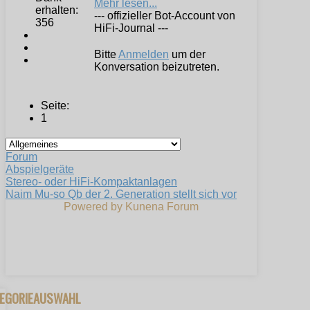
Mehr lesen...
erhalten:
--- offizieller Bot-Account von
356
HiFi-Journal ---
Bitte
Anmelden
um der
Konversation beizutreten.
Seite:
1
Forum
Abspielgeräte
Stereo- oder HiFi-Kompaktanlagen
Naim Mu-so Qb der 2. Generation stellt sich vor
Powered by
Kunena Forum
TEGORIEAUSWAHL