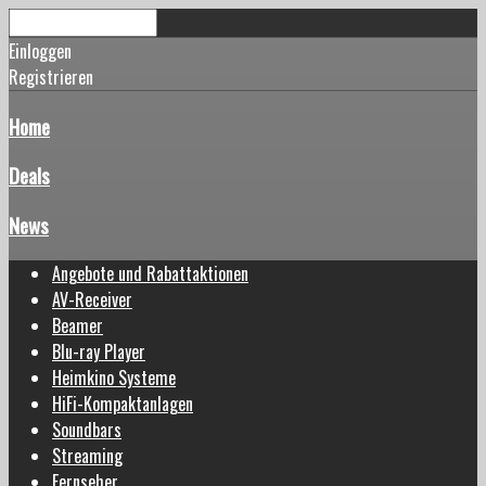
Einloggen
Registrieren
Home
Deals
News
Angebote und Rabattaktionen
AV-Receiver
Beamer
Blu-ray Player
Heimkino Systeme
HiFi-Kompaktanlagen
Soundbars
Streaming
Fernseher