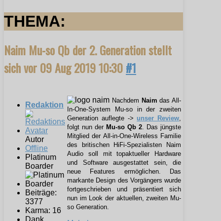
THEMA:
Naim Mu-so Qb der 2. Generation stellt
sich vor
09 Aug 2019 10:30
#1
Nachdem
Naim
das All-
Redaktion
In-One-System Mu-so in der zweiten
Generation auflegte ->
unser Review
,
folgt nun der
Mu-so Qb 2
. Das jüngste
Mitglied der All-in-One-Wireless Familie
Autor
des britischen HiFi-Spezialisten Naim
Offline
Audio soll mit topaktueller Hardware
Platinum
und Software ausgestattet sein, die
Boarder
neue Features ermöglichen. Das
markante Design des Vorgängers wurde
fortgeschrieben und präsentiert sich
Beiträge:
nun im Look der aktuellen, zweiten Mu-
3377
so Generation.
Karma: 16
Dank