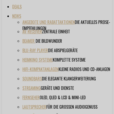
DEALS
NEWS
ANGEBOTE UND RABATTAKTIONEN
DIE AKTUELLES PREISE-
EMPFEHLUNGEN
AV-RECEIVER
ZENTRALE EINHEIT
BEAMER
DIE BILDWUNDER
BLU-RAY PLAYER
DIE ABSPIELGERÄTE
HEIMKINO SYSTEME
KOMPLETTE SYSTEME
HIFI-KOMPAKTANLAGEN
KLEINE RADIOS UND CD-ANLAGEN
SOUNDBARS
DIE ELEGANTE KLANGERWEITERUNG
STREAMING
GERÄTE UND DIENSTE
FERNSEHER
OLED, QLED & LCD & MINI-LED
LAUTSPRECHER
FÜR DIE GROSSEN AUDIOGENUSS