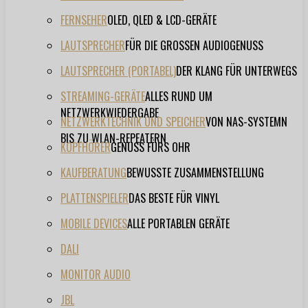
FERNSEHER
OLED, QLED & LCD-GERÄTE
LAUTSPRECHER
FÜR DIE GROSSEN AUDIOGENUSS
LAUTSPRECHER (PORTABEL)
DER KLANG FÜR UNTERWEGS
STREAMING-GERÄTE
ALLES RUND UM
NETZWERKWIEDERGABE
NETZWERKTECHNIK UND SPEICHER
VON NAS-SYSTEMN
BIS ZU WLAN-REPEATERN
KOPFHÖRER
GENUSS FÜRS OHR
KAUFBERATUNG
BEWUSSTE ZUSAMMENSTELLUNG
PLATTENSPIELER
DAS BESTE FÜR VINYL
MOBILE DEVICES
ALLE PORTABLEN GERÄTE
DALI
MONITOR AUDIO
JBL