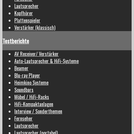
Lautsprecher
Kopfhörer
Plattenspieler
Verstärker (klassisch)
Testberichte
AV Receiver/ Verstärker
Auto-Lautsprecher & HiFi-Systeme
Beamer
Blu-ray Player
Heimkino Systeme
Soundbars
Möbel / HiFi-Racks
HiFi-Kompaktanlagen
Interview / Sonderthemen
Fernseher
Lautsprecher
Lautsprecher (portabel)