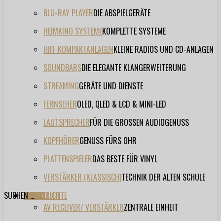
BLU-RAY PLAYER
DIE ABSPIELGERÄTE
HEIMKINO SYSTEME
KOMPLETTE SYSTEME
HIFI-KOMPAKTANLAGEN
KLEINE RADIOS UND CD-ANLAGEN
SOUNDBARS
DIE ELEGANTE KLANGERWEITERUNG
STREAMING
GERÄTE UND DIENSTE
FERNSEHER
OLED, QLED & LCD & MINI-LED
LAUTSPRECHER
FÜR DIE GROSSEN AUDIOGENUSS
KOPFHÖRER
GENUSS FÜRS OHR
PLATTENSPIELER
DAS BESTE FÜR VINYL
VERSTÄRKER (KLASSISCH)
TECHNIK DER ALTEN SCHULE
SUCHEN ...
TESTBERICHTE
FORUM
FILME
VIDEOS
HERSTELLER
EVENT
AV RECEIVER/ VERSTÄRKER
ZENTRALE EINHEIT