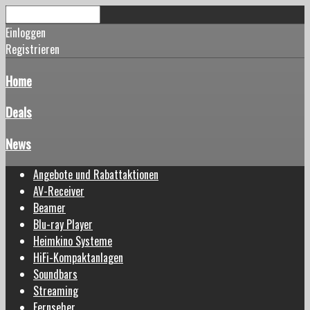
Einloggen
Registrieren
Home
Deals
News
Angebote und Rabattaktionen
AV-Receiver
Beamer
Blu-ray Player
Heimkino Systeme
HiFi-Kompaktanlagen
Soundbars
Streaming
Fernseher