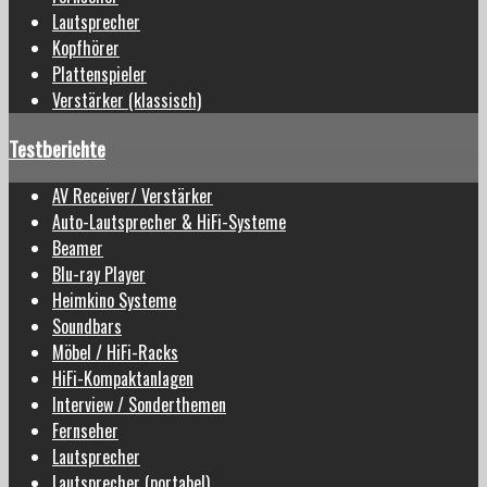
Lautsprecher
Kopfhörer
Plattenspieler
Verstärker (klassisch)
Testberichte
AV Receiver/ Verstärker
Auto-Lautsprecher & HiFi-Systeme
Beamer
Blu-ray Player
Heimkino Systeme
Soundbars
Möbel / HiFi-Racks
HiFi-Kompaktanlagen
Interview / Sonderthemen
Fernseher
Lautsprecher
Lautsprecher (portabel)