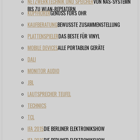
NETZWERKTECHNIK UND SPEICHER
VON NAS-SYSTEMN
BIS ZU WLAN-REPEATERN
KOPFHÖRER
GENUSS FÜRS OHR
KAUFBERATUNG
BEWUSSTE ZUSAMMENSTELLUNG
PLATTENSPIELER
DAS BESTE FÜR VINYL
MOBILE DEVICES
ALLE PORTABLEN GERÄTE
DALI
MONITOR AUDIO
JBL
LAUTSPRECHER TEUFEL
TECHNICS
TCL
IFA 2015
DIE BERLINER ELEKTRONIKSHOW