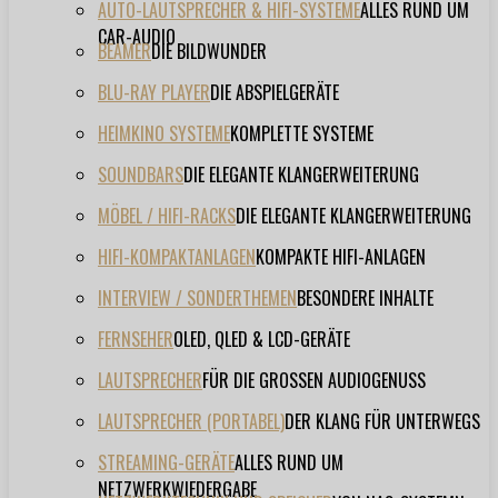
AUTO-LAUTSPRECHER & HIFI-SYSTEME
ALLES RUND UM
CAR-AUDIO
BEAMER
DIE BILDWUNDER
BLU-RAY PLAYER
DIE ABSPIELGERÄTE
HEIMKINO SYSTEME
KOMPLETTE SYSTEME
SOUNDBARS
DIE ELEGANTE KLANGERWEITERUNG
MÖBEL / HIFI-RACKS
DIE ELEGANTE KLANGERWEITERUNG
HIFI-KOMPAKTANLAGEN
KOMPAKTE HIFI-ANLAGEN
INTERVIEW / SONDERTHEMEN
BESONDERE INHALTE
FERNSEHER
OLED, QLED & LCD-GERÄTE
LAUTSPRECHER
FÜR DIE GROSSEN AUDIOGENUSS
LAUTSPRECHER (PORTABEL)
DER KLANG FÜR UNTERWEGS
STREAMING-GERÄTE
ALLES RUND UM
NETZWERKWIEDERGABE