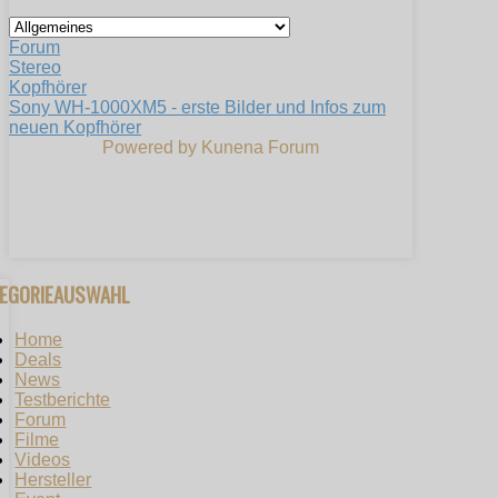
Forum
Stereo
Kopfhörer
Sony WH-1000XM5 - erste Bilder und Infos zum
neuen Kopfhörer
Powered by
Kunena Forum
TEGORIEAUSWAHL
Home
Deals
News
Testberichte
Forum
Filme
Videos
Hersteller