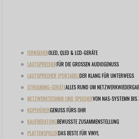
FERNSEHER
OLED, QLED & LCD-GERÄTE
LAUTSPRECHER
FÜR DIE GROSSEN AUDIOGENUSS
LAUTSPRECHER (PORTABEL)
DER KLANG FÜR UNTERWEGS
STREAMING-GERÄTE
ALLES RUND UM NETZWERKWIEDERGA
NETZWERKTECHNIK UND SPEICHER
VON NAS-SYSTEMN BIS
KOPFHÖRER
GENUSS FÜRS OHR
KAUFBERATUNG
BEWUSSTE ZUSAMMENSTELLUNG
PLATTENSPIELER
DAS BESTE FÜR VINYL