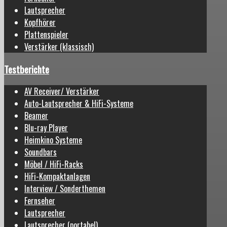
Lautsprecher
Kopfhörer
Plattenspieler
Verstärker (klassisch)
Testberichte
AV Receiver/ Verstärker
Auto-Lautsprecher & HiFi-Systeme
Beamer
Blu-ray Player
Heimkino Systeme
Soundbars
Möbel / HiFi-Racks
HiFi-Kompaktanlagen
Interview / Sonderthemen
Fernseher
Lautsprecher
Lautsprecher (portabel)