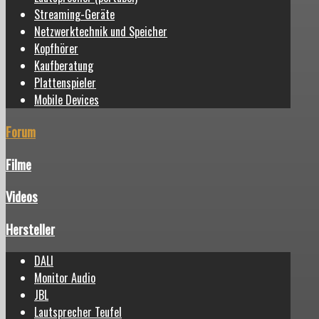
Streaming-Geräte
Netzwerktechnik und Speicher
Kopfhörer
Kaufberatung
Plattenspieler
Mobile Devices
Forum
Filme
Videos
Hersteller
DALI
Monitor Audio
JBL
Lautsprecher Teufel