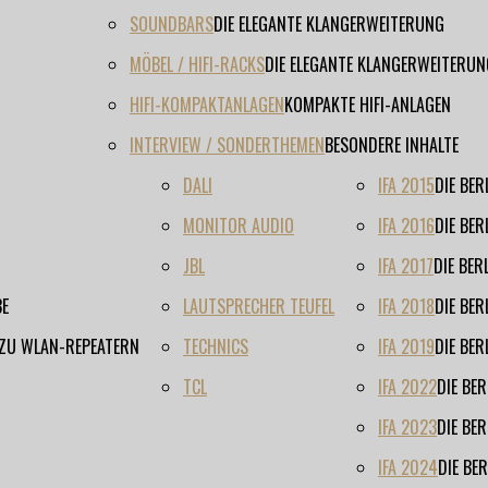
SOUNDBARS
DIE ELEGANTE KLANGERWEITERUNG
MÖBEL / HIFI-RACKS
DIE ELEGANTE KLANGERWEITERUN
HIFI-KOMPAKTANLAGEN
KOMPAKTE HIFI-ANLAGEN
INTERVIEW / SONDERTHEMEN
BESONDERE INHALTE
DALI
IFA 2015
DIE BE
MONITOR AUDIO
IFA 2016
DIE BE
JBL
IFA 2017
DIE BE
BE
LAUTSPRECHER TEUFEL
IFA 2018
DIE BE
 ZU WLAN-REPEATERN
TECHNICS
IFA 2019
DIE BE
TCL
IFA 2022
DIE BE
IFA 2023
DIE BE
IFA 2024
DIE BE