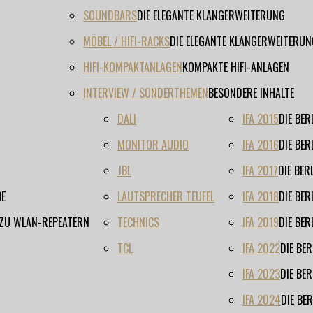
SOUNDBARS
DIE ELEGANTE KLANGERWEITERUNG
MÖBEL / HIFI-RACKS
DIE ELEGANTE KLANGERWEITERUN
HIFI-KOMPAKTANLAGEN
KOMPAKTE HIFI-ANLAGEN
INTERVIEW / SONDERTHEMEN
BESONDERE INHALTE
DALI
IFA 2015
DIE BE
MONITOR AUDIO
IFA 2016
DIE BE
JBL
IFA 2017
DIE BE
BE
LAUTSPRECHER TEUFEL
IFA 2018
DIE BE
 ZU WLAN-REPEATERN
TECHNICS
IFA 2019
DIE BE
TCL
IFA 2022
DIE BE
IFA 2023
DIE BE
IFA 2024
DIE BE