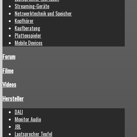
Streaming-Geräte
Netzwerktechnik und Speicher
Kopfhörer
Kaufberatung
Plattenspieler
Mobile Devices
Forum
Filme
Videos
Hersteller
DALI
Monitor Audio
JBL
Lautsprecher Teufel