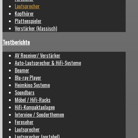
Lautsprecher
Kopfhörer
Plattenspieler
Verstärker (klassisch)
Testberichte
AV Receiver/ Verstärker
Auto-Lautsprecher & HiFi-Systeme
Beamer
Blu-ray Player
Heimkino Systeme
Soundbars
Möbel / HiFi-Racks
HiFi-Kompaktanlagen
Interview / Sonderthemen
Fernseher
Lautsprecher
Lautsprecher (portabel)