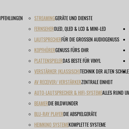
EMPFEHLUNGEN
STREAMING
GERÄTE UND DIENSTE
FERNSEHER
OLED, QLED & LCD & MINI-LED
LAUTSPRECHER
FÜR DIE GROSSEN AUDIOGENUSS
KOPFHÖRER
GENUSS FÜRS OHR
PLATTENSPIELER
DAS BESTE FÜR VINYL
VERSTÄRKER (KLASSISCH)
TECHNIK DER ALTEN SCHULE
AV RECEIVER/ VERSTÄRKER
ZENTRALE EINHEIT
AUTO-LAUTSPRECHER & HIFI-SYSTEME
ALLES RUND U
BEAMER
DIE BILDWUNDER
BLU-RAY PLAYER
DIE ABSPIELGERÄTE
HEIMKINO SYSTEME
KOMPLETTE SYSTEME