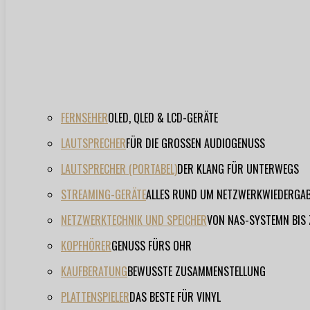
FERNSEHER
OLED, QLED & LCD-GERÄTE
LAUTSPRECHER
FÜR DIE GROSSEN AUDIOGENUSS
LAUTSPRECHER (PORTABEL)
DER KLANG FÜR UNTERWEGS
STREAMING-GERÄTE
ALLES RUND UM NETZWERKWIEDERGA
NETZWERKTECHNIK UND SPEICHER
VON NAS-SYSTEMN BIS
KOPFHÖRER
GENUSS FÜRS OHR
KAUFBERATUNG
BEWUSSTE ZUSAMMENSTELLUNG
PLATTENSPIELER
DAS BESTE FÜR VINYL