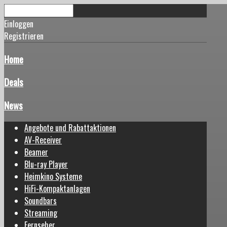
Einloggen
Registrieren
Home
Deals
News
Angebote und Rabattaktionen
AV-Receiver
Beamer
Blu-ray Player
Heimkino Systeme
HiFi-Kompaktanlagen
Soundbars
Streaming
Fernseher