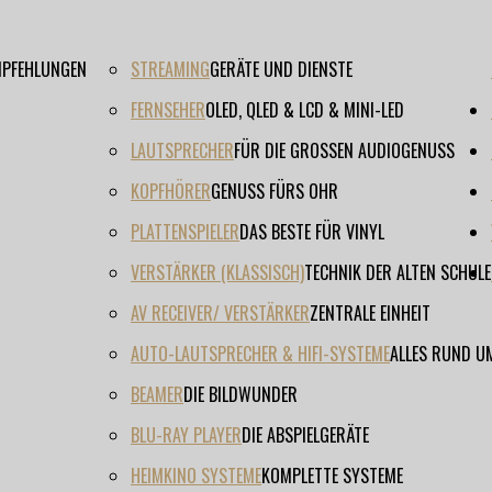
EMPFEHLUNGEN
STREAMING
GERÄTE UND DIENSTE
FERNSEHER
OLED, QLED & LCD & MINI-LED
LAUTSPRECHER
FÜR DIE GROSSEN AUDIOGENUSS
KOPFHÖRER
GENUSS FÜRS OHR
PLATTENSPIELER
DAS BESTE FÜR VINYL
VERSTÄRKER (KLASSISCH)
TECHNIK DER ALTEN SCHULE
AV RECEIVER/ VERSTÄRKER
ZENTRALE EINHEIT
AUTO-LAUTSPRECHER & HIFI-SYSTEME
ALLES RUND U
BEAMER
DIE BILDWUNDER
BLU-RAY PLAYER
DIE ABSPIELGERÄTE
HEIMKINO SYSTEME
KOMPLETTE SYSTEME