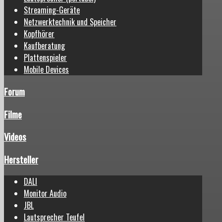
Streaming-Geräte
Netzwerktechnik und Speicher
Kopfhörer
Kaufberatung
Plattenspieler
Mobile Devices
Forum
Filme
Videos
Hersteller
DALI
Monitor Audio
JBL
Lautsprecher Teufel