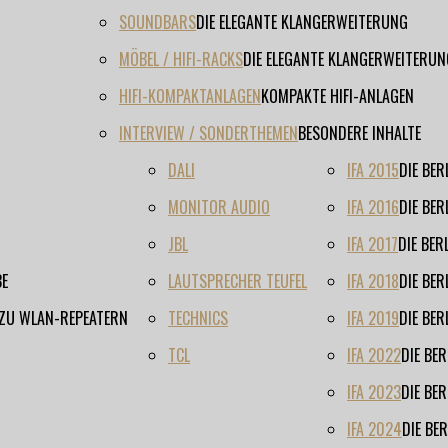
SOUNDBARS
DIE ELEGANTE KLANGERWEITERUNG
MÖBEL / HIFI-RACKS
DIE ELEGANTE KLANGERWEITERUN
HIFI-KOMPAKTANLAGEN
KOMPAKTE HIFI-ANLAGEN
INTERVIEW / SONDERTHEMEN
BESONDERE INHALTE
DALI
IFA 2015
DIE BE
MONITOR AUDIO
IFA 2016
DIE BE
JBL
IFA 2017
DIE BE
BE
LAUTSPRECHER TEUFEL
IFA 2018
DIE BE
 ZU WLAN-REPEATERN
TECHNICS
IFA 2019
DIE BE
TCL
IFA 2022
DIE BE
IFA 2023
DIE BE
IFA 2024
DIE BE