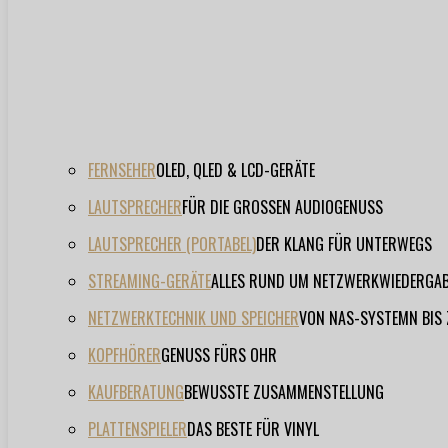
FERNSEHER
OLED, QLED & LCD-GERÄTE
LAUTSPRECHER
FÜR DIE GROSSEN AUDIOGENUSS
LAUTSPRECHER (PORTABEL)
DER KLANG FÜR UNTERWEGS
STREAMING-GERÄTE
ALLES RUND UM NETZWERKWIEDERGA
NETZWERKTECHNIK UND SPEICHER
VON NAS-SYSTEMN BIS
KOPFHÖRER
GENUSS FÜRS OHR
KAUFBERATUNG
BEWUSSTE ZUSAMMENSTELLUNG
PLATTENSPIELER
DAS BESTE FÜR VINYL