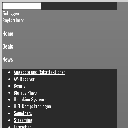
Einloggen
Registrieren
Home
Deals
News
Angebote und Rabattaktionen
AV-Receiver
Beamer
Blu-ray Player
Heimkino Systeme
HiFi-Kompaktanlagen
Soundbars
Streaming
Fernseher