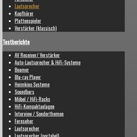
Lautsprecher
Kopfhörer
Plattenspieler
Verstärker (klassisch)
Testberichte
AV Receiver/ Verstärker
Auto-Lautsprecher & HiFi-Systeme
Beamer
Blu-ray Player
Heimkino Systeme
Soundbars
Möbel / HiFi-Racks
HiFi-Kompaktanlagen
Interview / Sonderthemen
Fernseher
Lautsprecher
Lautsprecher (portabel)