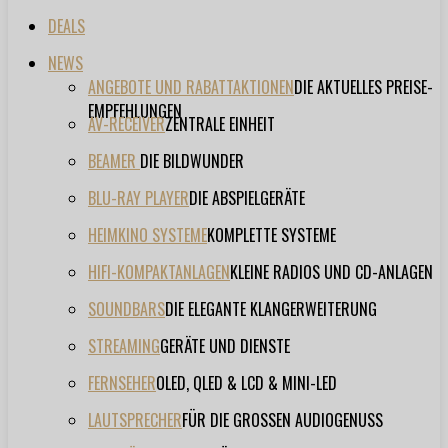
DEALS
NEWS
ANGEBOTE UND RABATTAKTIONEN
DIE AKTUELLES PREISE-
EMPFEHLUNGEN
AV-RECEIVER
ZENTRALE EINHEIT
BEAMER
DIE BILDWUNDER
BLU-RAY PLAYER
DIE ABSPIELGERÄTE
HEIMKINO SYSTEME
KOMPLETTE SYSTEME
HIFI-KOMPAKTANLAGEN
KLEINE RADIOS UND CD-ANLAGEN
SOUNDBARS
DIE ELEGANTE KLANGERWEITERUNG
STREAMING
GERÄTE UND DIENSTE
FERNSEHER
OLED, QLED & LCD & MINI-LED
LAUTSPRECHER
FÜR DIE GROSSEN AUDIOGENUSS