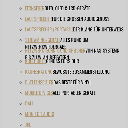
FERNSEHER
OLED, QLED & LCD-GERÄTE
LAUTSPRECHER
FÜR DIE GROSSEN AUDIOGENUSS
LAUTSPRECHER (PORTABEL)
DER KLANG FÜR UNTERWEGS
STREAMING-GERÄTE
ALLES RUND UM
NETZWERKWIEDERGABE
NETZWERKTECHNIK UND SPEICHER
VON NAS-SYSTEMN
BIS ZU WLAN-REPEATERN
KOPFHÖRER
GENUSS FÜRS OHR
KAUFBERATUNG
BEWUSSTE ZUSAMMENSTELLUNG
PLATTENSPIELER
DAS BESTE FÜR VINYL
MOBILE DEVICES
ALLE PORTABLEN GERÄTE
DALI
MONITOR AUDIO
JBL