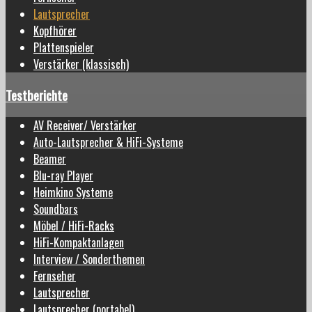
Lautsprecher
Kopfhörer
Plattenspieler
Verstärker (klassisch)
Testberichte
AV Receiver/ Verstärker
Auto-Lautsprecher & HiFi-Systeme
Beamer
Blu-ray Player
Heimkino Systeme
Soundbars
Möbel / HiFi-Racks
HiFi-Kompaktanlagen
Interview / Sonderthemen
Fernseher
Lautsprecher
Lautsprecher (portabel)