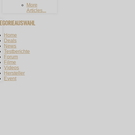
More
Articles...
TEGORIEAUSWAHL
Home
Deals
News
Testberichte
Forum
Filme
Videos
Hersteller
Event