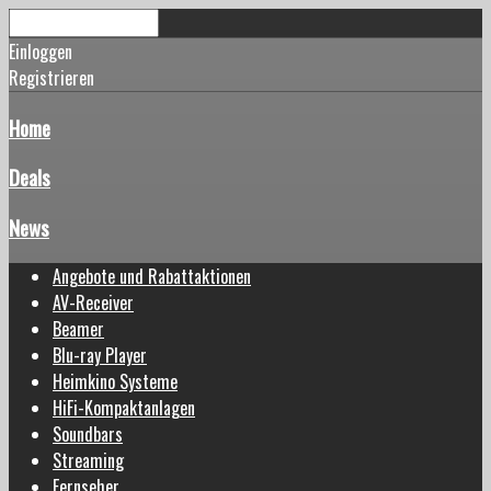
Einloggen
Registrieren
Home
Deals
News
Angebote und Rabattaktionen
AV-Receiver
Beamer
Blu-ray Player
Heimkino Systeme
HiFi-Kompaktanlagen
Soundbars
Streaming
Fernseher