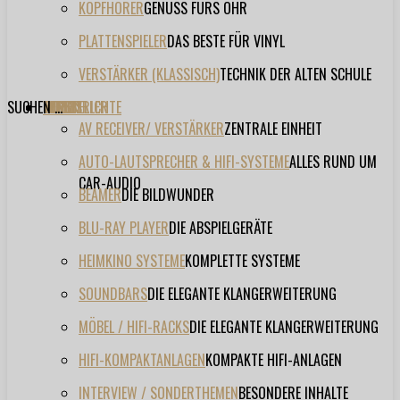
KOPFHÖRER
GENUSS FÜRS OHR
PLATTENSPIELER
DAS BESTE FÜR VINYL
VERSTÄRKER (KLASSISCH)
TECHNIK DER ALTEN SCHULE
SUCHEN ...
TESTBERICHTE
FORUM
FILME
VIDEOS
HERSTELLER
EVENT
AV RECEIVER/ VERSTÄRKER
ZENTRALE EINHEIT
AUTO-LAUTSPRECHER & HIFI-SYSTEME
ALLES RUND UM
CAR-AUDIO
BEAMER
DIE BILDWUNDER
BLU-RAY PLAYER
DIE ABSPIELGERÄTE
HEIMKINO SYSTEME
KOMPLETTE SYSTEME
SOUNDBARS
DIE ELEGANTE KLANGERWEITERUNG
MÖBEL / HIFI-RACKS
DIE ELEGANTE KLANGERWEITERUNG
HIFI-KOMPAKTANLAGEN
KOMPAKTE HIFI-ANLAGEN
INTERVIEW / SONDERTHEMEN
BESONDERE INHALTE